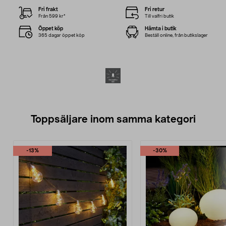
Fri frakt
Fri retur
Från 599 kr*
Till valfri butik
Öppet köp
Hämta i butik
365 dagar öppet köp
Beställ online, från butikslager
Toppsäljare inom samma kategori
-13%
-30%