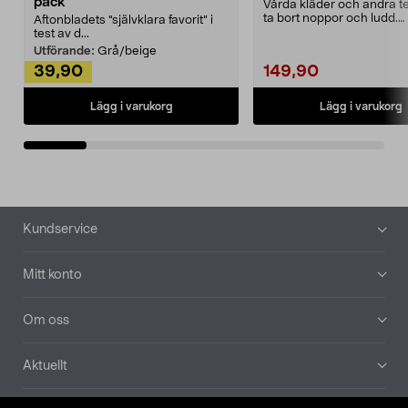
pack
Vårda kläder och andra tex
ta bort noppor och ludd.
Aftonbladets "självklara favorit” i
Noppborttagaren fräs...
test av d...
Utförande:
Grå/beige
39,90
149,90
Lägg i varukorg
Lägg i varukorg
Sidfot
Kundservice
Mitt konto
Om oss
Aktuellt