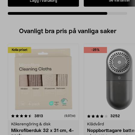
Se varianter
Lägg i varukorg
Ovanligt bra pris på vanliga saker
Kolla priset
-25%
4.0av 5 stjärnor
recensioner
4.5av 5 stjärnor
recensio
3813
3252
(9,97/st)
Köksrengöring & disk
Klädvård
Mikrofiberduk 32 x 31 cm, 4-
Noppborttagare batter