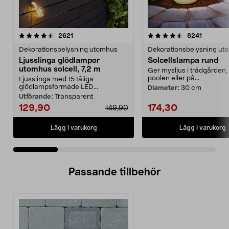
4.5 av 5 stjärnor
recensioner
4.5 av 5 stjärnor
recensio
2621
8241
Dekorationsbelysning utomhus
Dekorationsbelysning ut
Ljusslinga glödlampor
Solcellslampa rund
utomhus solcell, 7,2 m
Ger mysljus i trädgården, 
poolen eller på...
Ljusslinga med 15 tåliga
glödlampsformade LED...
Diameter:
30 cm
Utförande:
Transparent
129,90
174,30
149,90
Lägg i varukorg
Lägg i varukorg
Passande tillbehör