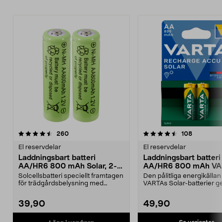
4.5av 5 stjärnor
recensioner
recension
260
108
El reservdelar
El reservdelar
Laddningsbart batteri
Laddningsbart batteri
AA/HR6 800 mAh Solar, 2-
AA/HR6 800 mAh VA
pack
Solar
Solcellsbatteri speciellt framtagen
Den pålitliga energikällan
för trädgårdsbelysning med
VARTAs Solar-batterier ger
solceller och AA-...
belysning – ...
39,90
49,90