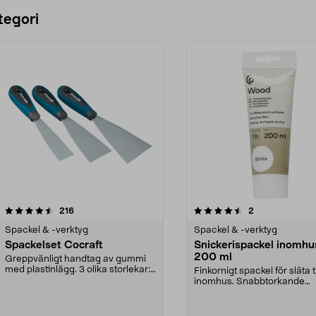
Lägg i varukorg
Lägg i varukorg
tegori
4.5 av 5 stjärnor
recensioner
4.5 av 5 stjärnor
recensioner
216
2
Spackel & -verktyg
Spackel & -verktyg
Spackelset Cocraft
Snickerispackel inomhus,
200 ml
Greppvänligt handtag av gummi
med plastinlägg. 3 olika storlekar:
Finkornigt spackel för släta 
30, 50 och 70 ...
inomhus. Snabbtorkande
snickerispackel som ...