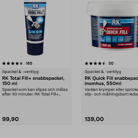
4.5av 5 stjärnor
recensioner
recensioner
165
30
Spackel & -verktyg
Spackel & -verktyg
RK Total Fill+ snabbspackel,
RK Quick Fill snabbspac
150 ml
inomhus, 550ml
Spackel som kan slipas och målas
Varken krymper eller sprick
efter 30 minuter. RK Total Fill+
slip- och målningsbart reda
snabbspackel –...
20 minuter. R...
99,90
139,00