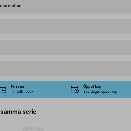
information
Fri retur
Öppet köp
Till valfri butik
365 dagar öppet köp
 samma serie