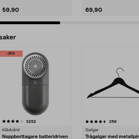
59,90
69,90
 saker
-25%
4.5av 5 stjärnor
recensioner
4.0av 5 stjärnor
recensioner
3252
256
Klädvård
Galgar
Noppborttagare batteridriven
Trägalgar med metallpi