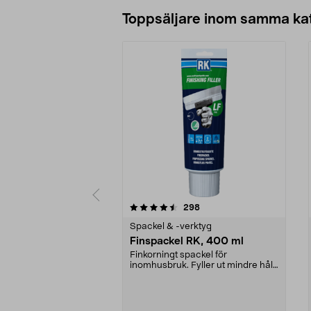
Lägg i varukorg
Toppsäljare inom samma ka
5 av 5 stjärnor
4.5 av 5 stjärnor
recensioner
298
Spackel & -verktyg
Finspackel RK, 400 ml
Finkorningt spackel för
inomhusbruk. Fyller ut mindre hål
och ojämnheter. Finish...