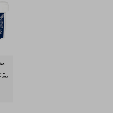
kel
er –
n efter