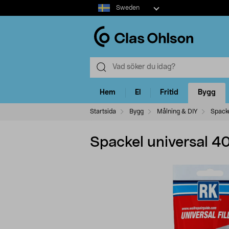
Select
Sweden
market
Hem
El
Fritid
Bygg
Startsida
Bygg
Målning & DIY
Spacke
Spackel universal 4