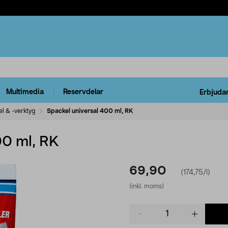
Multimedia
Reservdelar
Erbjuda
l & -verktyg
Spackel universal 400 ml, RK
00 ml, RK
69,90
(174,75/l)
(inkl. moms)
Product
quantity