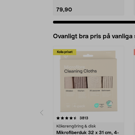
79,90
Ovanligt bra pris på vanliga
Kolla priset
5av 5 stjärnor
4.0av 5 stjärnor
recensioner
3813
Köksrengöring & disk
Mikrofiberduk 32 x 31 cm, 4-