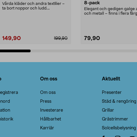
8-pack
Vårda kläder och andra textilier –
ta bort noppor och ludd.
Elegant och gedigen galge a
Noppborttagaren fräs...
och metall – finns i flera färg
Galge med sv...
149,90
79,90
199,90
Lägg i varukorg
Lägg i varukorg
o
Om oss
Aktuellt
egistrera
Om oss
Presenter
enord
Press
Städ & rengöring
ation
Investerare
Grillar
istorik
Hållbarhet
Grästrimmer
Karriär
Solcellsbelysning