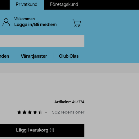
Privatkund
Företagskund
Välkommen
Logga in/Bli medlem
nden
Våra tjänster
Club Clas
Artikelnr:
41-1774
302
recensioner
Lägg i varukorg
(1)