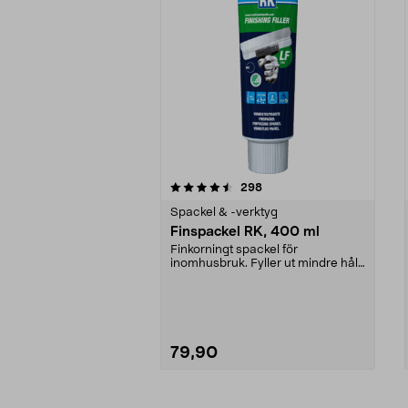
5av 5 stjärnor
4.5av 5 stjärnor
recensioner
298
Spackel & -verktyg
Finspackel RK, 400 ml
Finkorningt spackel för
inomhusbruk. Fyller ut mindre hål
och ojämnheter. Finish...
79,90