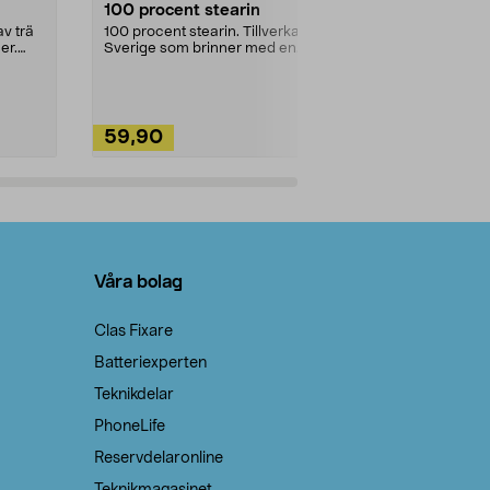
100 procent stearin
Ett allsidigt 
städning och 
v trä
100 procent stearin. Tillverkade i
ute. Städa med
er.
Sverige som brinner med en
vacker och sotfri ...
59,90
49,90
Lägg i varukorg
Lägg
Våra bolag
Clas Fixare
Batteriexperten
Teknikdelar
PhoneLife
Reservdelaronline
Teknikmagasinet