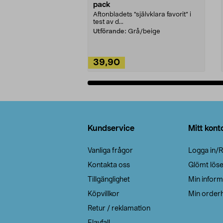
pack
Aftonbladets "självklara favorit” i
test av d...
Utförande:
Grå/beige
39,90
Lägg i varukorg
Sidfot
Kundservice
Mitt kont
Vanliga frågor
Logga in/R
Kontakta oss
Glömt lös
Tillgänglighet
Min inform
Köpvillkor
Min orderh
Retur / reklamation
Elavfall