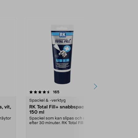
4.5 av 5 stjärnor
recensioner
4.5
165
4
Spackel & -verktyg
Spackel & -v
 vit,
RK Total Fill+ snabbspackel,
Timpuri Acr
150 ml
akryl inomh
träytor
Spackel som kan slipas och målas
Lättapplicera
efter 30 minuter. RK Total Fill+
för tätning run
snabbspackel –...
Timpuri...