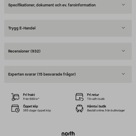
Specifikationer, dokument och ev. faroinformation
Trygg E-Handel
Recensioner
(932)
Experten svarar
(15 besvarade frågor)
Fri frakt
Fri retur
Från 599 kr*
Till valfri butik
Öppet köp
Hämta i butik
365 dagar öppet köp
Beställ online, från butikslager