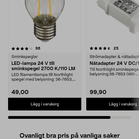
4.5av 5 stjärnor
recensioner
recensione
98
25
Sminkspeglar
Strömadapter & nätadapt
LED-lampa 24 V till
Nätadapter 24 V DC/
sminkspegel 2700 K/110 LM
Till Northlight sminkspeg
belysning:36-7653 (WX-
LED filamentlampa till Northlight
24VLED20-440WW-22-1)
spegel med belysning: 36-7653,
WX-24VLED20-440...
49,00
99,90
Lägg i varukorg
Lägg i varukorg
Ovanligt bra pris på vanliga saker