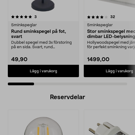
4.0 av 5 stjärnor
recensioner
4.5 av 5 stjärnor
recensione
3
32
Sminkspeglar
Sminkspeglar
Rund sminkspegel på fot,
Stor sminkspegel me
svart
dimbar LED-belysning,
x 62 cm
Dubbel spegel med 3x förstoring
Hollywoodspegel med jäm
på en sida. Svart, rund
för perfekt sminkning varj
sminkspegel med stabil r...
Stor sminkspegel...
49,90
1499,00
Lägg i varukorg
Lägg i varukorg
Reservdelar