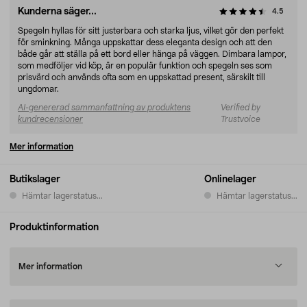
Kunderna säger...
4.5
Spegeln hyllas för sitt justerbara och starka ljus, vilket gör den perfekt
för sminkning. Många uppskattar dess eleganta design och att den
både går att ställa på ett bord eller hänga på väggen. Dimbara lampor,
som medföljer vid köp, är en populär funktion och spegeln ses som
prisvärd och används ofta som en uppskattad present, särskilt till
ungdomar.
AI-genererad sammanfattning av produktens
Verified by
kundrecensioner
Trustvoice
Mer information
Butikslager
Onlinelager
Hämtar lagerstatus...
Hämtar lagerstatus...
Produktinformation
Mer information