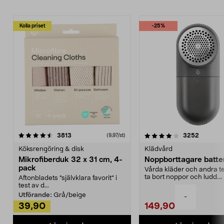
Kolla priset
-25%
4.0av 5 stjärnor
recensioner
4.5av 5 stjärnor
recensio
3813
3252
(9,97/st)
Köksrengöring & disk
Klädvård
Mikrofiberduk 32 x 31 cm, 4-
Noppborttagare batter
pack
Vårda kläder och andra tex
ta bort noppor och ludd.
Aftonbladets "självklara favorit” i
Noppborttagaren fräs...
test av d...
Utförande:
Grå/beige
-
39,90
149,90