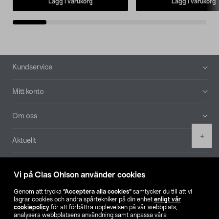
Lägg i varukorg
Lägg i varukorg
Sidfot
Kundservice
Mitt konto
Om oss
Product
+
Aktuellt
quantity
Våra bolag
Vi på Clas Ohlson använder cookies
Hitta butik
Genom att trycka
”Acceptera alla cookies”
samtycker du till att vi
lagrar cookies och andra spårtekniker på din enhet
enligt vår
cookiepolicy
för att förbättra upplevelsen på vår webbplats,
SE
NO
FI
analysera webbplatsens användning samt anpassa våra