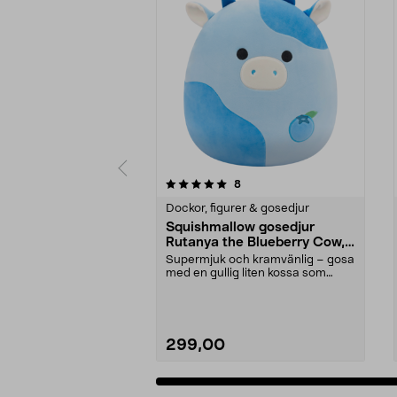
0av 5 stjärnor
4.5av 5 stjärnor
recensioner
8
Dockor, figurer & gosedjur
Squishmallow gosedjur
Rutanya the Blueberry Cow,
30 cm
Supermjuk och kramvänlig – gosa
med en gullig liten kossa som
älskar blåbär. Squ...
299,00