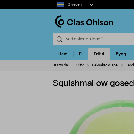
Select
Sweden
market
Hem
El
Fritid
Bygg
Startsida
Fritid
Leksaker & spel
Dock
Squishmallow gosed