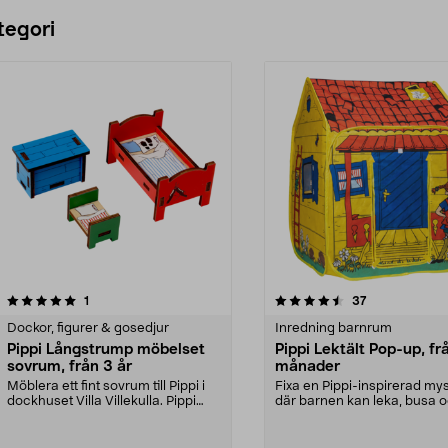
Lägg i varukorg
Lägg i varukorg
tegori
4.5 av 5 stjärnor
recensioner
4.5 av 5 stjärnor
recensioner
1
37
Dockor, figurer & gosedjur
Inredning barnrum
Pippi Långstrump möbelset
Pippi Lektält Pop-up, fr
sovrum, från 3 år
månader
Möblera ett fint sovrum till Pippi i
Fixa en Pippi-inspirerad m
dockhuset Villa Villekulla. Pippi
där barnen kan leka, busa 
Långstrum...
mysa. Pippi Lekt...