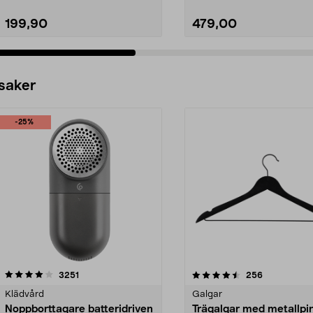
199,90
479,00
 saker
-25%
4.5av 5 stjärnor
recensioner
4.0av 5 stjärnor
recensioner
3251
256
Klädvård
Galgar
Noppborttagare batteridriven
Trägalgar med metallpi