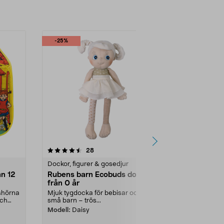
Lägg i varukorg
Lägg
-25%
4.0 av 5 stjärnor
recensioner
3.0
28
4
Dockor, figurer & gosedjur
Dockor, figur
ån 12
Rubens barn Ecobuds docka,
Pippi-hus, 
från 0 år
Villa Villeku
yshörna
Mjuk tygdocka för bebisar och
Återskapa Pip
och
små barn – trös...
från flera hå
Pippi Långs...
Modell:
Daisy