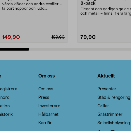
8-pack
Vårda kläder och andra textilier –
ta bort noppor och ludd.
Elegant och gedigen galge a
Noppborttagaren fräs...
och metall – finns i flera färg
Galge med sv...
149,90
79,90
199,90
Lägg i varukorg
Lägg i varukorg
o
Om oss
Aktuellt
egistrera
Om oss
Presenter
enord
Press
Städ & rengöring
ation
Investerare
Grillar
istorik
Hållbarhet
Grästrimmer
Karriär
Solcellsbelysning