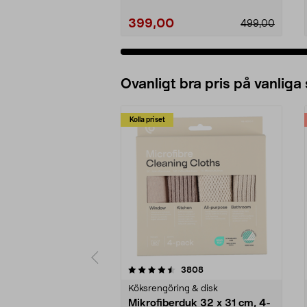
399,00
499,00
Ovanligt bra pris på vanliga
Kolla priset
5av 5 stjärnor
4.0av 5 stjärnor
recensioner
3808
Köksrengöring & disk
Mikrofiberduk 32 x 31 cm, 4-