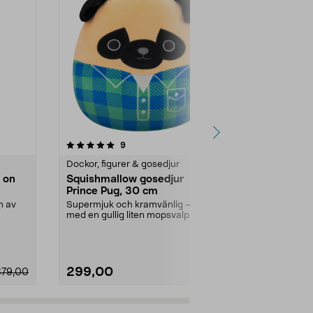
3.5av 5 stjärnor
recensioner
5.0
9
5
Dockor, figurer & gosedjur
Dockor, figur
 on
Squishmallow gosedjur
Squishmall
Prince Pug, 30 cm
gosedjur, 
n av
Supermjuk och kramvänlig – gosa
Supermjukt o
med en gullig liten mopsvalp.
gosedjur – s
Squishmallow Princ...
scarf. Squishm
299,00
299,00
379,00