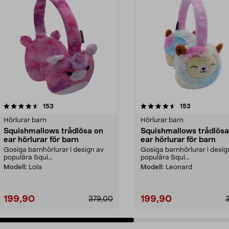
4.5av 5 stjärnor
recensioner
5.0av 5 stjärnor
recensioner
153
153
Hörlurar barn
Hörlurar barn
Squishmallows trådlösa on
Squishmallows trådlösa
ear hörlurar för barn
ear hörlurar för barn
Gosiga barnhörlurar i design av
Gosiga barnhörlurar i desig
populära Squi...
populära Squi...
Modell:
Lola
Modell:
Leonard
199,90
199,90
379,00