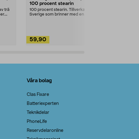
100 procent stearin
Ett allsidigt 
städning och 
v trä
100 procent stearin. Tillverkade i
ute. Städa med
er.
Sverige som brinner med en
vacker och sotfri ...
59,90
49,90
Lägg i varukorg
Lägg
Våra bolag
Clas Fixare
Batteriexperten
Teknikdelar
PhoneLife
Reservdelaronline