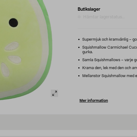
Butikslager
Hämtar lagerstatus...
Supermjuk och kramvänlig – gosa
Squishmallow Carmichael Cucum
gurka.
Samla Squishmallows – varje gos
Krama den, lek med den och anv
Mellanstor Squishmallow med e
Mer information