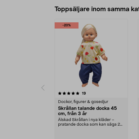
Lägg i varukorg
Toppsäljare inom samma ka
-20%
0 av 5 stjärnor
5.0 av 5 stjärnor
recensioner
19
Dockor, figurer & gosedjur
Skrållan talande docka 45
cm, från 3 år
Älskad Skrållan i nya kläder –
pratande docka som kan säga 24
meningar. Skrållan...