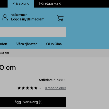
Privatkund
Företagskund
Välkommen
Logga in/Bli medlem
nden
Våra tjänster
Club Clas
 30 cm
30 cm
Artikelnr:
31-7368-2
3
recensioner
Lägg i varukorg
(1)