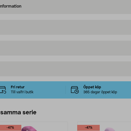
information
Fri retur
Öppet köp
Till valfri butik
365 dagar öppet köp
 samma serie
-47%
-47%