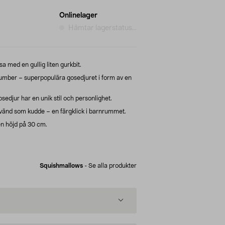
Onlinelager
Hämtar lagerstatus...
 med en gullig liten gurkbit.
ber – superpopulära gosedjuret i form av en
edjur har en unik stil och personlighet.
änd som kudde – en färgklick i barnrummet.
n höjd på 30 cm.
Squishmallows
-
Se alla produkter