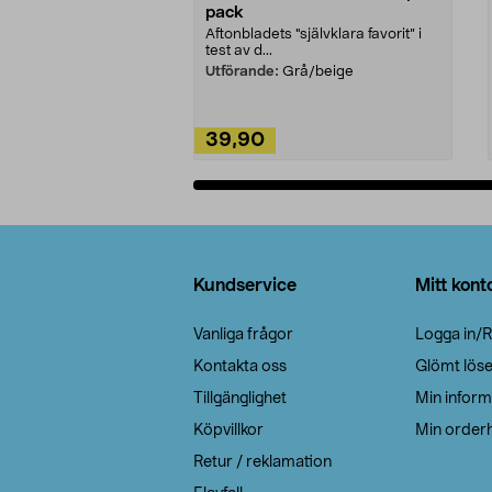
pack
Aftonbladets "självklara favorit” i
test av d...
Utförande:
Grå/beige
39,90
Lägg i varukorg
Sidfot
Kundservice
Mitt kont
Vanliga frågor
Logga in/R
Kontakta oss
Glömt lös
Tillgänglighet
Min inform
Köpvillkor
Min orderh
Retur / reklamation