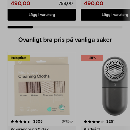
490,00
490,00
799,00
Lägg i varukorg
Lägg i varukorg
Ovanligt bra pris på vanliga saker
Kolla priset
-25%
4.0av 5 stjärnor
recensioner
4.5av 5 stjärnor
recensio
3808
3251
(9,97/st)
Köksrengöring & disk
Klädvård