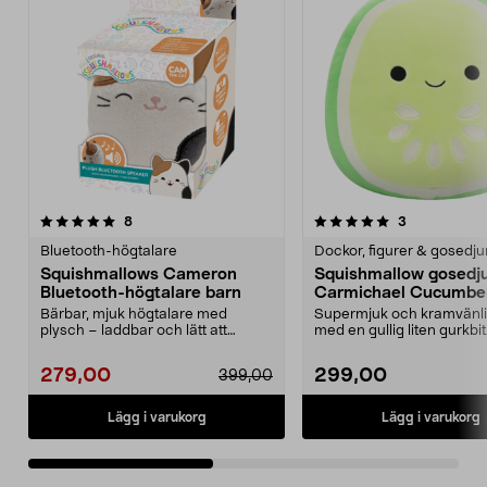
5.0av 5 stjärnor
recensioner
5.0av 5 stjärnor
recensioner
8
3
Bluetooth-högtalare
Dockor, figurer & gosedju
Squishmallows Cameron
Squishmallow gosedj
Bluetooth-högtalare barn
Carmichael Cucumber
30 cm
Bärbar, mjuk högtalare med
Supermjuk och kramvänli
plysch – laddbar och lätt att
med en gullig liten gurkbit
använda för barn. Squis...
Squishmallow Carmic...
279,00
299,00
399,00
Lägg i varukorg
Lägg i varukorg