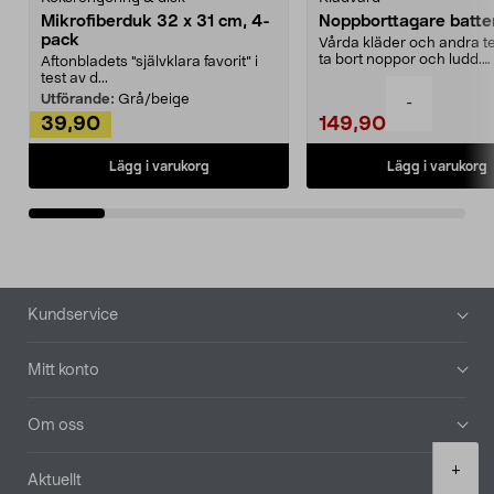
Mikrofiberduk 32 x 31 cm, 4-
Noppborttagare batter
pack
Vårda kläder och andra tex
ta bort noppor och ludd.
Aftonbladets "självklara favorit” i
Noppborttagaren fräs...
test av d...
Utförande:
Grå/beige
-
39,90
149,90
Lägg i varukorg
Lägg i varukorg
Sidfot
Kundservice
Mitt konto
Om oss
Product
+
Aktuellt
quantity