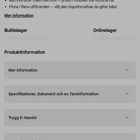
Barnhörlurar med mikrofon – prata i mobilen via hörlurarna.
Finns i flera utföranden – välj den Squishmallow du gillar bäst.
Mer information
Butikslager
Onlinelager
Hämtar lagerstatus...
Hämtar lagerstatus...
Produktinformation
Mer information
Specifikationer, dokument och ev. faroinformation
Trygg E-Handel