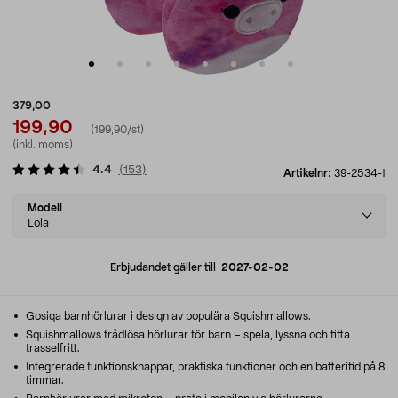
379,00
199,90
(199,90/st)
(inkl. moms)
4.4
(
153
)
Artikelnr:
39-2534-1
Select
Modell
variant
Lola
Erbjudandet gäller till
2027-02-02
Gosiga barnhörlurar i design av populära Squishmallows.
Squishmallows trådlösa hörlurar för barn – spela, lyssna och titta
trasselfritt.
Integrerade funktionsknappar, praktiska funktioner och en batteritid på 8
timmar.