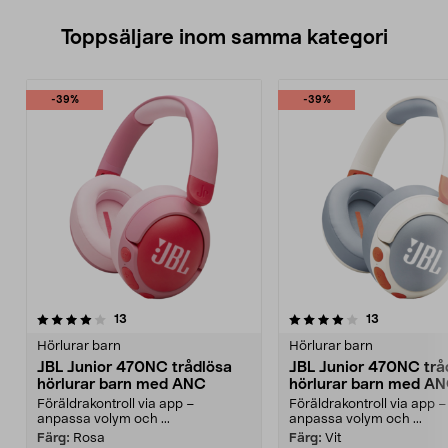
Toppsäljare inom samma kategori
-39%
-39%
4.0 av 5 stjärnor
recensioner
4.5 av 5 stjärnor
recensioner
13
13
Hörlurar barn
Hörlurar barn
JBL Junior 470NC trådlösa
JBL Junior 470NC trå
hörlurar barn med ANC
hörlurar barn med A
Föräldrakontroll via app –
Föräldrakontroll via app –
anpassa volym och ...
anpassa volym och ...
Färg:
Rosa
Färg:
Vit