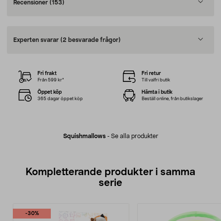
Recensioner
(153)
Experten svarar
(2 besvarade frågor)
Fri frakt
Fri retur
Från 599 kr*
Till valfri butik
Öppet köp
Hämta i butik
365 dagar öppet köp
Beställ online, från butikslager
Squishmallows
-
Se alla produkter
Kompletterande produkter i samma
serie
-30%