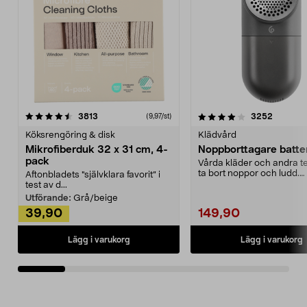
4.0av 5 stjärnor
recensioner
4.5av 5 stjärnor
recensio
3813
3252
(9,97/st)
Köksrengöring & disk
Klädvård
Mikrofiberduk 32 x 31 cm, 4-
Noppborttagare batter
pack
Vårda kläder och andra tex
ta bort noppor och ludd.
Aftonbladets "självklara favorit” i
Noppborttagaren fräs...
test av d...
Utförande:
Grå/beige
39,90
149,90
Lägg i varukorg
Lägg i varukorg