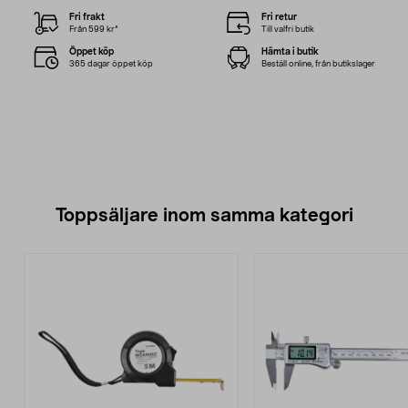
Fri frakt
Fri retur
Från 599 kr*
Till valfri butik
Öppet köp
Hämta i butik
365 dagar öppet köp
Beställ online, från butikslager
Toppsäljare inom samma kategori