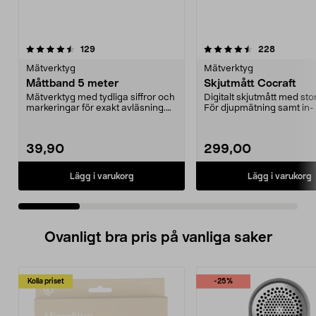
4.5 av 5 stjärnor
recensioner
4.5 av 5 stjärnor
recension
129
228
Mätverktyg
Mätverktyg
Måttband 5 meter
Skjutmått Cocraft
Mätverktyg med tydliga siffror och
Digitalt skjutmått med stor
markeringar för exakt avläsning.
För djupmätning samt in-
Stabilt mått...
utvändig mätni...
39,90
299,00
Lägg i varukorg
Lägg i varukorg
Ovanligt bra pris på vanliga saker
Kolla priset
-25%