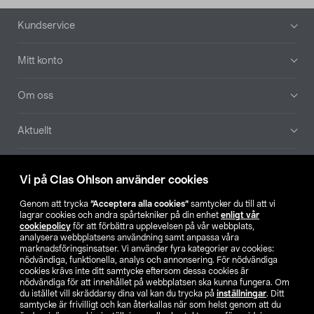
Sidfot
Kundservice
Mitt konto
Om oss
Aktuellt
Våra bolag
Vi på Clas Ohlson använder cookies
Hitta butik
Genom att trycka
”Acceptera alla cookies”
samtycker du till att vi
lagrar cookies och andra spårtekniker på din enhet
enligt vår
cookiepolicy
för att förbättra upplevelsen på vår webbplats,
SE
NO
FI
analysera webbplatsens användning samt anpassa våra
marknadsföringsinsatser. Vi använder fyra kategorier av cookies:
nödvändiga, funktionella, analys och annonsering. För nödvändiga
cookies krävs inte ditt samtycke eftersom dessa cookies är
nödvändiga för att innehållet på webbplatsen ska kunna fungera. Om
du istället vill skräddarsy dina val kan du trycka på
inställningar
. Ditt
samtycke är frivilligt och kan återkallas när som helst genom att du