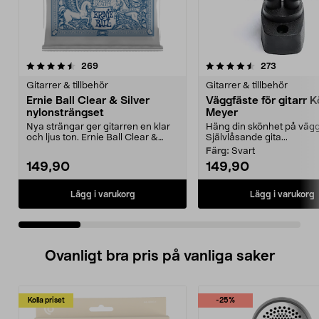
4.5 av 5 stjärnor
recensioner
4.5 av 5 stjärnor
recension
269
273
Gitarrer & tillbehör
Gitarrer & tillbehör
Ernie Ball Clear & Silver
Väggfäste för gitarr 
nylonsträngset
Meyer
Nya strängar ger gitarren en klar
Häng din skönhet på väg
och ljus ton. Ernie Ball Clear &
Självlåsande gita...
Silver nylons...
Färg:
Svart
149,90
149,90
Lägg i varukorg
Lägg i varukorg
Ovanligt bra pris på vanliga saker
Kolla priset
-25%