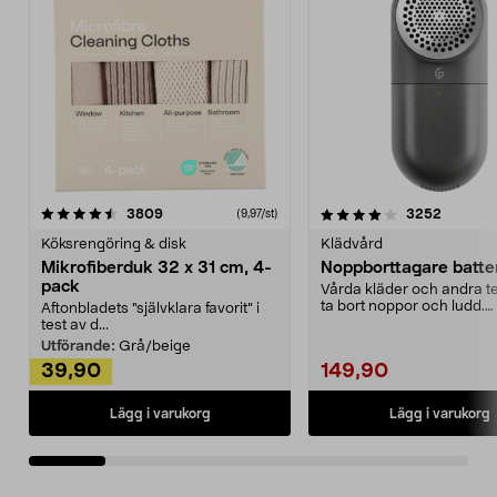
4.0av 5 stjärnor
recensioner
4.5av 5 stjärnor
recensio
3809
3252
(9,97/st)
Köksrengöring & disk
Klädvård
Mikrofiberduk 32 x 31 cm, 4-
Noppborttagare batter
pack
Vårda kläder och andra tex
ta bort noppor och ludd.
Aftonbladets "självklara favorit” i
Noppborttagaren fräs...
test av d...
Utförande:
Grå/beige
39,90
149,90
Lägg i varukorg
Lägg i varukorg