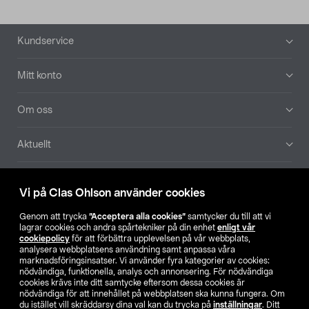
Sidfot
Kundservice
Mitt konto
Om oss
Aktuellt
Våra bolag
Vi på Clas Ohlson använder cookies
Hitta butik
Genom att trycka
”Acceptera alla cookies”
samtycker du till att vi
lagrar cookies och andra spårtekniker på din enhet
enligt vår
cookiepolicy
för att förbättra upplevelsen på vår webbplats,
SE
NO
FI
analysera webbplatsens användning samt anpassa våra
marknadsföringsinsatser. Vi använder fyra kategorier av cookies:
nödvändiga, funktionella, analys och annonsering. För nödvändiga
cookies krävs inte ditt samtycke eftersom dessa cookies är
nödvändiga för att innehållet på webbplatsen ska kunna fungera. Om
du istället vill skräddarsy dina val kan du trycka på
inställningar
. Ditt