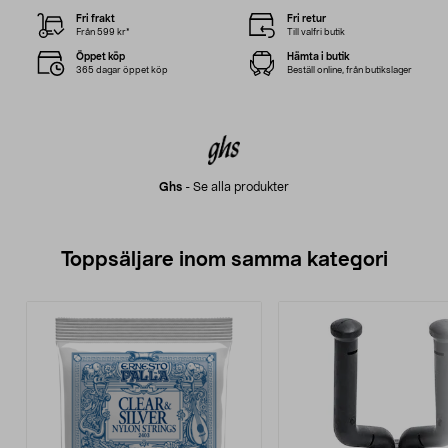
Fri frakt
Fri retur
Från 599 kr*
Till valfri butik
Öppet köp
Hämta i butik
365 dagar öppet köp
Beställ online, från butikslager
Ghs
-
Se alla produkter
Toppsäljare inom samma kategori