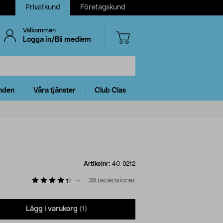
Privatkund
Företagskund
Välkommen
Logga in/Bli medlem
nden
Våra tjänster
Club Clas
Artikelnr:
40-9212
36
recensioner
Lägg i varukorg
(1)