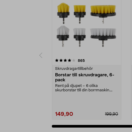
0 av 5 stjärnor
4.0 av 5 stjärnor
recensioner
865
Skruvdragartillbehör
Borstar till skruvdragare, 6-
pack
Rent på djupet – 6 olika
skurborstar till din borrmaskin.
Rengör allt från grill...
149,90
199,90