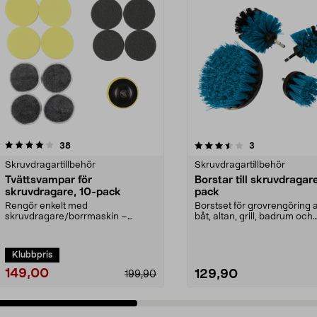
3.5 av 5 stjärnor
recensioner
4.5 av 5 stjärnor
recensioner
38
3
Skruvdragartillbehör
Skruvdragartillbehör
Tvättsvampar för
Borstar till skruvdragar
skruvdragare, 10-pack
pack
Rengör enkelt med
Borstset för grovrengöring av
skruvdragare/borrmaskin –
båt, altan, grill, badrum och
sparar både tid och kraft.
garage. Borstar...
Effektivt...
Klubbpris
149,00
129,90
199,90