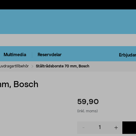
Multimedia
Reservdelar
Erbjuda
uvdragartillbehör
Ståltrådsborste 70 mm, Bosch
mm, Bosch
59,90
(inkl. moms)
Product
quantity