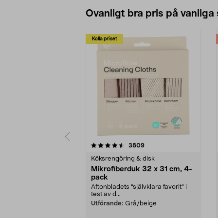
Ovanligt bra pris på vanliga
Kolla priset
5av 5 stjärnor
4.0av 5 stjärnor
recensioner
3809
Köksrengöring & disk
Mikrofiberduk 32 x 31 cm, 4-
pack
Aftonbladets "självklara favorit” i
test av d...
Utförande:
Grå/beige