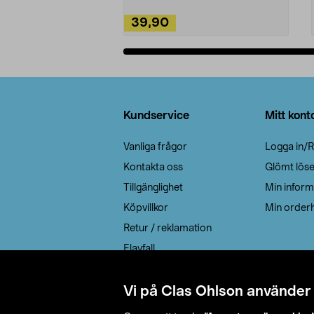
39,90
Lägg i varukorg
Sidfot
Kundservice
Mitt kont
Vanliga frågor
Logga in/R
Kontakta oss
Glömt lös
Tillgänglighet
Min inform
Köpvillkor
Min orderh
Retur / reklamation
Elavfall
Cookie policy
Leveransalternativ
Vi på Clas Ohlson använder