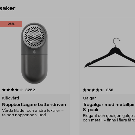
 saker
-25%
4.5av 5 stjärnor
recensioner
4.0av 5 stjärnor
recensioner
3252
256
Klädvård
Galgar
Noppborttagare batteridriven
Trägalgar med metallpi
8-pack
Vårda kläder och andra textilier –
ta bort noppor och ludd.
Elegant och gedigen galge a
Noppborttagaren fräs...
och metall – finns i flera färg
Galge med sv...