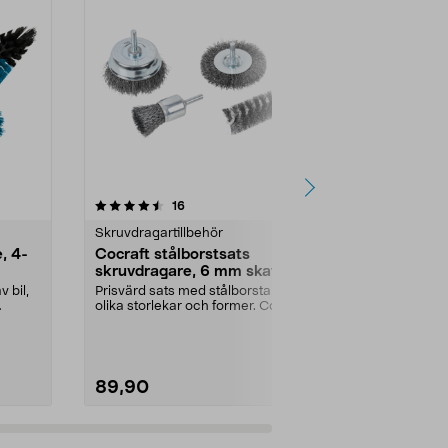
4.5 av 5 stjärnor
recensioner
4.0
16
7
Skruvdragartillbehör
Slippapper oc
e, 4-
Cocraft stålborstsats
Slipplatta 
skruvdragare, 6 mm skaft, 4-
Excenterslippl
pack
maskinerna PE
 bil,
Prisvärd sats med stålborstar i 4
125 , PEX 400 
olika storlekar och former. Cocraft
stålborsts...
89,90
199,90