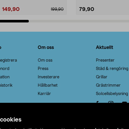
149,90
79,90
199,90
Lägg i varukorg
Lägg i varukorg
o
Om oss
Aktuellt
egistrera
Om oss
Presenter
enord
Press
Städ & rengöring
ation
Investerare
Grillar
istorik
Hållbarhet
Grästrimmer
Karriär
Solcellsbelysning
 cookies