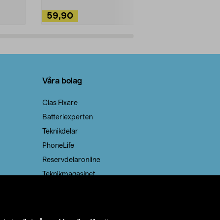
59,90
49,90
Lägg i varukorg
Lägg
Våra bolag
Clas Fixare
Batteriexperten
Teknikdelar
PhoneLife
Reservdelaronline
Teknikmagasinet