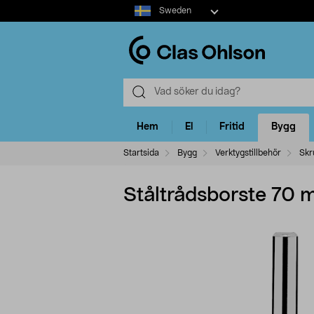
Select
Sweden
market
Hem
El
Fritid
Bygg
Startsida
Bygg
Verktygstillbehör
Skr
Ståltrådsborste 70 