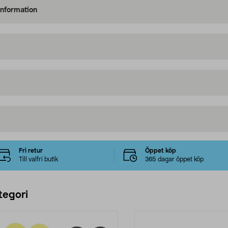
information
Fri retur
Öppet köp
Till valfri butik
365 dagar öppet köp
tegori