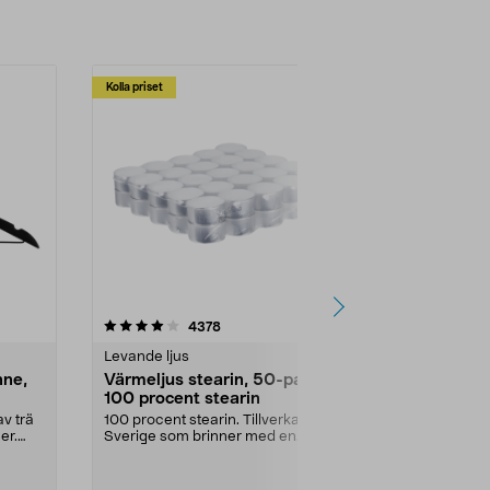
Kolla priset
Multibuy
4.5av 5 stjärnor
recensioner
4.5
4378
2
Levande ljus
Rengöringsm
nne,
Värmeljus stearin, 50-pack,
Bikarbonat
100 procent stearin
Ett allsidigt 
städning och 
v trä
100 procent stearin. Tillverkade i
ute. Städa med
er.
Sverige som brinner med en
vacker och sotfri ...