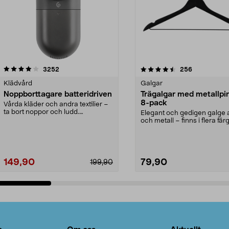
4.5av 5 stjärnor
recensioner
4.0av 5 stjärnor
recensioner
3252
256
Klädvård
Galgar
Noppborttagare batteridriven
Trägalgar med metallpi
8-pack
Vårda kläder och andra textilier –
ta bort noppor och ludd.
Elegant och gedigen galge a
Noppborttagaren fräs...
och metall – finns i flera färg
Galge med sv...
149,90
79,90
199,90
Lägg i varukorg
Lägg i varukorg