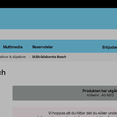
Multimedia
Reservdelar
Erbjuda
skivor & slipskivor
Ståltrådsborste Bosch
ch
Produkten har utgåt
Artikelnr:
40-9372
Vi hoppas att du hittar det du söker und