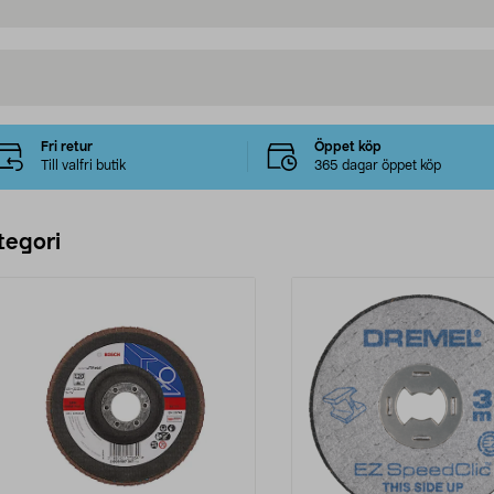
Fri retur
Öppet köp
Till valfri butik
365 dagar öppet köp
tegori