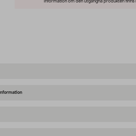
Information om den utgångna produkten finns l
information