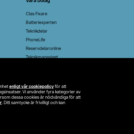
Våra bolag
Clas Fixare
Batteriexperten
Teknikdelar
PhoneLife
Reservdelaronline
Teknikmagasinet
enhet
enligt vår cookiepolicy
för att
insatser. Vi använder fyra kategorier av
tersom dessa cookies är nödvändiga för att
r
. Ditt samtycke är frivilligt och kan
itta butik