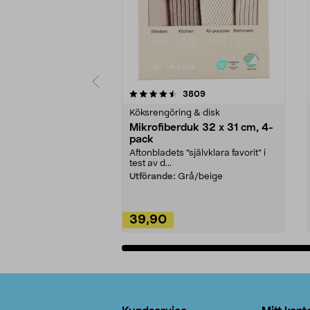
5av 5 stjärnor
4.0av 5 stjärnor
recensioner
3809
Köksrengöring & disk
Mikrofiberduk 32 x 31 cm, 4-
pack
Aftonbladets "självklara favorit” i
test av d...
Utförande:
Grå/beige
39,90
Lägg i varukorg
Sidfot