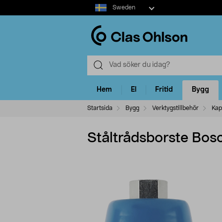
Select
Sweden
market
Hem
El
Fritid
Bygg
Startsida
Bygg
Verktygstillbehör
Kap
Ståltrådsborste Bos