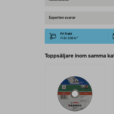
Experten svarar
Fri frakt
Från 599 kr*
Toppsäljare inom samma ka