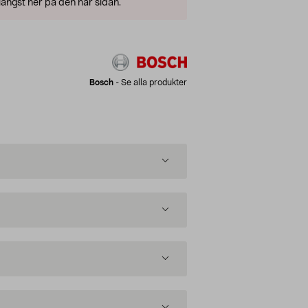
ängst ner på den här sidan.
Bosch
-
Se alla produkter