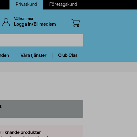
Privatkund
Företagskund
Välkommen
Logga in/Bli medlem
nden
Våra tjänster
Club Clas
t
er
liknande produkter.