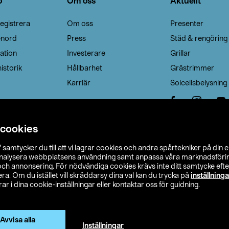
o
Om oss
Aktuellt
egistrera
Om oss
Presenter
enord
Press
Städ & rengöring
ation
Investerare
Grillar
istorik
Hållbarhet
Grästrimmer
Karriär
Solcellsbelysning
 cookies
”
samtycker du till att vi lagrar cookies och andra spårtekniker på din 
analysera webbplatsens användning samt anpassa våra marknadsförings
 och annonsering. För nödvändiga cookies krävs inte ditt samtycke ef
a. Om du istället vill skräddarsy dina val kan du trycka på
inställninga
r i dina cookie-inställningar eller kontaktar oss för guidning.
s Ohlson
Köpvillkor
Privacy statement
Klubbvillkor
H
Ändra till priser exklusive moms
Avvisa alla
Inställningar