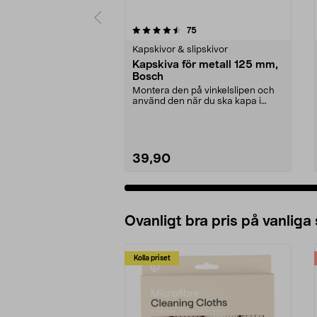
5 av 5 stjärnor
4.5 av 5 stjärnor
recensioner
75
Kapskivor & slipskivor
Kapskiva för metall 125 mm,
Bosch
Montera den på vinkelslipen och
använd den när du ska kapa i
metall. Passar vink...
39,90
Ovanligt bra pris på vanliga
Kolla priset