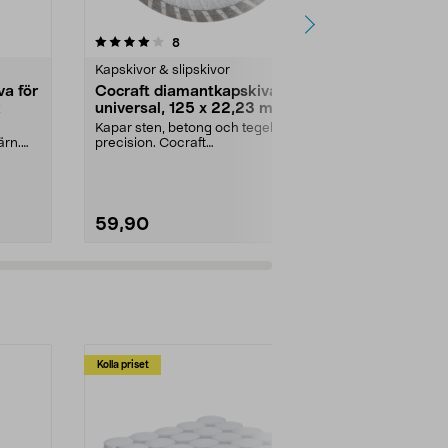
4.5 av 5 stjärnor
recensioner
4.0
8
3
Kapskivor & slipskivor
Kapskivor & s
a för
Cocraft diamantkapskiva
Lamellslips
k
universal, 125 x 22,23 mm
Bosch
Kapar sten, betong och tegel med
För effektiv s
ärn.
precision. Cocraft
av trä, ...
diamantkapskiva – robust ski...
Kornstorlek:
59,90
59,90
Kolla priset
Multibuy