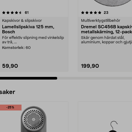
5.0 av 5 stjärnor
recensioner
4.0 av 5 stjärnor
recensioner
61
23
Kapskivor & slipskivor
Multiverktygstillbehör
Lamellslipskiva 125 mm,
Dremel SC456B kapskiv
Bosch
metallskärning, 12-pac
För effektiv slipning med vinkelslip
Skär genom härdat stål,
av trä, ...
aluminium, koppar och gjutj
Dremel kapskiva, 12-pack...
Kornstorlek:
60
59,90
199,90
 saker
-25%