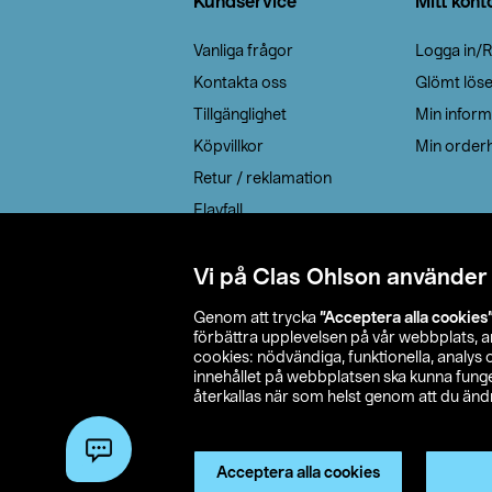
Kundservice
Mitt kont
Vanliga frågor
Logga in/R
Kontakta oss
Glömt lös
Tillgänglighet
Min inform
Köpvillkor
Min orderh
Retur / reklamation
Elavfall
Cookie policy
Leveransalternativ
Vi på Clas Ohlson använder
Genom att trycka
”Acceptera alla cookies
förbättra upplevelsen på vår webbplats, 
cookies: nödvändiga, funktionella, analys
innehållet på webbplatsen ska kunna funger
återkallas när som helst genom att du ändra
© 2026 Cla
Acceptera alla cookies