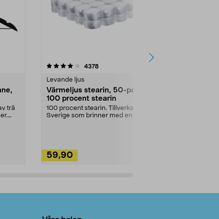
4.5av 5 stjärnor
recensioner
4.5
4378
2
Levande ljus
Rengöringsm
nne,
Värmeljus stearin, 50-pack,
Bikarbonat
100 procent stearin
Ett allsidigt 
städning och 
v trä
100 procent stearin. Tillverkade i
ute. Städa med
er.
Sverige som brinner med en
vacker och sotfri ...
59,90
49,90
Lägg i varukorg
Lägg