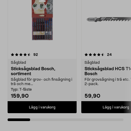
4.5av 5 stjärnor
recensioner
4.5av 5 stjärnor
recensione
92
24
Sågblad
Sågblad
Sticksågsblad Bosch,
Sticksågsblad HCS T
sortiment
Bosch
Sågblad för grov- och finsågning i
För grovsågning i trä etc. 
trä och me...
2-pack.
Typ:
T-fäste
159,90
59,90
Lägg i varukorg
Lägg i varukorg