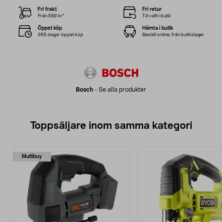
Fri frakt
Fri retur
Från 599 kr*
Till valfri butik
Öppet köp
Hämta i butik
365 dagar öppet köp
Beställ online, från butikslager
Bosch
-
Se alla produkter
Toppsäljare inom samma kategori
Multibuy