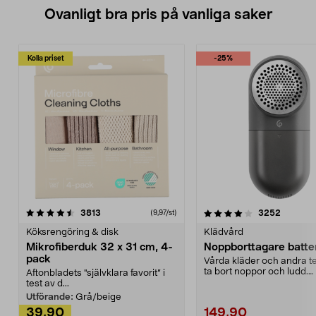
Ovanligt bra pris på vanliga saker
Kolla priset
-25%
4.0av 5 stjärnor
recensioner
4.5av 5 stjärnor
recensio
3813
3252
(9,97/st)
Köksrengöring & disk
Klädvård
Mikrofiberduk 32 x 31 cm, 4-
Noppborttagare batter
pack
Vårda kläder och andra tex
ta bort noppor och ludd.
Aftonbladets "självklara favorit” i
Noppborttagaren fräs...
test av d...
Utförande:
Grå/beige
39,90
149,90