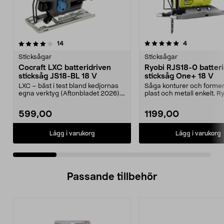
5.0 av 5 stjärnor
recensioner
4.0 av 5 stjärnor
recensioner
14
4
Sticksågar
Sticksågar
Cocraft LXC batteridriven
Ryobi RJS18-0 batteri
sticksåg JS18-BL 18 V
sticksåg One+ 18 V
LXC – bäst i test bland kedjornas
Såga konturer och former i
egna verktyg (Aftonbladet 2026).
plast och metall enkelt. R
Cocraft LXC J...
RJS18-0 – batteri...
599,00
1199,00
Lägg i varukorg
Lägg i varukorg
Passande tillbehör