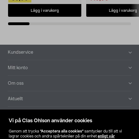
Lägg i varukorg
Lägg i varukorg
Sidfot
Kundservice
Mitt konto
Om oss
Aktuellt
Våra bolag
Vi på Clas Ohlson använder cookies
Hitta butik
Genom att trycka
”Acceptera alla cookies”
samtycker du till att vi
lagrar cookies och andra spårtekniker på din enhet
enligt vår