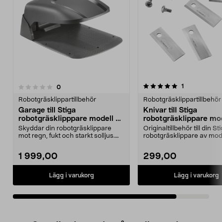
5.0av 5 stjärnor
recensioner
1
recensioner
0
Robotgräsklippartillbehör
Robotgräsklippartillbehör
Garage till Stiga
Knivar till Stiga
robotgräsklipppare modell A
robotgräsklippare mo
och G
och A, 12-pack
Skyddar din robotgräsklippare
Originaltillbehör till din St
mot regn, fukt och starkt solljus.
robotgräsklippare av mod
Stiga garage pa...
och A. Stiga kniv...
1 999,00
299,00
Lägg i varukorg
Lägg i varukorg