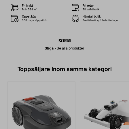
Fri frakt
Fri retur
Från 599 kr*
Till valfri butik
Öppet köp
Hämta i butik
365 dagar öppet köp
Beställ online, från butikslager
Stiga
-
Se alla produkter
Toppsäljare inom samma kategori