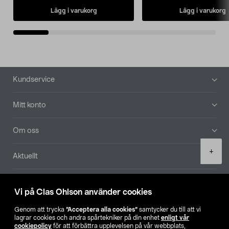
Lägg i varukorg
Lägg i varukorg
Sidfot
Kundservice
Mitt konto
Om oss
Product
+
Aktuellt
quantity
Våra bolag
Vi på Clas Ohlson använder cookies
Hitta butik
Genom att trycka
”Acceptera alla cookies”
samtycker du till att vi
lagrar cookies och andra spårtekniker på din enhet
enligt vår
cookiepolicy
för att förbättra upplevelsen på vår webbplats,