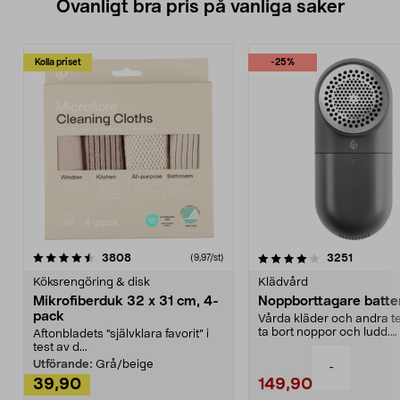
Ovanligt bra pris på vanliga saker
Kolla priset
-25%
4.0av 5 stjärnor
recensioner
4.5av 5 stjärnor
recensio
3808
3251
(9,97/st)
Köksrengöring & disk
Klädvård
Mikrofiberduk 32 x 31 cm, 4-
Noppborttagare batter
pack
Vårda kläder och andra tex
ta bort noppor och ludd.
Aftonbladets "självklara favorit” i
Noppborttagaren fräs...
test av d...
Utförande:
Grå/beige
-
39,90
149,90