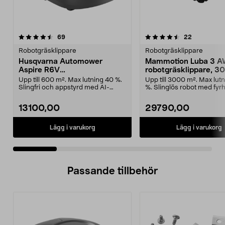
4.5 av 5 stjärnor
recensioner
4.5 av 5 stjärnor
recensione
69
22
Robotgräsklippare
Robotgräsklippare
Husqvarna Automower
Mammotion Luba 3 A
Aspire R6V
robotgräsklippare, 3
robotgräsklippare, 600 m2
Upp till 600 m². Max lutning 40 %.
Upp till 3000 m². Max lut
Slingfri och appstyrd med AI-
%. Slinglös robot med fyrhj
kamera. Husqvarn...
Mammotion ...
13100,00
29790,00
Lägg i varukorg
Lägg i varukorg
Passande tillbehör