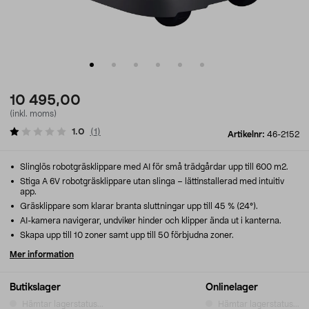
10 495,00
(inkl. moms)
1.0
(
1
)
Artikelnr:
46-2152
Slinglös robotgräsklippare med AI för små trädgårdar upp till 600 m2.
Stiga A 6V robotgräsklippare utan slinga – lättinstallerad med intuitiv
app.
Gräsklippare som klarar branta sluttningar upp till 45 % (24°).
AI-kamera navigerar, undviker hinder och klipper ända ut i kanterna.
Skapa upp till 10 zoner samt upp till 50 förbjudna zoner.
Mer information
Butikslager
Onlinelager
Hämtar lagerstatus...
Hämtar lagerstatus...