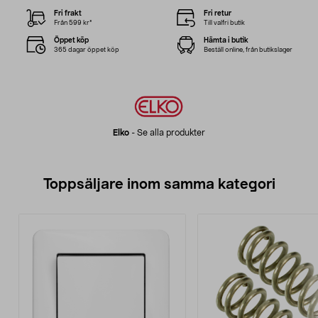
Fri frakt
Fri retur
Från 599 kr*
Till valfri butik
Öppet köp
Hämta i butik
365 dagar öppet köp
Beställ online, från butikslager
Elko
-
Se alla produkter
Toppsäljare inom samma kategori