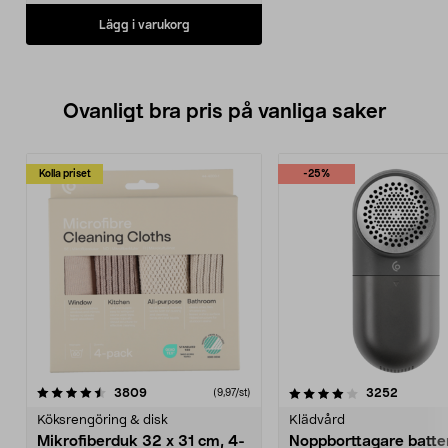
Lägg i varukorg
Ovanligt bra pris på vanliga saker
Kolla priset
-25%
4.0av 5 stjärnor
recensioner
4.5av 5 stjärnor
recensio
3809
3252
(9,97/st)
Köksrengöring & disk
Klädvård
Mikrofiberduk 32 x 31 cm, 4-
Noppborttagare batter