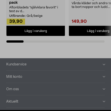
pack
Vårda kläder och andra tex
ta bort noppor och ludd.
Aftonbladets "självklara favorit” i
Noppborttagaren fräs...
test av d...
Utförande:
Grå/beige
39,90
149,90
Lägg i varukorg
Lägg i varukorg
Sidfot
Kundservice
Mitt konto
Om oss
Aktuellt