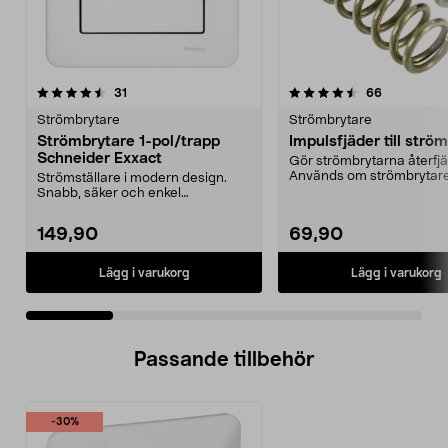
4.5 av 5 stjärnor
recensioner
4.5 av 5 stjärnor
recensione
31
66
Strömbrytare
Strömbrytare
Strömbrytare 1-pol/trapp
Impulsfjäder till strö
Schneider Exxact
Gör strömbrytarna återfj
Används om strömbrytar
Strömställare i modern design.
styra t.ex. en dos...
Snabb, säker och enkel
installation.
149,90
69,90
Lägg i varukorg
Lägg i varukorg
Passande tillbehör
-30%