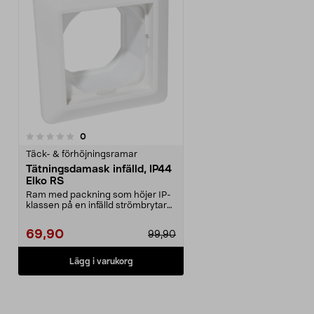
recensioner
0
Täck- & förhöjningsramar
Tätningsdamask infälld, IP44
Elko RS
Ram med packning som höjer IP-
klassen på en infälld strömbrytare
monterad i förh...
69,90
99,90
Lägg i varukorg