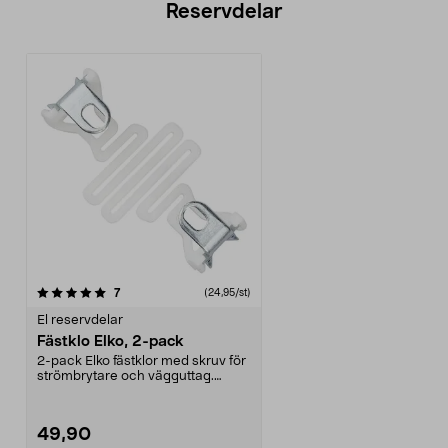
Reservdelar
recensioner
7
(24,95/st)
El reservdelar
Fästklo Elko, 2-pack
2-pack Elko fästklor med skruv för
strömbrytare och vägguttag.
Passar även flert...
49,90