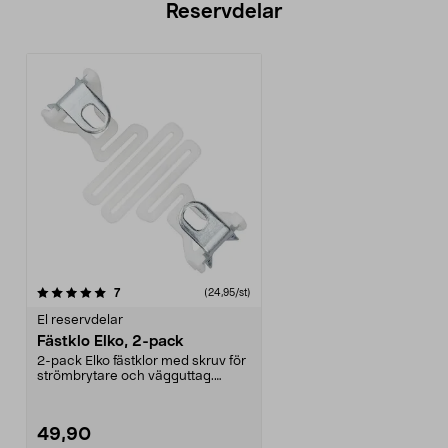
Reservdelar
recensioner
7
(24,95/st)
El reservdelar
Fästklo Elko, 2-pack
2-pack Elko fästklor med skruv för
strömbrytare och vägguttag.
Passar även flert...
49,90