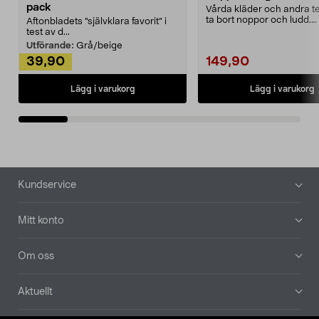
pack
Vårda kläder och andra tex
ta bort noppor och ludd.
Aftonbladets "självklara favorit” i
Noppborttagaren fräs...
test av d...
Utförande:
Grå/beige
39,90
149,90
Lägg i varukorg
Lägg i varukorg
Sidfot
Kundservice
Mitt konto
Om oss
Aktuellt