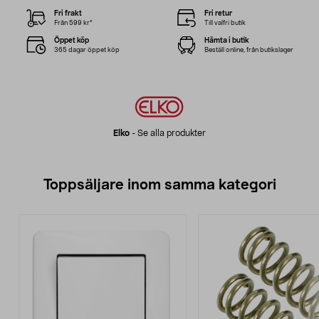
Fri frakt
Fri retur
Från 599 kr*
Till valfri butik
Öppet köp
Hämta i butik
365 dagar öppet köp
Beställ online, från butikslager
Elko
-
Se alla produkter
Toppsäljare inom samma kategori