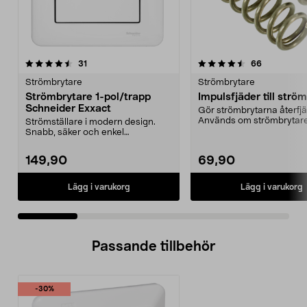
4.5 av 5 stjärnor
recensioner
4.5 av 5 stjärnor
recensione
31
66
Strömbrytare
Strömbrytare
Strömbrytare 1-pol/trapp
Impulsfjäder till strö
Schneider Exxact
Gör strömbrytarna återfj
Används om strömbrytar
Strömställare i modern design.
styra t.ex. en dos...
Snabb, säker och enkel
installation.
149,90
69,90
Lägg i varukorg
Lägg i varukorg
Passande tillbehör
-30%