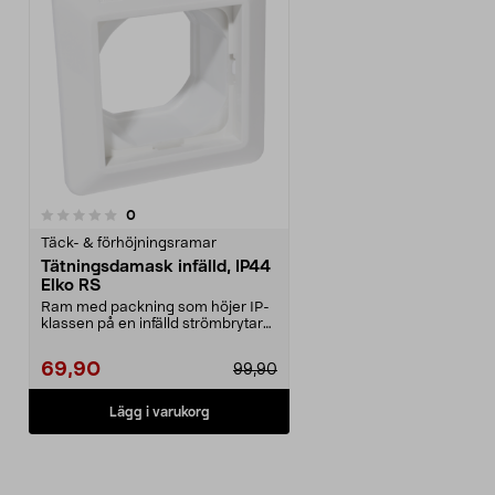
recensioner
0
Täck- & förhöjningsramar
Tätningsdamask infälld, IP44
Elko RS
Ram med packning som höjer IP-
klassen på en infälld strömbrytare
monterad i förh...
69,90
99,90
Lägg i varukorg