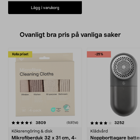
Lägg i varukorg
Ovanligt bra pris på vanliga saker
Kolla priset
-25%
4.0av 5 stjärnor
recensioner
4.5av 5 stjärnor
recensio
3809
3252
(9,97/st)
Köksrengöring & disk
Klädvård
Mikrofiberduk 32 x 31 cm, 4-
Noppborttagare batter