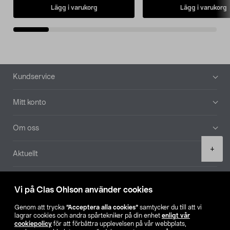
Lägg i varukorg
Lägg i varukorg
Sidfot
Kundservice
Mitt konto
Om oss
Product
+
Aktuellt
quantity
Våra bolag
Vi på Clas Ohlson använder cookies
Hitta butik
Genom att trycka
”Acceptera alla cookies”
samtycker du till att vi
lagrar cookies och andra spårtekniker på din enhet
enligt vår
cookiepolicy
för att förbättra upplevelsen på vår webbplats,