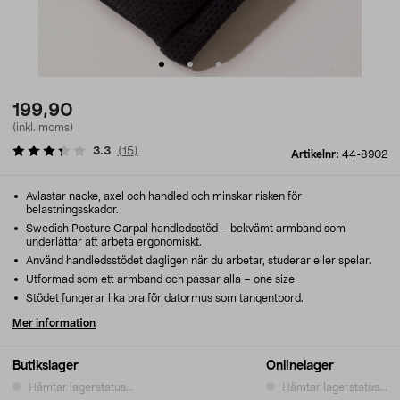
199,90
(inkl. moms)
3.3
(
15
)
Artikelnr:
44-8902
Avlastar nacke, axel och handled och minskar risken för
belastningsskador.
Swedish Posture Carpal handledsstöd – bekvämt armband som
underlättar att arbeta ergonomiskt.
Använd handledsstödet dagligen när du arbetar, studerar eller spelar.
Utformad som ett armband och passar alla – one size
Stödet fungerar lika bra för datormus som tangentbord.
Mer information
Butikslager
Onlinelager
Hämtar lagerstatus...
Hämtar lagerstatus...