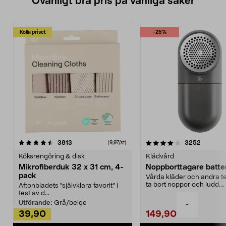
Ovanligt bra pris på vanliga saker
Kolla priset
-25%
4.0av 5 stjärnor
recensioner
4.5av 5 stjärnor
recensio
3813
3252
(9,97/st)
Köksrengöring & disk
Klädvård
Mikrofiberduk 32 x 31 cm, 4-
Noppborttagare batter
pack
Vårda kläder och andra tex
ta bort noppor och ludd.
Aftonbladets "självklara favorit” i
Noppborttagaren fräs...
test av d...
Utförande:
Grå/beige
-
39,90
149,90