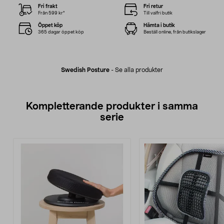
Fri frakt
Fri retur
Från 599 kr*
Till valfri butik
Öppet köp
Hämta i butik
365 dagar öppet köp
Beställ online, från butikslager
Swedish Posture
-
Se alla produkter
Kompletterande produkter i samma
serie