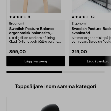
4.0av 5 stjärnor
recensioner
4.5av 5 stjärnor
recensione
5
82
Ergonomi
Ergonomi
Swedish Posture Balance
Swedish Posture Back
ergonomisk balanssits,
svankstöd
coreträning
Sitt dig till en starkare hållning,
Sitt mer ergonomiskt på j
ökad rörlighet och bättre balans.
och resan. Swedish Post
Swedish Po...
svankstöd avlastar län...
899,00
319,00
Lägg i varukorg
Lägg i varukorg
Toppsäljare inom samma kategori