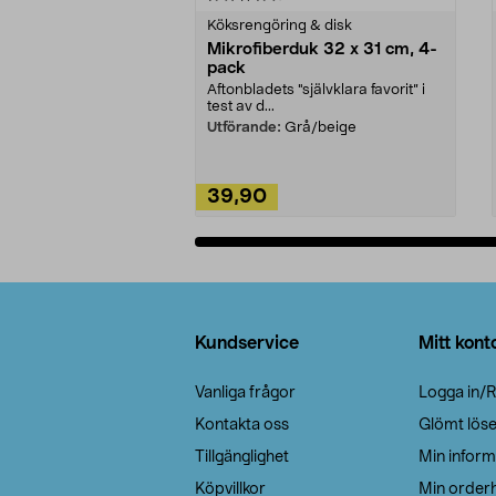
Köksrengöring & disk
Mikrofiberduk 32 x 31 cm, 4-
pack
Aftonbladets "självklara favorit” i
test av d...
Utförande:
Grå/beige
39,90
Lägg i varukorg
Sidfot
Kundservice
Mitt kont
Vanliga frågor
Logga in/R
Kontakta oss
Glömt lös
Tillgänglighet
Min inform
Köpvillkor
Min orderh