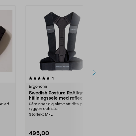
5.0av 5 stjärnor
recensioner
5.0
1
1
Ergonomi
Ergonomi
l
Swedish Posture ReAlign
Swedish Po
hållningssele med reflex
hållningsse
ndled
Påminner dig aktivt att räta på
Påminner dig a
ryggen och sä...
ryggen och sä
Storlek:
M-L
Storlek:
S-M
495,00
495,00