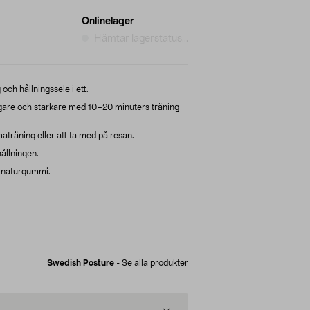
Onlinelager
Hämtar lagerstatus...
och hållningssele i ett.
igare och starkare med 10–20 minuters träning
räning eller att ta med på resan.
ållningen.
kt naturgummi.
Swedish Posture
-
Se alla produkter