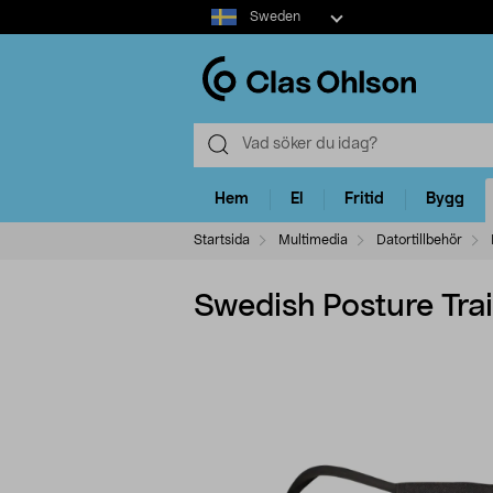
Select
Sweden
market
Hem
El
Fritid
Bygg
Startsida
Multimedia
Datortillbehör
Swedish Posture Trai