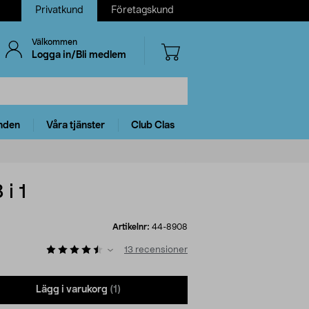
Privatkund
Företagskund
Välkommen
Logga in/Bli medlem
nden
Våra tjänster
Club Clas
i 1
Artikelnr:
44-8908
13
recensioner
Lägg i varukorg
(1)