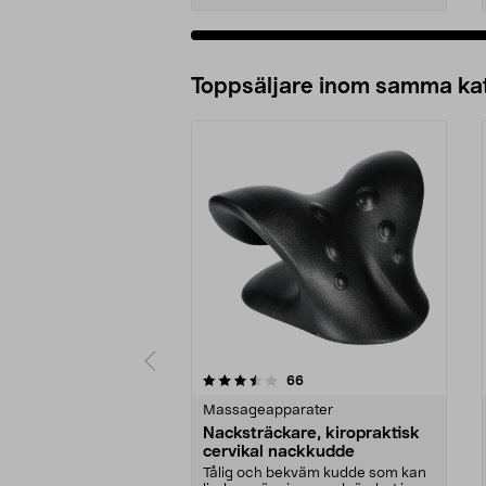
Lägg i varukorg
Toppsäljare inom samma ka
5 av 5 stjärnor
4.0 av 5 stjärnor
recensioner
66
Massageapparater
Nacksträckare, kiropraktisk
cervikal nackkudde
Tålig och bekväm kudde som kan