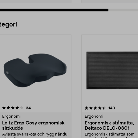
Lägg i varukorg
Lägg i varukorg
tegori
4.5 av 5 stjärnor
recensioner
5.0 av 5 stjärnor
recensioner
34
140
Ergonomi
Ergonomi
Leitz Ergo Cosy ergonomisk
Ergonomisk ståmatta,
sittkudde
Deltaco DELO-0301
Avlasta svanskota och rygg när du
Ergonomisk ståmatta som