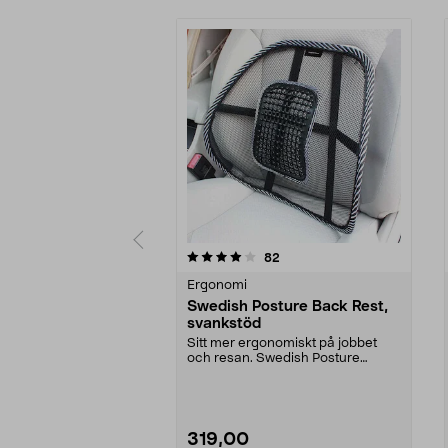
0av 5 stjärnor
4.0av 5 stjärnor
recensioner
82
Ergonomi
Swedish Posture Back Rest,
svankstöd
Sitt mer ergonomiskt på jobbet
och resan. Swedish Posture
svankstöd avlastar län...
319,00