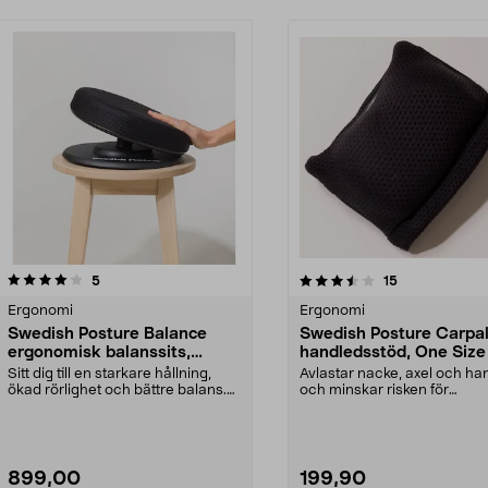
3.5av 5 stjärnor
recensioner
5.0av 5 stjärnor
recensioner
5
15
Ergonomi
Ergonomi
Swedish Posture Balance
Swedish Posture Carpa
ergonomisk balanssits,
handledsstöd, One Size
coreträning
Sitt dig till en starkare hållning,
Avlastar nacke, axel och ha
ökad rörlighet och bättre balans.
och minskar risken för
Swedish Po...
belastningsskador. Swedi...
899,00
199,90