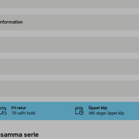
information
Fri retur
Öppet köp
Till valfri butik
365 dagar öppet köp
 samma serie