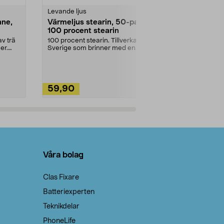
Levande ljus
Rengöringsm
nne,
Värmeljus stearin, 50-pack,
Bikarbonat
100 procent stearin
Ett allsidigt 
städning och 
v trä
100 procent stearin. Tillverkade i
ute. Städa med
er.
Sverige som brinner med en
vacker och sotfri ...
59,90
49,90
Lägg i varukorg
Lägg
Våra bolag
Clas Fixare
Batteriexperten
Teknikdelar
PhoneLife