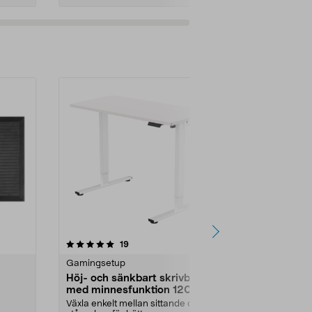
Lägg i varukorg
Lägg
4.5 av 5 stjärnor
recensioner
4.0
19
1
Gamingsetup
Ergonomi
Höj- och sänkbart skrivbord
Sittkudde 
med minnesfunktion 120x60
40 x 40 x 
cm
Växla enkelt mellan sittande och
Sitt mjukare