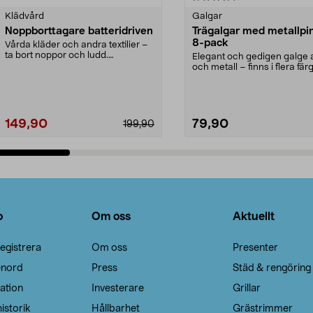
Klädvård
Galgar
Noppborttagare batteridriven
Trägalgar med metallpi
8-pack
Vårda kläder och andra textilier –
ta bort noppor och ludd.
Elegant och gedigen galge a
Noppborttagaren fräs...
och metall – finns i flera färg
Galge med sv...
149,90
79,90
199,90
Lägg i varukorg
Lägg i varukorg
o
Om oss
Aktuellt
egistrera
Om oss
Presenter
enord
Press
Städ & rengöring
ation
Investerare
Grillar
istorik
Hållbarhet
Grästrimmer