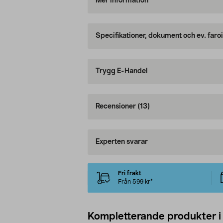
Mer information
Specifikationer, dokument och ev. faro
Trygg E-Handel
Recensioner
(13)
Experten svarar
Fri frakt
Från 599 kr*
Kompletterande produkter i