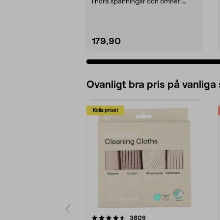
lindra spänningar och ömhet i
nacke och axlar. Ki...
179,90
Ovanligt bra pris på vanliga
Kolla priset
5av 5 stjärnor
4.0av 5 stjärnor
recensioner
3809