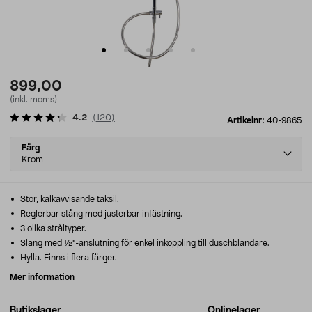
899,00
(inkl. moms)
4.2
(
120
)
Artikelnr:
40-9865
Select
Färg
variant
Krom
Stor, kalkavvisande taksil.
Reglerbar stång med justerbar infästning.
3 olika stråltyper.
Slang med ½"-anslutning för enkel inkoppling till duschblandare.
Hylla. Finns i flera färger.
Mer information
Butikslager
Onlinelager