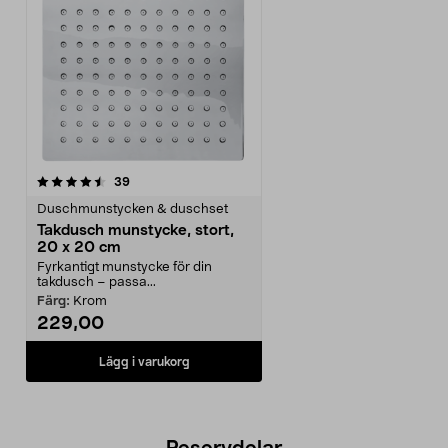
recensioner
39
Duschmunstycken & duschset
Takdusch munstycke, stort,
20 x 20 cm
Fyrkantigt munstycke för din
takdusch – passa...
Färg:
Krom
229,00
Lägg i varukorg