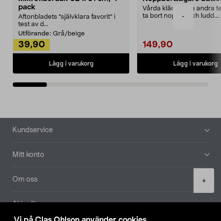
pack
Vårda kläder och andra tex
ta bort noppor och ludd.
-
Aftonbladets "självklara favorit” i
Noppborttagaren fräs...
test av d...
Utförande:
Grå/beige
39,90
149,90
Lägg i varukorg
Lägg i varukorg
Sidfot
Kundservice
Mitt konto
Product
Om oss
+
quantity
Aktuellt
Vi på Clas Ohlson använder cookies