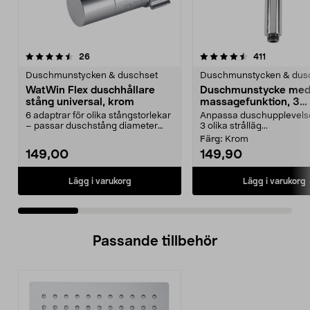
4.5 av 5 stjärnor
recensioner
4.5 av 5 stjärnor
recensione
26
411
Duschmunstycken & duschset
Duschmunstycken & dus
WatWin Flex duschhållare
Duschmunstycke me
stång universal, krom
massagefunktion, 3
strållägen
6 adaptrar för olika stångstorlekar
Anpassa duschupplevel
– passar duschstång diameter
3 olika strålläg...
18–25 mm. WatWi...
Färg:
Krom
149,00
149,90
Lägg i varukorg
Lägg i varukorg
Passande tillbehör