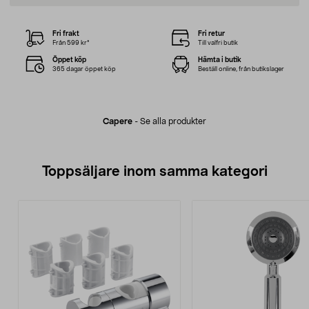
Fri frakt
Fri retur
Från 599 kr*
Till valfri butik
Öppet köp
Hämta i butik
365 dagar öppet köp
Beställ online, från butikslager
Capere
-
Se alla produkter
Toppsäljare inom samma kategori