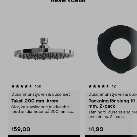
Reservdelar
4.5av 5 stjärnor
recensioner
3.0av 5 stjärnor
recensioner
152
12
Duschmunstycken & duschset
Duschmunstycken & dus
Taksil 200 mm, krom
Packning för slang 19 
mm, 2-pack
Stor, kalkavvisande takdusch sil
med en diameter på 200 mm som
Tätning till duschslang m
ger en bred och j...
anslutning. 2-pack.
159,00
14,90