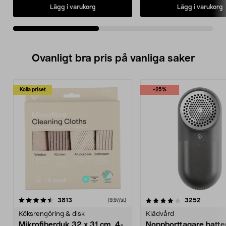
Lägg i varukorg
Lägg i varukorg
Ovanligt bra pris på vanliga saker
Kolla priset
-25%
4.0av 5 stjärnor
recensioner
4.5av 5 stjärnor
recensio
3813
3252
(9,97/st)
Köksrengöring & disk
Klädvård
Mikrofiberduk 32 x 31 cm, 4-
Noppborttagare batter