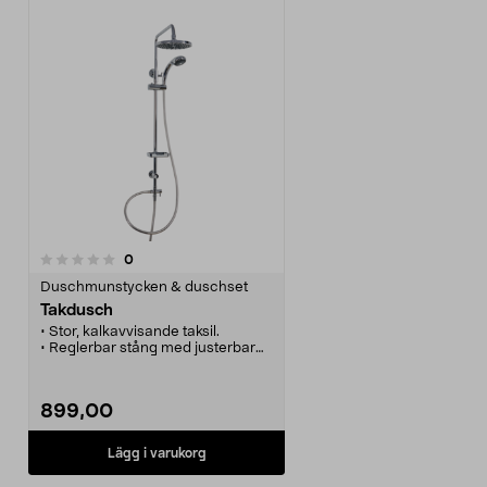
recensioner
0
Duschmunstycken & duschset
Takdusch
• Stor, kalkavvisande taksil.
• Reglerbar stång med justerbar
infästning.
• 3 olika stråltyper.
• Slang med ½"-anslutning för
899,00
enkel inkoppling till
duschblandare.
• Hylla. Finns i flera färger.
Lägg i varukorg