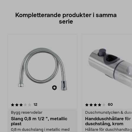
Kompletterande produkter i samma
serie
4.0av 5 stjärnor
recensioner
4.5av 5 stjärnor
recensione
12
60
Bygg reservdelar
Duschmunstycken & dus
Slang 0,8 m 1/2 ", metallic
Handduschhållare fö
plast
duschstång, krom
0,8 m duschslang i metallic med
Hållare för duschhandtag t