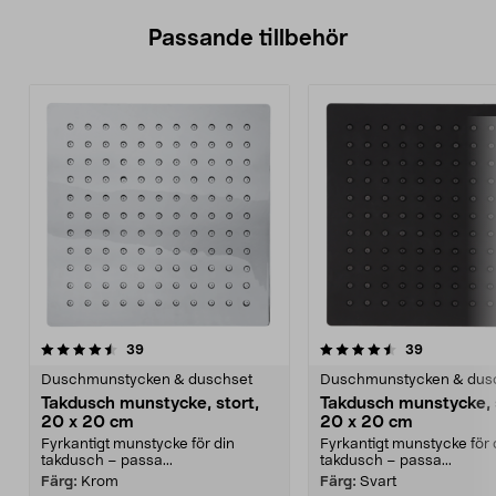
Passande tillbehör
4.5av 5 stjärnor
recensioner
recensione
39
39
Duschmunstycken & duschset
Duschmunstycken & dus
Takdusch munstycke, stort,
Takdusch munstycke, 
20 x 20 cm
20 x 20 cm
Fyrkantigt munstycke för din
Fyrkantigt munstycke för 
takdusch – passa...
takdusch – passa...
Färg:
Krom
Färg:
Svart