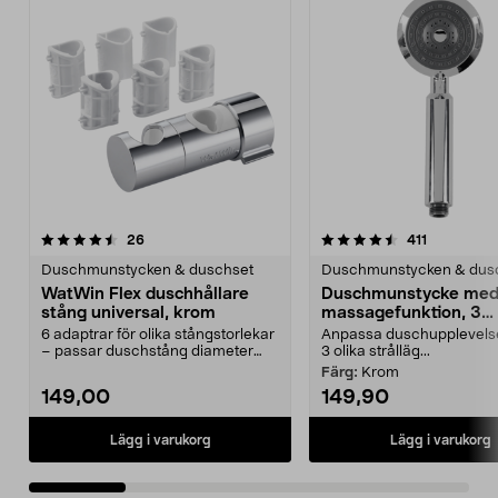
4.5 av 5 stjärnor
recensioner
4.5 av 5 stjärnor
recensione
26
411
Duschmunstycken & duschset
Duschmunstycken & dus
WatWin Flex duschhållare
Duschmunstycke me
stång universal, krom
massagefunktion, 3
strållägen
6 adaptrar för olika stångstorlekar
Anpassa duschupplevel
– passar duschstång diameter
3 olika strålläg...
18–25 mm. WatWi...
Färg:
Krom
149,00
149,90
Lägg i varukorg
Lägg i varukorg