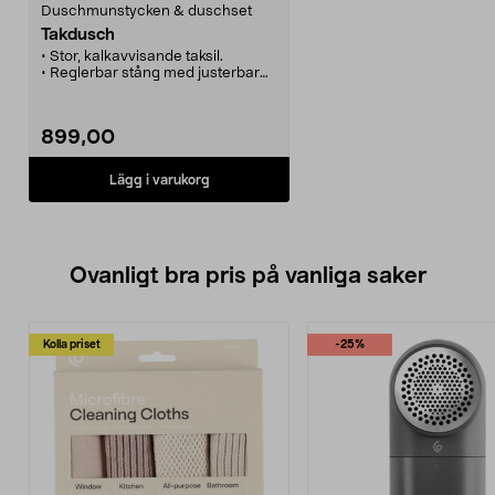
Duschmunstycken & duschset
Takdusch
• Stor, kalkavvisande taksil.
• Reglerbar stång med justerbar
infästning.
• 3 olika stråltyper.
• Slang med ½"-anslutning för
899,00
enkel inkoppling till
duschblandare.
• Hylla. Finns i flera färger.
Lägg i varukorg
Ovanligt bra pris på vanliga saker
Kolla priset
-25%