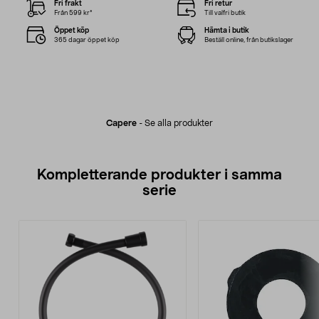
Fri frakt
Fri retur
Från 599 kr*
Till valfri butik
Öppet köp
Hämta i butik
365 dagar öppet köp
Beställ online, från butikslager
Capere
-
Se alla produkter
Kompletterande produkter i samma
serie