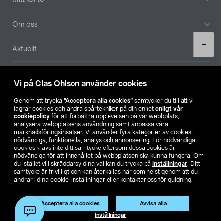
Om oss
Product
+
Aktuellt
quantity
Våra bolag
Vi på Clas Ohlson använder cookies
Hitta butik
Genom att trycka
”Acceptera alla cookies”
samtycker du till att vi
lagrar cookies och andra spårtekniker på din enhet
enligt vår
cookiepolicy
för att förbättra upplevelsen på vår webbplats,
SE
NO
FI
analysera webbplatsens användning samt anpassa våra
marknadsföringsinsatser. Vi använder fyra kategorier av cookies:
nödvändiga, funktionella, analys och annonsering. För nödvändiga
cookies krävs inte ditt samtycke eftersom dessa cookies är
nödvändiga för att innehållet på webbplatsen ska kunna fungera. Om
du istället vill skräddarsy dina val kan du trycka på
inställningar
. Ditt
samtycke är frivilligt och kan återkallas när som helst genom att du
ändrar i dina cookie-inställningar eller kontaktar oss för guidning.
Köpvillkor
Privacy statement
Klubbvillkor
För företag
Ändra till priser exklusive moms
Acceptera alla cookies
Avvisa alla
Lägg i varukorg
(1)
Inställningar