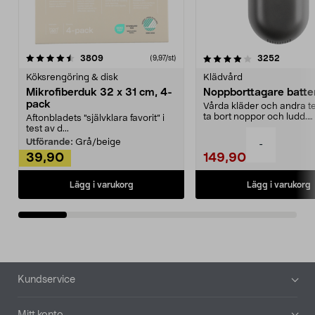
4.0av 5 stjärnor
recensioner
4.5av 5 stjärnor
recensio
3809
3252
(9,97/st)
Köksrengöring & disk
Klädvård
Mikrofiberduk 32 x 31 cm, 4-
Noppborttagare batter
pack
Vårda kläder och andra tex
ta bort noppor och ludd.
Aftonbladets "självklara favorit” i
Noppborttagaren fräs...
test av d...
Utförande:
Grå/beige
-
39,90
149,90
Lägg i varukorg
Lägg i varukorg
Sidfot
Kundservice
Mitt konto