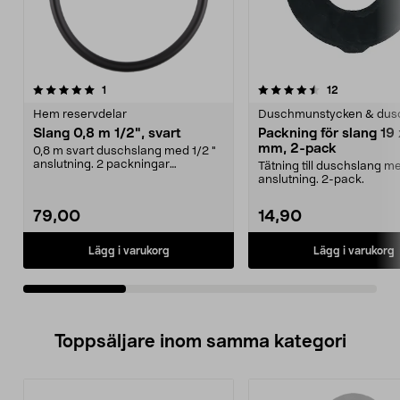
4.5av 5 stjärnor
recensioner
5.0av 5 stjärnor
recensioner
1
12
Hem reservdelar
Duschmunstycken & dus
Slang 0,8 m 1/2", svart
Packning för slang 19 
mm, 2-pack
0,8 m svart duschslang med 1/2 "
anslutning. 2 packningar
Tätning till duschslang m
ingår.Används bl.a. me...
anslutning. 2-pack.
79,00
14,90
Lägg i varukorg
Lägg i varukorg
Toppsäljare inom samma kategori