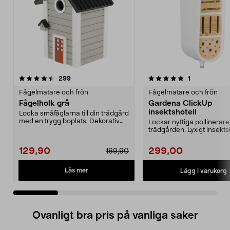
5.0 av 5 stjärnor
recensioner
4.0 av 5 stjärnor
recensioner
299
1
Fågelmatare och frön
Fågelmatare och frön
Fågelholk grå
Gardena ClickUp
insektshotell
Locka småfåglarna till din trädgård
med en trygg boplats. Dekorativ
Lockar nyttiga pollinerare t
fågelholk me...
trädgården. Lyxigt insektsh
trädgårdens...
129,90
299,00
169,90
Läs mer
Lägg i varukorg
Ovanligt bra pris på vanliga saker