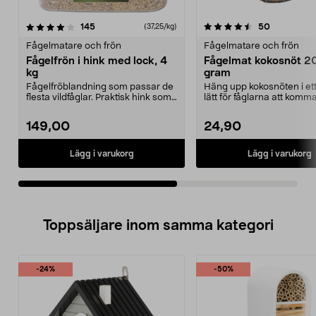
4.5av 5 stjärnor
recensioner
4.0av 5 stjärnor
recensione
145
50
(37,25/kg)
Fågelmatare och frön
Fågelmatare och frön
Fågelfrön i hink med lock, 4
Fågelmat kokosnöt 2
kg
gram
Fågelfröblandning som passar de
Häng upp kokosnöten i ett
flesta vildfåglar. Praktisk hink som
lätt för fåglarna att komma
räcker läng...
fågelmaten. Blan...
149,00
24,90
Lägg i varukorg
Lägg i varukorg
Toppsäljare inom samma kategori
-24%
-50%