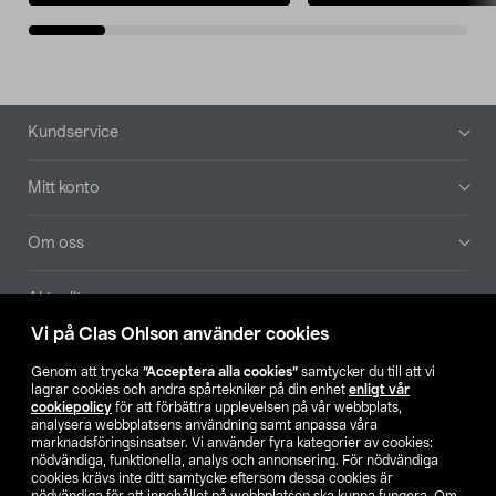
Sidfot
Kundservice
Mitt konto
Om oss
Aktuellt
Vi på Clas Ohlson använder cookies
Våra bolag
Genom att trycka
”Acceptera alla cookies”
samtycker du till att vi
lagrar cookies och andra spårtekniker på din enhet
enligt vår
Hitta butik
cookiepolicy
för att förbättra upplevelsen på vår webbplats,
analysera webbplatsens användning samt anpassa våra
marknadsföringsinsatser. Vi använder fyra kategorier av cookies:
nödvändiga, funktionella, analys och annonsering. För nödvändiga
SE
NO
FI
cookies krävs inte ditt samtycke eftersom dessa cookies är