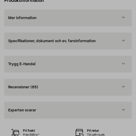
Produktinformation
Mer information
Specifikationer, dokument och ev. faroinformation
Trygg E-Handel
Recensioner
(85)
Experten svarar
Fri frakt
Fri retur
Från 599 kr*
Till valfri butik