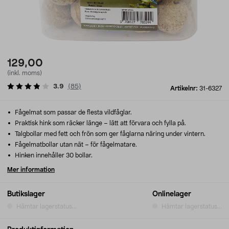
129,00
(inkl. moms)
3.9
(
85
)
Artikelnr:
31-6327
Fågelmat som passar de flesta vildfåglar.
Praktisk hink som räcker länge – lätt att förvara och fylla på.
Talgbollar med fett och frön som ger fåglarna näring under vintern.
Fågelmatbollar utan nät – för fågelmatare.
Hinken innehåller 30 bollar.
Mer information
Butikslager
Onlinelager
Hämtar lagerstatus...
Hämtar lagerstatus...