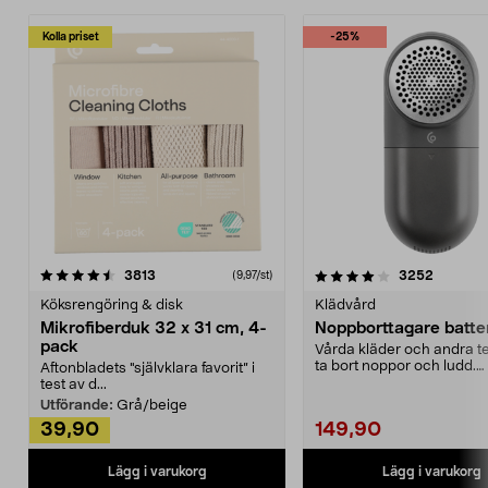
Kolla priset
-25%
4.0av 5 stjärnor
recensioner
4.5av 5 stjärnor
recensio
3813
3252
(9,97/st)
Köksrengöring & disk
Klädvård
Mikrofiberduk 32 x 31 cm, 4-
Noppborttagare batter
pack
Vårda kläder och andra tex
ta bort noppor och ludd.
Aftonbladets "självklara favorit” i
Noppborttagaren fräs...
test av d...
Utförande:
Grå/beige
39,90
149,90
Lägg i varukorg
Lägg i varukorg