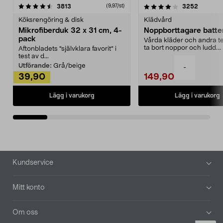
4.0av 5 stjärnor
recensioner
4.5av 5 stjärnor
recensio
3813
3252
(9,97/st)
Köksrengöring & disk
Klädvård
Mikrofiberduk 32 x 31 cm, 4-
Noppborttagare batter
pack
Vårda kläder och andra tex
ta bort noppor och ludd.
Aftonbladets "självklara favorit” i
Noppborttagaren fräs...
test av d...
Utförande:
Grå/beige
-
39,90
149,90
Lägg i varukorg
Lägg i varukorg
Sidfot
Kundservice
Mitt konto
Om oss