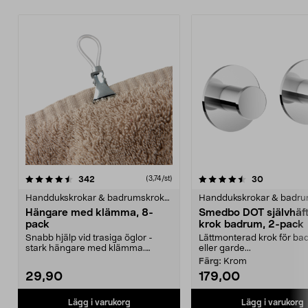
4.5 av 5 stjärnor
recensioner
4.5 av 5 stjärnor
recensione
342
30
(3,74/st)
Handdukskrokar & badrumskrokar
Hängare med klämma, 8-
Smedbo DOT självhäf
pack
krok badrum, 2-pack
Snabb hjälp vid trasiga öglor -
Lättmonterad krok för ba
stark hängare med klämma.
eller garde...
Består av en tålig pla...
Färg:
Krom
29,90
179,00
Lägg i varukorg
Lägg i varukorg