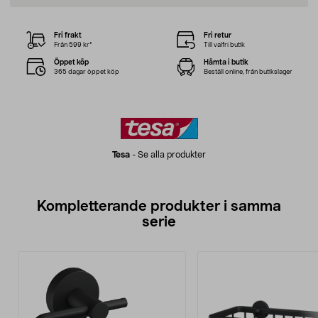
Fri frakt
Fri retur
Från 599 kr*
Till valfri butik
Öppet köp
Hämta i butik
365 dagar öppet köp
Beställ online, från butikslager
Tesa
-
Se alla produkter
Kompletterande produkter i samma
serie