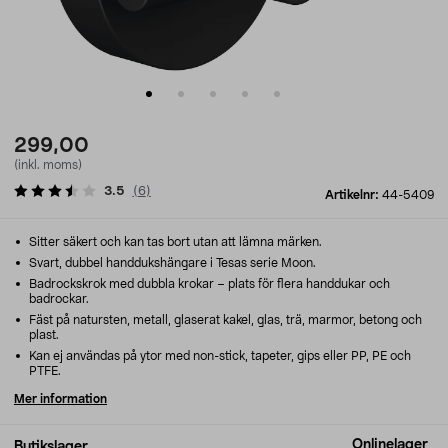
299,00
(inkl. moms)
3.5
(
6
)
Artikelnr:
44-5409
Sitter säkert och kan tas bort utan att lämna märken.
Svart, dubbel handdukshängare i Tesas serie Moon.
Badrockskrok med dubbla krokar – plats för flera handdukar och
badrockar.
Fäst på natursten, metall, glaserat kakel, glas, trä, marmor, betong och
plast.
Kan ej användas på ytor med non-stick, tapeter, gips eller PP, PE och
PTFE.
Mer information
Onlinelager
Butikslager