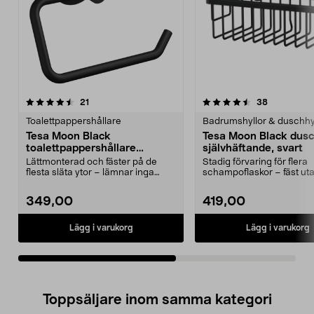
4.5av 5 stjärnor
recensioner
4.0av 5 stjärnor
recensione
21
38
Toalettpappershållare
Badrumshyllor & duschhy
Tesa Moon Black
Tesa Moon Black dusc
toalettpappershållare
självhäftande, svart
självhäftande, svart
Lättmonterad och fäster på de
Stadig förvaring för flera
flesta släta ytor – lämnar inga
schampoflaskor – fäst uta
märken. Svart toal...
borra. Tesa Moon Black...
349,00
419,00
Lägg i varukorg
Lägg i varukorg
Toppsäljare inom samma kategori