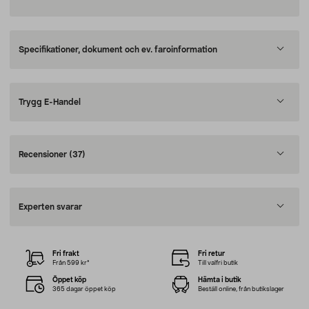
Specifikationer, dokument och ev. faroinformation
Trygg E-Handel
Recensioner
(37)
Experten svarar
Fri frakt
Fri retur
Från 599 kr*
Till valfri butik
Öppet köp
Hämta i butik
365 dagar öppet köp
Beställ online, från butikslager