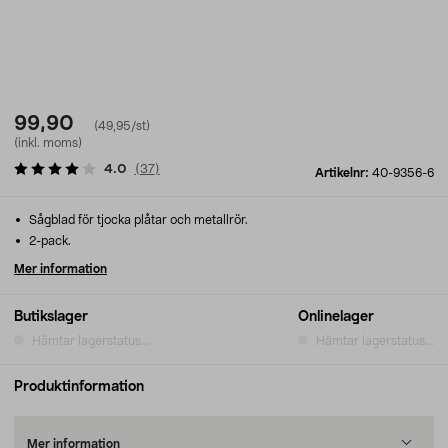
99,90
(49,95/st)
(inkl. moms)
4.0
(
37
)
Artikelnr:
40-9356-6
Sågblad för tjocka plåtar och metallrör.
2-pack.
Mer information
Butikslager
Onlinelager
Hämtar lagerstatus...
Hämtar lagerstatus...
Produktinformation
Mer information