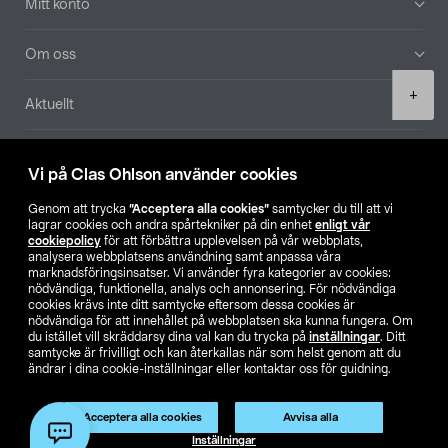
Mitt konto
Om oss
Product
+
Aktuellt
quantity
Våra bolag
Vi på Clas Ohlson använder cookies
Hitta butik
Genom att trycka
”Acceptera alla cookies”
samtycker du till att vi
lagrar cookies och andra spårtekniker på din enhet
enligt vår
cookiepolicy
för att förbättra upplevelsen på vår webbplats,
SE
NO
FI
analysera webbplatsens användning samt anpassa våra
marknadsföringsinsatser. Vi använder fyra kategorier av cookies:
nödvändiga, funktionella, analys och annonsering. För nödvändiga
cookies krävs inte ditt samtycke eftersom dessa cookies är
nödvändiga för att innehållet på webbplatsen ska kunna fungera. Om
du istället vill skräddarsy dina val kan du trycka på
inställningar
. Ditt
samtycke är frivilligt och kan återkallas när som helst genom att du
ändrar i dina cookie-inställningar eller kontaktar oss för guidning.
Köpvillkor
Privacy statement
Klubbvillkor
För företag
Ändra till priser exklusive moms
Acceptera alla cookies
Avvisa alla
Lägg i varukorg
(1)
Inställningar