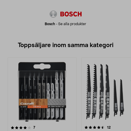
Bosch
-
Se alla produkter
Toppsäljare inom samma kategori
4.5 av 5 stjärnor
recensioner
4.5 av 5 stjärnor
recensioner
7
12