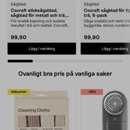
Sågblad
Sågblad
Cocraft sticksågsblad,
Cocraft sågblad för ti
sågblad för metall och trä,
trä, 6-pack
10-pack
För snabb kapning och exakta
Såga snabbt och rent i trä
resultat i trä och metall. Cocraft
byggvirke, skivor, rundsta
sticksågsblad – ...
Cocraft sågblad f...
99,90
99,90
Lägg i varukorg
Lägg i varukorg
Ovanligt bra pris på vanliga saker
Kolla priset
-25%