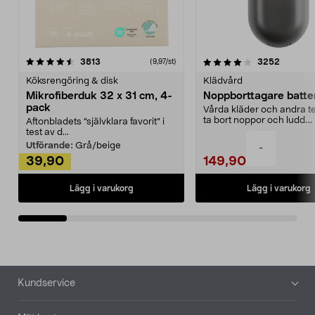
4.0av 5 stjärnor
recensioner
4.5av 5 stjärnor
recensio
3813
3252
(9,97/st)
Köksrengöring & disk
Klädvård
Mikrofiberduk 32 x 31 cm, 4-
Noppborttagare batter
pack
Vårda kläder och andra tex
ta bort noppor och ludd.
Aftonbladets "självklara favorit” i
Noppborttagaren fräs...
test av d...
Utförande:
Grå/beige
-
39,90
149,90
Lägg i varukorg
Lägg i varukorg
Sidfot
Kundservice