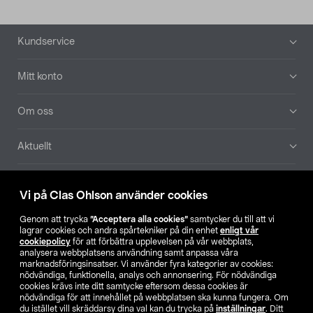
Sidfot
Kundservice
Mitt konto
Om oss
Aktuellt
Våra bolag
Vi på Clas Ohlson använder cookies
Hitta butik
Genom att trycka
”Acceptera alla cookies”
samtycker du till att vi
lagrar cookies och andra spårtekniker på din enhet
enligt vår
cookiepolicy
för att förbättra upplevelsen på vår webbplats,
SE
NO
FI
analysera webbplatsens användning samt anpassa våra
marknadsföringsinsatser. Vi använder fyra kategorier av cookies:
nödvändiga, funktionella, analys och annonsering. För nödvändiga
cookies krävs inte ditt samtycke eftersom dessa cookies är
nödvändiga för att innehållet på webbplatsen ska kunna fungera. Om
du istället vill skräddarsy dina val kan du trycka på
inställningar
. Ditt