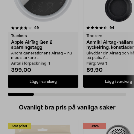
4.5 av 5 stjärnor
recensioner
4.0 av 5 stjärnor
recensione
49
94
Trackers
Trackers
Apple AirTag Gen 2
Anmiki Airtag-hållar
spårningstagg
nyckelring, konstläder
Andra generationens AirTag – nu
Skyddar din AirTag och hå
med starkare ...
på plats. A...
Antal i förpackning:
1
Färg:
Svart
399,00
89,90
Lägg i varukorg
Lägg i varukorg
Ovanligt bra pris på vanliga saker
Kolla priset
-25%