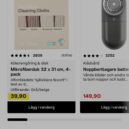
4.0av 5 stjärnor
recensioner
4.5av 5 stjärnor
recensio
3809
3252
(9,97/st)
Köksrengöring & disk
Klädvård
Mikrofiberduk 32 x 31 cm, 4-
Noppborttagare batter
pack
Vårda kläder och andra tex
ta bort noppor och ludd.
Aftonbladets "självklara favorit” i
Noppborttagaren fräs...
test av d...
Utförande:
Grå/beige
39,90
149,90
Lägg i varukorg
Lägg i varukorg