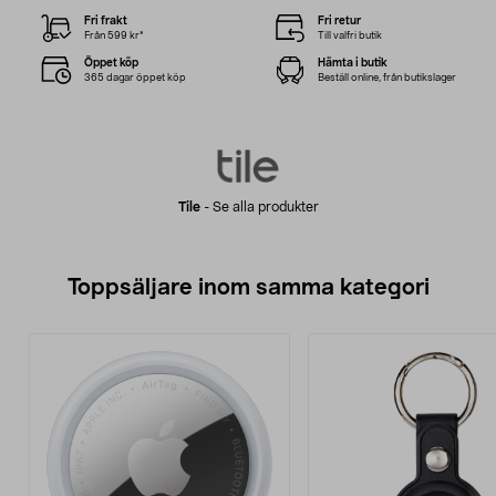
Fri frakt
Fri retur
Från 599 kr*
Till valfri butik
Öppet köp
Hämta i butik
365 dagar öppet köp
Beställ online, från butikslager
Tile
-
Se alla produkter
Toppsäljare inom samma kategori