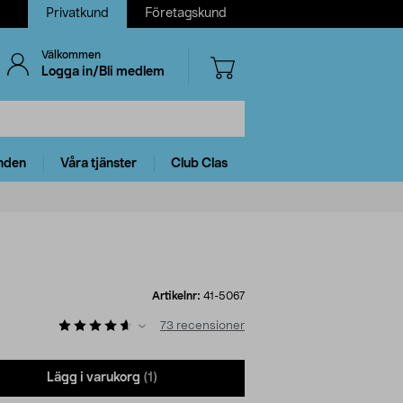
Privatkund
Företagskund
Välkommen
Logga in/Bli medlem
nden
Våra tjänster
Club Clas
Artikelnr:
41-5067
73
recensioner
Lägg i varukorg
(1)