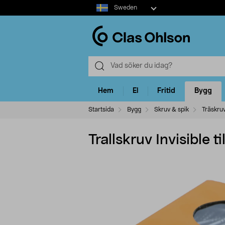
Select
Sweden
market
Hem
El
Fritid
Bygg
Startsida
Bygg
Skruv & spik
Träskru
Trallskruv Invisible 