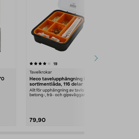
4.5 av 5 stjärnor
recensioner
5.0
19
2
Tavelkrokar
Sortimentsat
70
Heco tavelupphängning i
Heco sorti
sortimentlåda, 116 delar
nylon, 100 
Allt för upphängning av tavlor i
Nylonpluggar 
betong-, trä- och gipsväggar.
säker fastsät
7...
Heco sortimentväs...
sortimentsats 
79,90
79,90