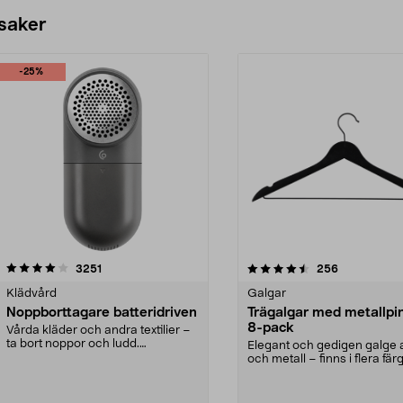
 saker
-25%
4.5av 5 stjärnor
recensioner
4.0av 5 stjärnor
recensioner
3251
256
Klädvård
Galgar
Noppborttagare batteridriven
Trägalgar med metallpi
8-pack
Vårda kläder och andra textilier –
ta bort noppor och ludd.
Elegant och gedigen galge a
Noppborttagaren fräs...
och metall – finns i flera färg
Galge med sv...