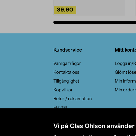
39,90
Lägg i varukorg
Sidfot
Kundservice
Mitt kont
Vanliga frågor
Logga in/R
Kontakta oss
Glömt lös
Tillgänglighet
Min inform
Köpvillkor
Min orderh
Retur / reklamation
Elavfall
Cookie policy
Leveransalternativ
Vi på Clas Ohlson använder