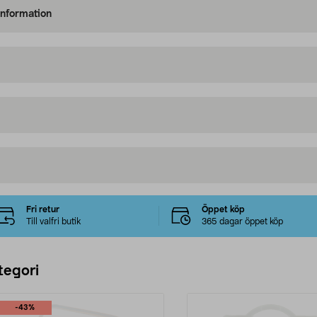
information
Fri retur
Öppet köp
Till valfri butik
365 dagar öppet köp
tegori
-43%