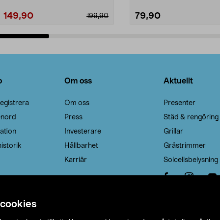
149,90
79,90
199,90
Lägg i varukorg
Lägg i varukorg
o
Om oss
Aktuellt
egistrera
Om oss
Presenter
enord
Press
Städ & rengöring
ation
Investerare
Grillar
istorik
Hållbarhet
Grästrimmer
Karriär
Solcellsbelysning
 cookies