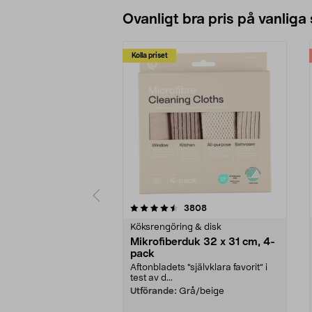
Ovanligt bra pris på vanliga
Kolla priset
5av 5 stjärnor
4.0av 5 stjärnor
recensioner
3808
Köksrengöring & disk
Mikrofiberduk 32 x 31 cm, 4-
pack
Aftonbladets "självklara favorit” i
test av d...
Utförande:
Grå/beige