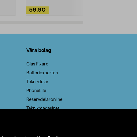
59,90
49,90
Lägg i varukorg
Lägg
Våra bolag
Clas Fixare
Batteriexperten
Teknikdelar
PhoneLife
Reservdelaronline
Teknikmagasinet