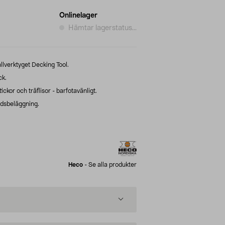
Onlinelager
Hämtar lagerstatus...
rallverktyget Decking Tool.
ck.
tickor och träflisor - barfotavänligt.
ddsbeläggning.
Heco
-
Se alla produkter