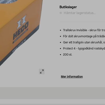
Butikslager
Hämtar lagerstatus...
Trallskruv Invisible - skruv för t
För dolt skruvmontage på trädä
Ger ett trallgolv utan skruvhål, s
Protect 4 - typgodkänd rostsky
200 st.
Mer information