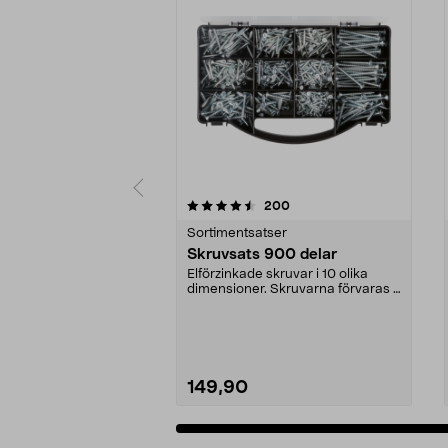
5 av 5 stjärnor
4.5 av 5 stjärnor
recensioner
200
Sortimentsatser
Skruvsats 900 delar
Elförzinkade skruvar i 10 olika
dimensioner. Skruvarna förvaras i
en praktisk sk...
149,90