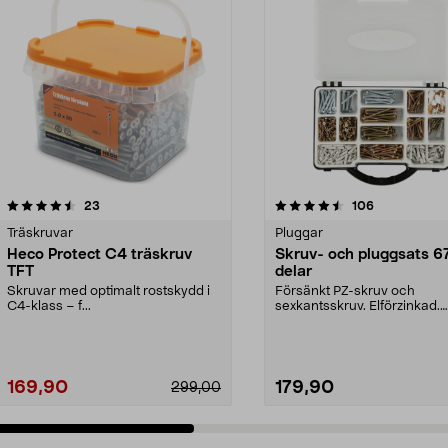
4.5 av 5 stjärnor
recensioner
4.0 av 5 stjärnor
recensioner
23
106
Träskruvar
Pluggar
Heco Protect C4 träskruv
Skruv- och pluggsats 6
TFT
delar
Skruvar med optimalt rostskydd i
Försänkt PZ-skruv och
C4-klass – f...
sexkantsskruv. Elförzinkad.
Plastplugg och täckbrickor. 6
169,90
179,90
299,00