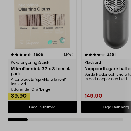
4.0av 5 stjärnor
recensioner
4.5av 5 stjärnor
recensio
3808
3251
(9,97/st)
Köksrengöring & disk
Klädvård
Mikrofiberduk 32 x 31 cm, 4-
Noppborttagare batter
pack
Vårda kläder och andra tex
ta bort noppor och ludd.
Aftonbladets "självklara favorit” i
Noppborttagaren fräs...
test av d...
Utförande:
Grå/beige
39,90
149,90
Lägg i varukorg
Lägg i varukorg