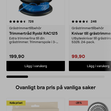
4.5 av 5 stjärnor
recensioner
4.5 av 5 stjärnor
recension
726
246
Grästrimmertillbehör
Grästrimmertillbehör
Trimmertråd Ryobi RAC125
Knivar till grästrimme
Extra trimmerlina till din
Utbytesknivar till grästri
grästrimmer. Trimmerspole i 3-
5326. 24-pack.
pack. Passar till alla ...
199,90
99,90
Lägg i varukorg
Lägg i varukorg
Ovanligt bra pris på vanliga saker
Kolla priset
-25%