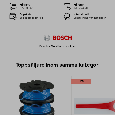
Fri frakt
Fri retur
Från 599 kr*
Till valfri butik
Öppet köp
Hämta i butik
365 dagar öppet köp
Beställ online, från butikslager
Bosch
-
Se alla produkter
Toppsäljare inom samma kategori
-17%