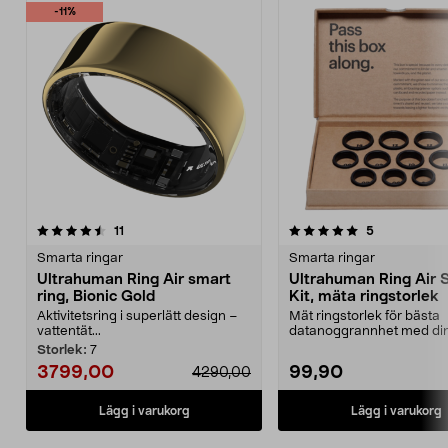
-11%
5.0 av 5 stjärnor
recensioner
3.5 av 5 stjärnor
recensioner
11
5
Smarta ringar
Smarta ringar
Ultrahuman Ring Air smart
Ultrahuman Ring Air S
ring, Bionic Gold
Kit, mäta ringstorlek
Aktivitetsring i superlätt design –
Mät ringstorlek för bästa
vattentät...
datanoggrannhet med di
Ultrahuman smartring. Ul
Storlek:
7
3799,00
99,90
4290,00
Lägg i varukorg
Lägg i varukorg