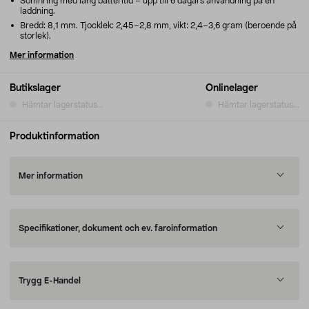
Sömnring med lång batteritid – upp till 6 dagars användning på en
laddning.
Bredd: 8,1 mm. Tjocklek: 2,45–2,8 mm, vikt: 2,4–3,6 gram (beroende på
storlek).
Mer information
Butikslager
Onlinelager
Hämtar lagerstatus...
Hämtar lagerstatus...
Produktinformation
Mer information
Specifikationer, dokument och ev. faroinformation
Trygg E-Handel