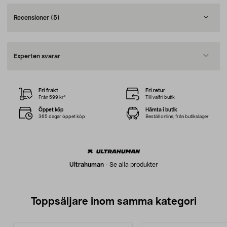
Recensioner
(5)
Experten svarar
Fri frakt
Fri retur
Från 599 kr*
Till valfri butik
Öppet köp
Hämta i butik
365 dagar öppet köp
Beställ online, från butikslager
Ultrahuman
-
Se alla produkter
Toppsäljare inom samma kategori