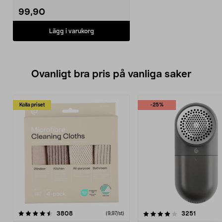
99,90
Lägg i varukorg
Ovanligt bra pris på vanliga saker
Kolla priset
-25%
4.0av 5 stjärnor
recensioner
4.5av 5 stjärnor
recensio
3808
3251
(9,97/st)