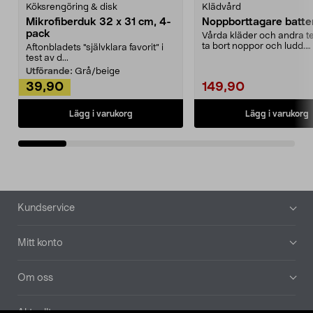
Köksrengöring & disk
Klädvård
Mikrofiberduk 32 x 31 cm, 4-
Noppborttagare batter
pack
Vårda kläder och andra tex
ta bort noppor och ludd.
Aftonbladets "självklara favorit” i
Noppborttagaren fräs...
test av d...
Utförande:
Grå/beige
39,90
149,90
Lägg i varukorg
Lägg i varukorg
Sidfot
Kundservice
Mitt konto
Om oss
Aktuellt