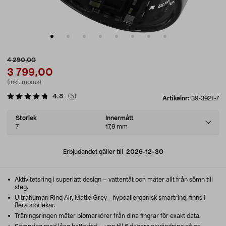
4 290,00
3 799,00
(inkl. moms)
4.8
(
5
)
Artikelnr:
39-3921-7
Select
Storlek
Innermått
variant
7
17,9 mm
Erbjudandet gäller till
2026-12-30
Aktivitetsring i superlätt design – vattentät och mäter allt från sömn till
steg.
Ultrahuman Ring Air, Matte Grey– hypoallergenisk smartring, finns i
flera storlekar.
Träningsringen mäter biomarkörer från dina fingrar för exakt data.