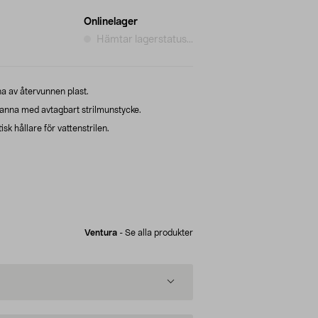
Onlinelager
Hämtar lagerstatus...
a av återvunnen plast.
kanna med avtagbart strilmunstycke.
k hållare för vattenstrilen.
Ventura
-
Se alla produkter