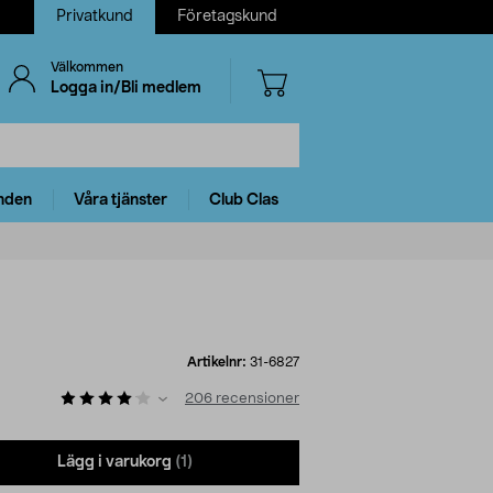
Privatkund
Företagskund
Välkommen
Logga in/Bli medlem
nden
Våra tjänster
Club Clas
Artikelnr:
31-6827
206
recensioner
Lägg i varukorg
(1)