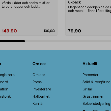
8-pack
Vårda kläder och andra textilier –
ta bort noppor och ludd.
Elegant och gedigen galge a
Noppborttagaren fräs...
och metall – finns i flera färg
Galge med sv...
149,90
79,90
199,90
Lägg i varukorg
Lägg i varukorg
o
Om oss
Aktuellt
egistrera
Om oss
Presenter
enord
Press
Städ & rengöring
ation
Investerare
Grillar
istorik
Hållbarhet
Grästrimmer
Karriär
Solcellsbelysning