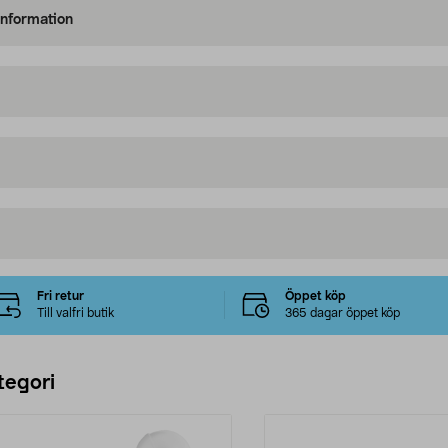
information
Fri retur
Öppet köp
Till valfri butik
365 dagar öppet köp
tegori