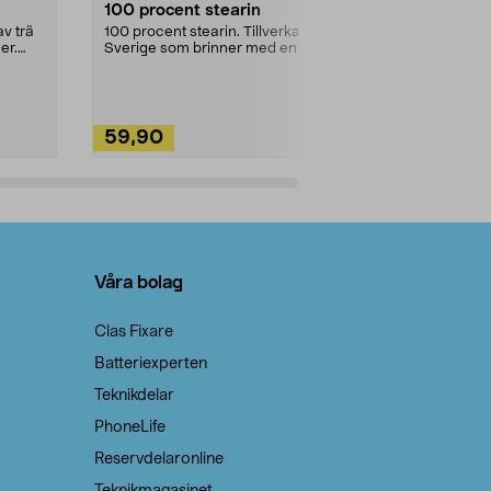
100 procent stearin
Ett allsidigt 
städning och 
v trä
100 procent stearin. Tillverkade i
ute. Städa med
er.
Sverige som brinner med en
vacker och sotfri ...
59,90
49,90
Lägg i varukorg
Lägg
Våra bolag
Clas Fixare
Batteriexperten
Teknikdelar
PhoneLife
Reservdelaronline
Teknikmagasinet