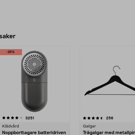
 saker
-25%
4.5av 5 stjärnor
recensioner
4.0av 5 stjärnor
recensioner
3251
256
Klädvård
Galgar
Noppborttagare batteridriven
Trägalgar med metallpi