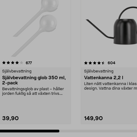
4.5 av 5 stjärnor
recensioner
4.0 av 5 stjärnor
recensioner
677
604
Självbevattning
Självbevattning
Självbevattning glob 350 ml,
Vattenkanna 2,2 l
2-pack
Liten nätt vattenkanna i klas
design. Vattna dina växter 
Bevattningsglob av plast – håller
precision.
jorden fuktig så att växten trivs.
Självbevatt...
39,90
149,90