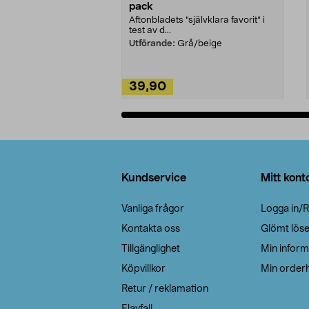
pack
Aftonbladets "självklara favorit” i
test av d...
Utförande:
Grå/beige
39,90
Lägg i varukorg
Sidfot
Kundservice
Mitt kont
Vanliga frågor
Logga in/R
Kontakta oss
Glömt lös
Tillgänglighet
Min inform
Köpvillkor
Min orderh
Retur / reklamation
Elavfall