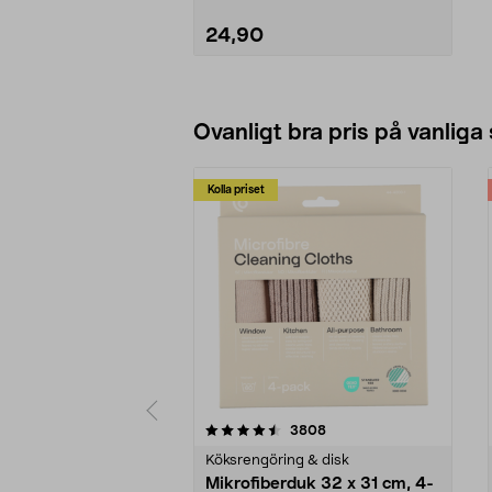
24,90
Lägg i varukorg
Ovanligt bra pris på vanliga
Kolla priset
5av 5 stjärnor
4.0av 5 stjärnor
recensioner
3808
Köksrengöring & disk
Mikrofiberduk 32 x 31 cm, 4-