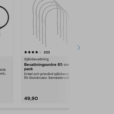
4.5 av 5 stjärnor
recensioner
3.0
233
3
Självbevattning
Krukor & blo
Bevattningssnöre 85 cm, 5-
Tomatkruka
pack
självvattn
sisk
med
Enkel och prisvärd självbevattning
Förenklar skö
för blomkrukor. Semestervattnare
grönsaksplan
som håller j...
spaljé – ger sta
49,90
179,90