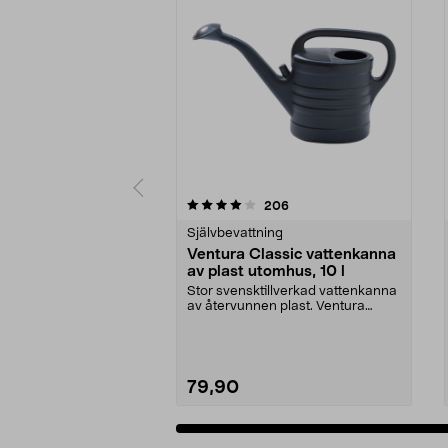
0 av 5 stjärnor
4.0 av 5 stjärnor
recensioner
206
Självbevattning
Ventura Classic vattenkanna
av plast utomhus, 10 l
Stor svensktillverkad vattenkanna
av återvunnen plast. Ventura
Classic, svart – ...
79,90