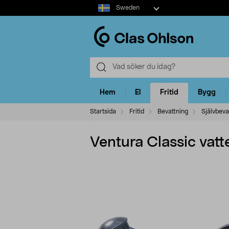
Select
Sweden
market
Hem
El
Fritid
Bygg
Startsida
Fritid
Bevattning
Självbeva
Ventura Classic vatt