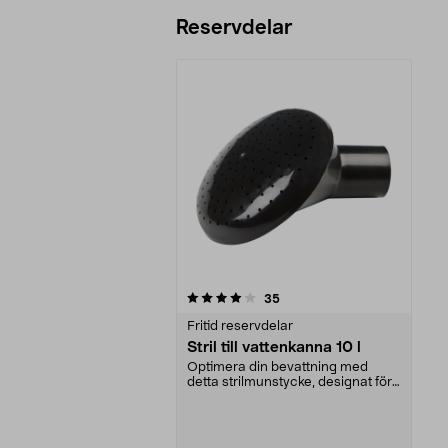
Reservdelar
0av 5 stjärnor
recensioner
35
Fritid reservdelar
Stril till vattenkanna 10 l
Optimera din bevattning med
detta strilmunstycke, designat för
en 10-liters vatt...