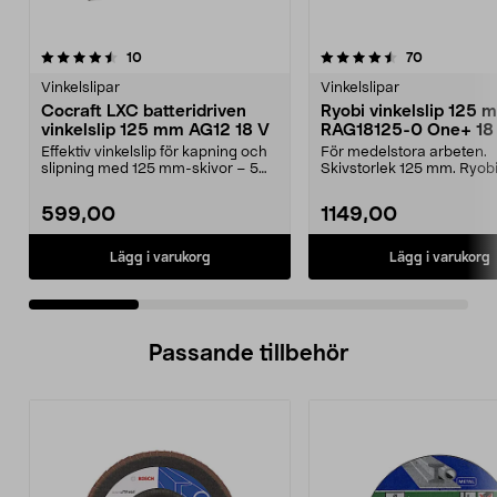
4.5 av 5 stjärnor
recensioner
4.0 av 5 stjärnor
recensioner
10
70
Vinkelslipar
Vinkelslipar
Cocraft LXC batteridriven
Ryobi vinkelslip 125 
vinkelslip 125 mm AG12 18 V
RAG18125-0 One+ 18 
batteridriven
Effektiv vinkelslip för kapning och
För medelstora arbeten.
slipning med 125 mm-skivor – 5
Skivstorlek 125 mm. Ryob
års garanti. ...
RAG18125-0 – prisvärd vink
599,00
1149,00
Lägg i varukorg
Lägg i varukorg
Passande tillbehör