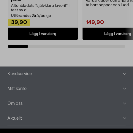
Vårda kläder och andra tex
ta bort noppor och ludd.
Aftonbladets "självklara favorit” i
Noppborttagaren fräs...
test av d...
Utförande:
Grå/beige
39,90
149,90
Lägg i varukorg
Lägg i varukorg
Sidfot
Kundservice
Mitt konto
Om oss
Aktuellt