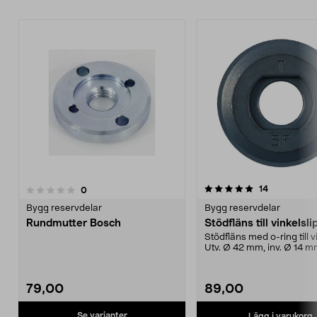
5.0av 5 stjärnor
recensioner
14
recensioner
0
Bygg reservdelar
Bygg reservdelar
Rundmutter Bosch
Stödfläns till vinkelsl
Stödfläns med o-ring till vi
Utv. Ø 42 mm, inv. Ø 14 m
79,00
89,00
Se varianter
Lägg i varukorg