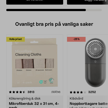
Ovanligt bra pris på vanliga saker
Kolla priset
-25%
4.0av 5 stjärnor
recensioner
4.5av 5 stjärnor
recensio
3813
3252
(9,97/st)
Köksrengöring & disk
Klädvård
Mikrofiberduk 32 x 31 cm, 4-
Noppborttagare batter
pack