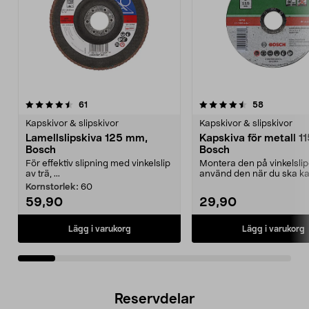
4.5av 5 stjärnor
recensioner
4.5av 5 stjärnor
recensione
61
58
Kapskivor & slipskivor
Kapskivor & slipskivor
Lamellslipskiva 125 mm,
Kapskiva för metall 1
Bosch
Bosch
För effektiv slipning med vinkelslip
Montera den på vinkelsli
av trä, ...
använd den när du ska ka
metall. Passar vink...
Kornstorlek:
60
59,90
29,90
Lägg i varukorg
Lägg i varukorg
Reservdelar