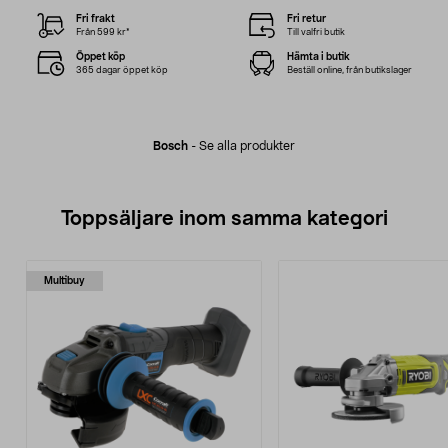
Fri frakt
Fri retur
Från 599 kr*
Till valfri butik
Öppet köp
Hämta i butik
365 dagar öppet köp
Beställ online, från butikslager
Bosch
-
Se alla produkter
Toppsäljare inom samma kategori
Multibuy