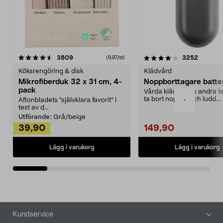
4.0av 5 stjärnor
recensioner
4.5av 5 stjärnor
recensio
3809
3252
(9,97/st)
Köksrengöring & disk
Klädvård
Mikrofiberduk 32 x 31 cm, 4-
Noppborttagare batter
pack
Vårda kläder och andra tex
ta bort noppor och ludd.
-
Aftonbladets "självklara favorit” i
Noppborttagaren fräs...
test av d...
Utförande:
Grå/beige
39,90
149,90
Lägg i varukorg
Lägg i varukorg
Sidfot
Kundservice