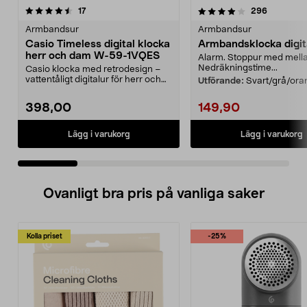
4.0 av 5 stjärnor
recensioner
4.0 av 5 stjärnor
recension
17
296
Armbandsur
Armbandsur
Casio Timeless digital klocka
Armbandsklocka digit
herr och dam W-59-1VQES
Alarm. Stoppur med mella
Nedräkningstime...
Casio klocka med retrodesign –
vattentåligt digitalur för herr och
Utförande:
Svart/grå/ora
dam. Lätt arm...
398,00
149,90
Lägg i varukorg
Lägg i varukorg
Ovanligt bra pris på vanliga saker
Kolla priset
-25%