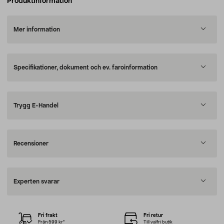
Produktinformation
Mer information
Specifikationer, dokument och ev. faroinformation
Trygg E-Handel
Recensioner
Experten svarar
Fri frakt
Fri retur
Från 599 kr*
Till valfri butik