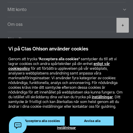
Mitt konto
Product
Om oss
+
quantity
Aktuellt
Vi på Clas Ohlson använder cookies
Våra bolag
Genom att trycka
”Acceptera alla cookies”
samtycker du till att vi
lagrar cookies och andra spårtekniker på din enhet
enligt vår
Hitta butik
cookiepolicy
för att förbättra upplevelsen på vår webbplats,
analysera webbplatsens användning samt anpassa våra
marknadsföringsinsatser. Vi använder fyra kategorier av cookies:
nödvändiga, funktionella, analys och annonsering. För nödvändiga
SE
NO
FI
cookies krävs inte ditt samtycke eftersom dessa cookies är
nödvändiga för att innehållet på webbplatsen ska kunna fungera. Om
du istället vill skräddarsy dina val kan du trycka på
inställningar
. Ditt
samtycke är frivilligt och kan återkallas när som helst genom att du
ändrar i dina cookie-inställningar eller kontaktar oss för guidning.
Acceptera alla cookies
Avvisa alla
Köpvillkor
Privacy statement
Klubbvillkor
För företag
Lägg i varukorg
(1)
Inställningar
Ändra till priser exklusive moms