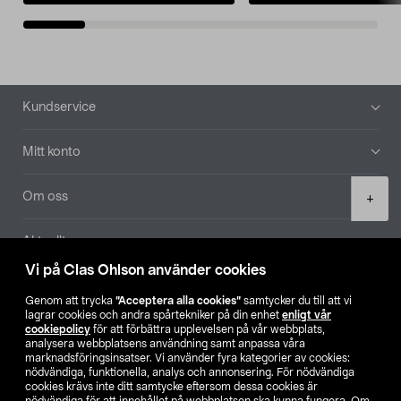
Sidfot
Kundservice
Mitt konto
Product
Om oss
+
quantity
Aktuellt
Vi på Clas Ohlson använder cookies
Våra bolag
Genom att trycka
”Acceptera alla cookies”
samtycker du till att vi
lagrar cookies och andra spårtekniker på din enhet
enligt vår
Hitta butik
cookiepolicy
för att förbättra upplevelsen på vår webbplats,
analysera webbplatsens användning samt anpassa våra
marknadsföringsinsatser. Vi använder fyra kategorier av cookies:
nödvändiga, funktionella, analys och annonsering. För nödvändiga
SE
NO
FI
cookies krävs inte ditt samtycke eftersom dessa cookies är