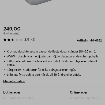
249,00
(inkl. moms)
2.5
(
2
)
Artikelnr:
44-6992
Kromad duschkorg som passar de flesta duschstänger (18–25 mm).
WatWin duschhylla med justerbar höjd – platssparande schampohylla.
Lättmonterad duschhylla – extra smidigt för dig som hyr eller inte vill
borra.
Färg: Krom. 4 adaptrar för olika stångstorlekar ingår.
Enkel att flytta och ta bort när du vill förändra eller städa.
Mer information
Butikslager
Onlinelager
Hämtar lagerstatus...
Hämtar lagerstatus...