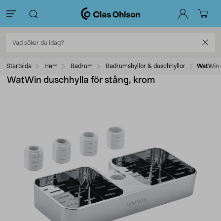
Startsida
Hem
Badrum
Badrumshyllor & duschhyllor
WatWin d
WatWin duschhylla för stång, krom