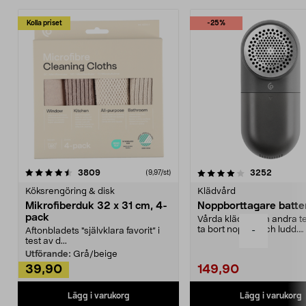
Kolla priset
-25%
4.0av 5 stjärnor
recensioner
4.5av 5 stjärnor
recensio
3809
3252
(9,97/st)
Köksrengöring & disk
Klädvård
Mikrofiberduk 32 x 31 cm, 4-
Noppborttagare batter
pack
Vårda kläder och andra tex
ta bort noppor och ludd.
-
Aftonbladets "självklara favorit” i
Noppborttagaren fräs...
test av d...
Utförande:
Grå/beige
39,90
149,90
Lägg i varukorg
Lägg i varukorg