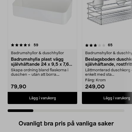
3.5 av 5 stjärnor
recensioner
4.0 av 5 stjärnor
recensione
59
65
Badrumshyllor & duschhyllor
Badrumshyllor & duschhy
Badrumshylla plast vägg
Beslagsboden duschk
självhäftande 24 x 9,5 x 7,6
självhäftande, rostfrit
cm, vit
Skapa ordning bland flaskorna i
Lättmonterad duschkorg –
duschen – utan att borra.
enkelt med sta...
Badrumshylla med själv...
Färg:
Krom
79,90
249,00
Lägg i varukorg
Lägg i varukorg
Ovanligt bra pris på vanliga saker