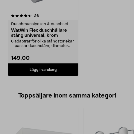
recensioner
26
Duschmunstycken & duschset
WatWin Flex duschhållare
stång universal, krom
6 adaptrar för olika stångstorlekar
– passar duschstång diameter
18–25 mm. WatWi...
149,00
Lägg i varukorg
Toppsäljare inom samma kategori