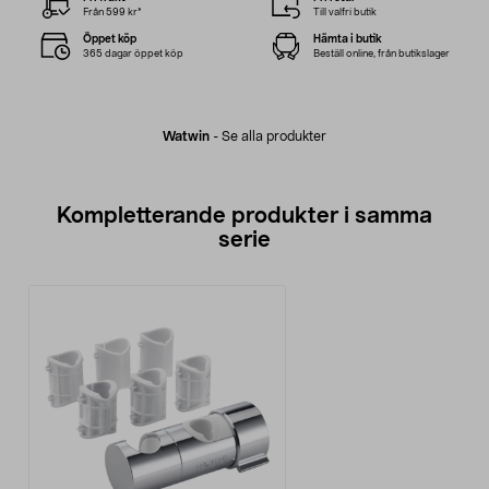
Från 599 kr*
Till valfri butik
Öppet köp
Hämta i butik
365 dagar öppet köp
Beställ online, från butikslager
Watwin
-
Se alla produkter
Kompletterande produkter i samma
serie