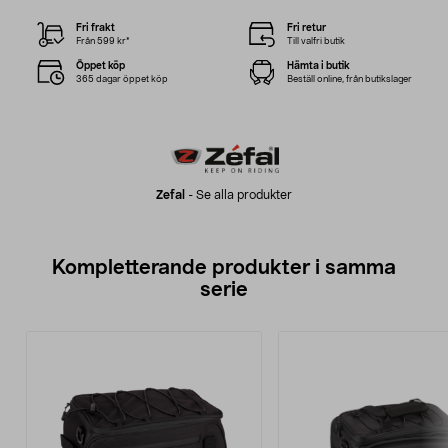
Fri frakt
Fri retur
Från 599 kr*
Till valfri butik
Öppet köp
Hämta i butik
365 dagar öppet köp
Beställ online, från butikslager
Zefal
-
Se alla produkter
Kompletterande produkter i samma
serie