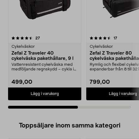
4.5av 5 stjärnor
recensioner
4.0av 5 stjärnor
recensioner
27
17
Cykelväskor
Cykelväskor
Zefal Z Traveler 40
Zefal Z Traveler 80
cykelväska pakethållare, 9 l
cykelväska pakethålla
expanderbar
Vattenresistent cykelväska med
Rymlig och flexibel cykel
medföljande regnskydd – cykla i
expanderbar från 8 till 32 
alla väder. Zefal...
regnskydd...
499,00
799,00
Lägg i varukorg
Lägg i varukorg
Toppsäljare inom samma kategori