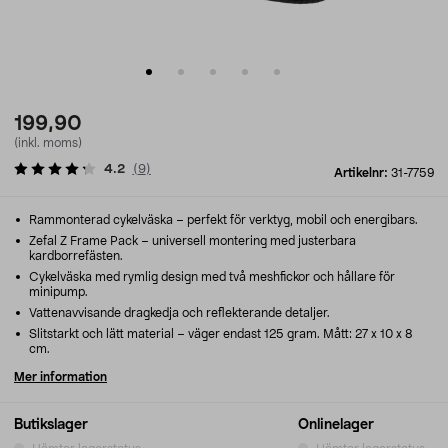
199,90
(inkl. moms)
4.2
(
9
)
Artikelnr:
31-7759
Rammonterad cykelväska – perfekt för verktyg, mobil och energibars.
Zefal Z Frame Pack – universell montering med justerbara
kardborrefästen.
Cykelväska med rymlig design med två meshfickor och hållare för
minipump.
Vattenavvisande dragkedja och reflekterande detaljer.
Slitstarkt och lätt material – väger endast 125 gram. Mått: 27 x 10 x 8
cm.
Mer information
Butikslager
Onlinelager