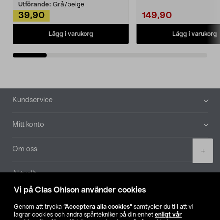
Utförande:
Grå/beige
39,90
149,90
Lägg i varukorg
Lägg i varukorg
Sidfot
Kundservice
Mitt konto
Product
Om oss
+
quantity
Aktuellt
Vi på Clas Ohlson använder cookies
Våra bolag
Genom att trycka
”Acceptera alla cookies”
samtycker du till att vi
lagrar cookies och andra spårtekniker på din enhet
enligt vår