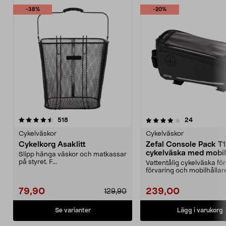
-38%
-20%
4.0 av 5 stjärnor
recensioner
4.5 av 5 stjärnor
recensione
518
24
Cykelväskor
Cykelväskor
Cykelkorg Asaklitt
Zefal Console Pack T1
cykelväska med mobil
Slipp hänga väskor och matkassar
på styret. F...
Vattentålig cykelväska fö
förvaring och mobilhållare 
Zefal Conso...
79,90
239,00
129,90
Se varianter
Lägg i varukorg