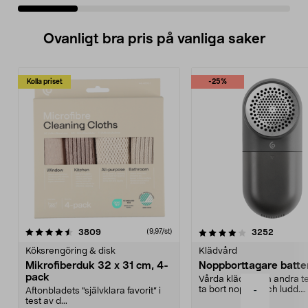
Ovanligt bra pris på vanliga saker
Kolla priset
-25%
4.0av 5 stjärnor
recensioner
4.5av 5 stjärnor
recensio
3809
3252
(9,97/st)
Köksrengöring & disk
Klädvård
Mikrofiberduk 32 x 31 cm, 4-
Noppborttagare batter
pack
Vårda kläder och andra tex
ta bort noppor och ludd.
-
Aftonbladets "självklara favorit” i
Noppborttagaren fräs...
test av d...