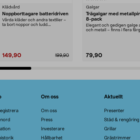
Klädvård
Galgar
Noppborttagare batteridriven
Trägalgar med metallpi
8-pack
Vårda kläder och andra textilier –
ta bort noppor och ludd.
Elegant och gedigen galge a
Noppborttagaren fräs...
och metall – finns i flera färg
Galge med sv...
149,90
79,90
199,90
Lägg i varukorg
Lägg i varukorg
o
Om oss
Aktuellt
egistrera
Om oss
Presenter
enord
Press
Städ & rengöring
ation
Investerare
Grillar
istorik
Hållbarhet
Grästrimmer