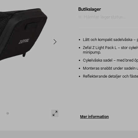
Butikslager
Hämtar lagerstatus...
Lätt och kompakt sadelväska – p
Zefal Z Light Pack L – stor cyke
minipump.
Cykelväska sadel – med bred öppn
Monteras snabbt under sadeln u
Reflekterande detaljer och fäste 
Mer information