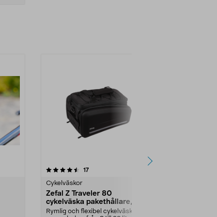
4.0 av 5 stjärnor
recensioner
4.5
17
9
Cykelväskor
Cykelväskor
Zefal Z Traveler 80
Zefal Z Fra
cykelväska pakethållare,
cykelväska r
expanderbar
Rymlig och flexibel cykelväska –
Rammonterad