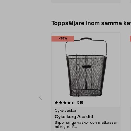
Lägg i varukorg
Toppsäljare inom samma ka
-38%
5 av 5 stjärnor
4.0 av 5 stjärnor
recensioner
518
Cykelväskor
Cykelkorg Asaklitt
Slipp hänga väskor och matkassar
på styret. F...