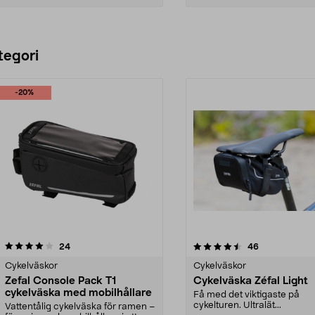
Lägg i varukorg
Lägg i varukorg
tegori
-20%
4.5 av 5 stjärnor
recensioner
4.5 av 5 stjärnor
recensioner
24
46
Cykelväskor
Cykelväskor
Zefal Console Pack T1
Cykelväska Zéfal Light
cykelväska med mobilhållare
Få med det viktigaste på
cykelturen. Ultralät...
Vattentålig cykelväska för ramen –