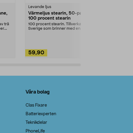
Levande ljus
Rengöringsm
nne,
Värmeljus stearin, 50-pack,
Bikarbonat
100 procent stearin
Ett allsidigt 
städning och 
v trä
100 procent stearin. Tillverkade i
ute. Städa med
er.
Sverige som brinner med en
vacker och sotfri ...
59,90
49,90
Lägg i varukorg
Lägg
Våra bolag
Clas Fixare
Batteriexperten
Teknikdelar
PhoneLife