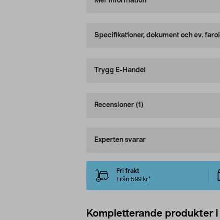
Mer information
Specifikationer, dokument och ev. faro
Trygg E-Handel
Recensioner
(1)
Experten svarar
Fri frakt
Från 599 kr*
Kompletterande produkter i