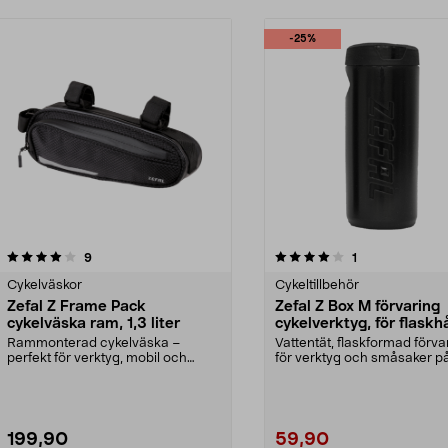
-25%
4.0av 5 stjärnor
recensioner
recensioner
9
1
Cykelväskor
Cykeltillbehör
Zefal Z Frame Pack
Zefal Z Box M förvaring
cykelväska ram, 1,3 liter
cykelverktyg, för flaskhå
0,6 l
Rammonterad cykelväska –
Vattentät, flaskformad förva
perfekt för verktyg, mobil och
för verktyg och småsaker p
energibars. Zefal Z Fram...
cykelturen. Zefal Z...
199,90
59,90