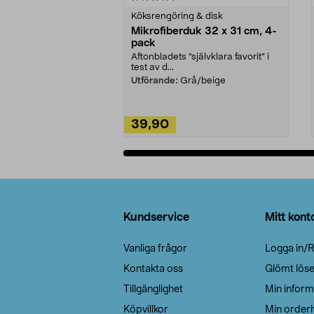
Köksrengöring & disk
Mikrofiberduk 32 x 31 cm, 4-
pack
Aftonbladets "självklara favorit” i
test av d...
Utförande:
Grå/beige
39,90
Lägg i varukorg
Sidfot
Kundservice
Mitt kont
Vanliga frågor
Logga in/R
Kontakta oss
Glömt lös
Tillgänglighet
Min inform
Köpvillkor
Min orderh