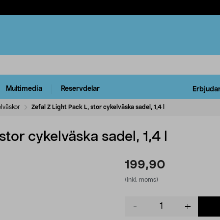
Multimedia
Reservdelar
Erbjuda
lväskor
Zefal Z Light Pack L, stor cykelväska sadel, 1,4 l
stor cykelväska sadel, 1,4 l
199,90
(inkl. moms)
Product
quantity