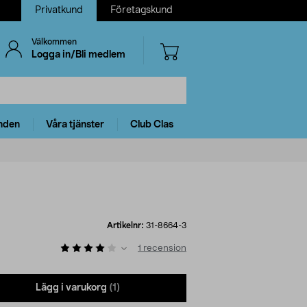
Privatkund
Företagskund
Välkommen
Logga in/Bli medlem
nden
Våra tjänster
Club Clas
Artikelnr:
31-8664-3
1
recension
Lägg i varukorg
(1)