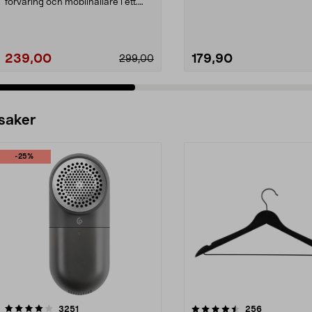
förvaring och mobilhållare i ett.
Zefal Conso...
239,00
179,90
299,00
 saker
-25%
4.5av 5 stjärnor
recensioner
4.0av 5 stjärnor
recensioner
3251
256