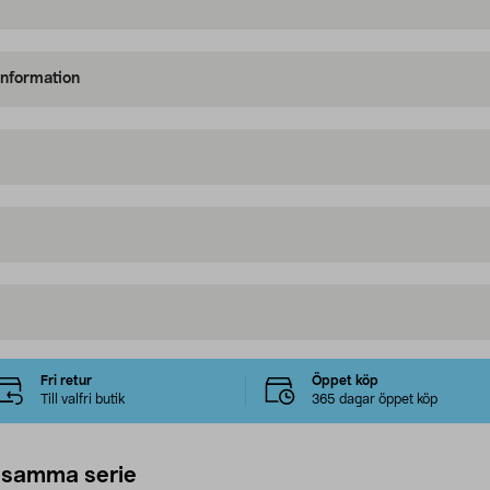
information
Fri retur
Öppet köp
Till valfri butik
365 dagar öppet köp
 samma serie