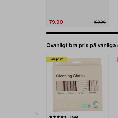
79,90
129,90
Ovanligt bra pris på vanliga
Kolla priset
5av 5 stjärnor
4.0av 5 stjärnor
recensioner
3808