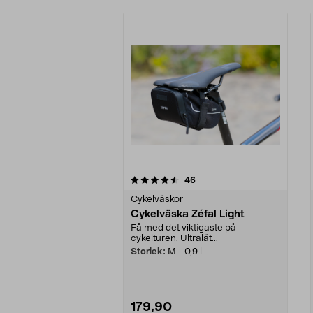
5av 5 stjärnor
4.0av 5 stjärnor
recensioner
46
Cykelväskor
Cykelväska Zéfal Light
Få med det viktigaste på
cykelturen. Ultralät...
Storlek:
M - 0,9 l
179,90