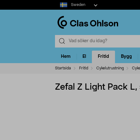
Select
Sweden
market
Hem
El
Fritid
Bygg
Startsida
Fritid
Cykelutrustning
Cyke
Zefal Z Light Pack L, 