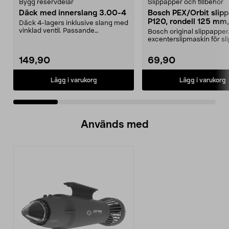
Bygg reservdelar
Slippapper och tillbehör
Däck med innerslang 3.00-4
Bosch PEX/Orbit slip
P120, rondell 125 mm,
Däck 4-lagers inklusive slang med
pack
vinklad ventil. Passande
Bosch original slippapper. 
luftgummihjul i dimen...
excenterslipmaskin för sl
trä, färg och...
149,90
69,90
Lägg i varukorg
Lägg i varukorg
Används med