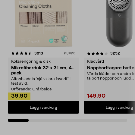
4.0av 5 stjärnor
recensioner
4.5av 5 stjärnor
recensio
3813
3252
(9,97/st)
Köksrengöring & disk
Klädvård
Mikrofiberduk 32 x 31 cm, 4-
Noppborttagare batter
pack
Vårda kläder och andra tex
ta bort noppor och ludd.
Aftonbladets "självklara favorit” i
Noppborttagaren fräs...
test av d...
Utförande:
Grå/beige
39,90
149,90
Lägg i varukorg
Lägg i varukorg