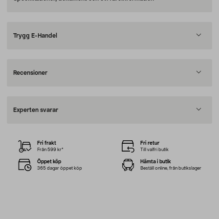
Trygg E-Handel
Recensioner
Experten svarar
Fri frakt
Fri retur
Från 599 kr*
Till valfri butik
Öppet köp
Hämta i butik
365 dagar öppet köp
Beställ online, från butikslager