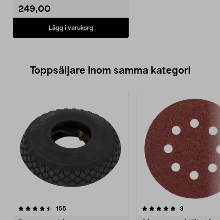
249,00
Lägg i varukorg
Toppsäljare inom samma kategori
5.0 av 5 stjärnor
recensioner
4.0 av 5 stjärnor
recensioner
155
3