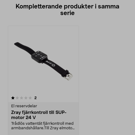
Kompletterande produkter i samma
serie
recensioner
2
El reservdelar
Zray fjärrkontroll till SUP-
motor 24 V
Trådlös vattentät fjärrkontroll med
armbandshållare.Till Zray elmotor
24 V för S...