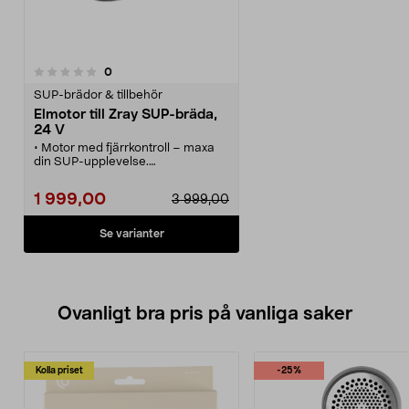
recensioner
0
SUP-brädor & tillbehör
Elmotor till Zray SUP-bräda,
24 V
• Motor med fjärrkontroll – maxa
din SUP-upplevelse.
• Laddningsbar elmotor för Zray
Stand Up Paddle Board, drifttid
1 999,00
3 999,00
cirka 35 minuter full effekt.
• Vattentät fjärrkontroll för
handleden – visar hastighet och
Se varianter
batterinivå, laddas via USB.
• Trådlös överföring via Bluetooth.
• Kompatibel med SUP-brädor
från Zray, kan driva din SUP framåt
eller bakåt.
Ovanligt bra pris på vanliga saker
Kolla priset
-25%