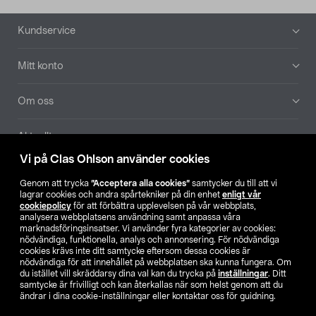
Sidfot
Kundservice
Mitt konto
Om oss
Aktuellt
Vi på Clas Ohlson använder cookies
Våra bolag
Genom att trycka
”Acceptera alla cookies”
samtycker du till att vi
lagrar cookies och andra spårtekniker på din enhet
enligt vår
Hitta butik
cookiepolicy
för att förbättra upplevelsen på vår webbplats,
analysera webbplatsens användning samt anpassa våra
marknadsföringsinsatser. Vi använder fyra kategorier av cookies:
nödvändiga, funktionella, analys och annonsering. För nödvändiga
SE
NO
FI
cookies krävs inte ditt samtycke eftersom dessa cookies är
nödvändiga för att innehållet på webbplatsen ska kunna fungera. Om
du istället vill skräddarsy dina val kan du trycka på
inställningar
. Ditt
samtycke är frivilligt och kan återkallas när som helst genom att du
ändrar i dina cookie-inställningar eller kontaktar oss för guidning.