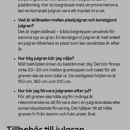
julstämning. Har du begränsat med utrymme hemma
kan en kompakt julgran vara ett mycket bra val.
Vad är skillnaden mellan plastjulgran och konstgjord
julgran?
Det är ingen skillnad – båda begreppen används för
samma typ av gran. En konstgjord julgran är helt enkelt
en julgran tillverkad av plast som kan användas år efter
år.
Hur hög julgran bör jag välja?
Mät takhöjden innan du bestämmer dig. Det bör finnas
cirka 20–30 cm mellan grantoppen och taket för att
granen ska se som bäst ut. De vanligaste höjderna är
150 cm, 180 cm och 210 cm.
Hur bör jag förvara julgranen efter jul?
För att granen ska hålla sig fin i många år
rekommenderas att förvara den i en julgransväska eller
annan skyddande förvaring. Det hjälper till att hålla
granen fri från damm och fukt under året.
Tillbehör till julgran