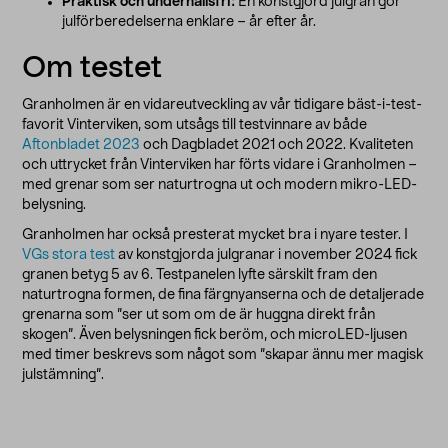
Praktisk och underhållsfri:
En konstgjord julgran gör
julförberedelserna enklare – år efter år.
Om testet
Granholmen är en vidareutveckling av vår tidigare bäst-i-test-
favorit Vinterviken, som utsågs till testvinnare av både
Aftonbladet 2023
och Dagbladet 2021 och 2022. Kvaliteten
och uttrycket från Vinterviken har förts vidare i Granholmen –
med grenar som ser naturtrogna ut och modern mikro-LED-
belysning.
Granholmen har också presterat mycket bra i nyare tester. I
VGs stora test
av konstgjorda julgranar i november 2024 fick
granen betyg 5 av 6. Testpanelen lyfte särskilt fram den
naturtrogna formen, de fina färgnyanserna och de detaljerade
grenarna som ”ser ut som om de är huggna direkt från
skogen”. Även belysningen fick beröm, och microLED-ljusen
med timer beskrevs som något som ”skapar ännu mer magisk
julstämning”.