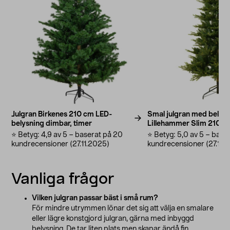
Julgran Birkenes 210 cm LED-
Smal julgran med belys
belysning dimbar, timer
Lillehammer Slim 210 c
⭐️ Betyg: 4,9 av 5 – baserat på 20
⭐️ Betyg: 5,0 av 5 – base
kundrecensioner (27.11.2025)
kundrecensioner (27.11.
Vanliga frågor
Vilken julgran passar bäst i små rum?
För mindre utrymmen lönar det sig att välja en smalare
eller lägre konstgjord julgran, gärna med inbyggd
belysning. De tar liten plats men skapar ändå fin