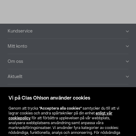
Sidfot
Kundservice
Mitt konto
Om oss
Aktuellt
Våra bolag
Vi på Clas Ohlson använder cookies
Hitta butik
Genom att trycka
”Acceptera alla cookies”
samtycker du till att vi
lagrar cookies och andra spårtekniker på din enhet
enligt vår
cookiepolicy
för att förbättra upplevelsen på vår webbplats,
SE
NO
FI
analysera webbplatsens användning samt anpassa våra
marknadsföringsinsatser. Vi använder fyra kategorier av cookies:
nödvändiga, funktionella, analys och annonsering. För nödvändiga