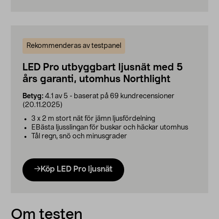
Rekommenderas av testpanel
LED Pro utbyggbart ljusnät med 5
års garanti, utomhus Northlight
Betyg:
4.1 av 5 - baserat på 69 kundrecensioner
(20.11.2025)
3 x 2 m stort nät för jämn ljusfördelning
EBästa ljusslingan för buskar och häckar utomhus
Tål regn, snö och minusgrader
Köp LED Pro ljusnät
Om testen