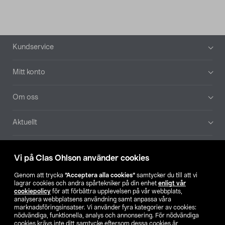
Sidfot
Kundservice
Mitt konto
Om oss
Aktuellt
Våra bolag
Vi på Clas Ohlson använder cookies
Hitta butik
Genom att trycka
”Acceptera alla cookies”
samtycker du till att vi
lagrar cookies och andra spårtekniker på din enhet
enligt vår
cookiepolicy
för att förbättra upplevelsen på vår webbplats,
SE
NO
FI
analysera webbplatsens användning samt anpassa våra
marknadsföringsinsatser. Vi använder fyra kategorier av cookies:
nödvändiga, funktionella, analys och annonsering. För nödvändiga
cookies krävs inte ditt samtycke eftersom dessa cookies är