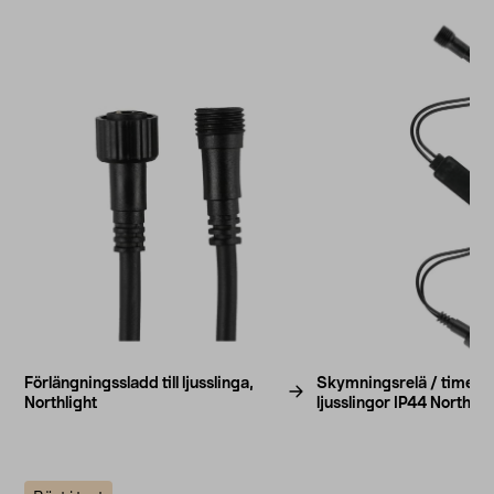
Förlängningssladd till ljusslinga,
Skymningsrelä / timer til
Northlight
ljusslingor IP44 Northlig