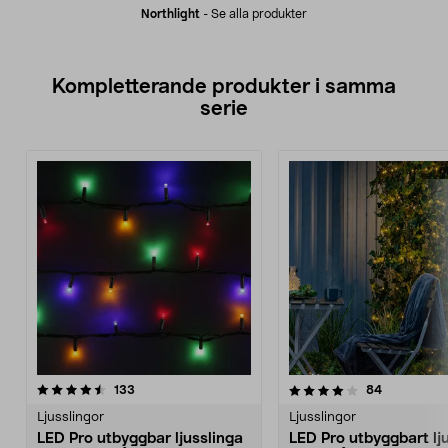
Northlight
-
Se alla produkter
Kompletterande produkter i samma
serie
4.0av 5 stjärnor
recensioner
4.5av 5 stjärnor
recensione
133
84
Ljusslingor
Ljusslingor
LED Pro utbyggbar ljusslinga
LED Pro utbyggbart lj