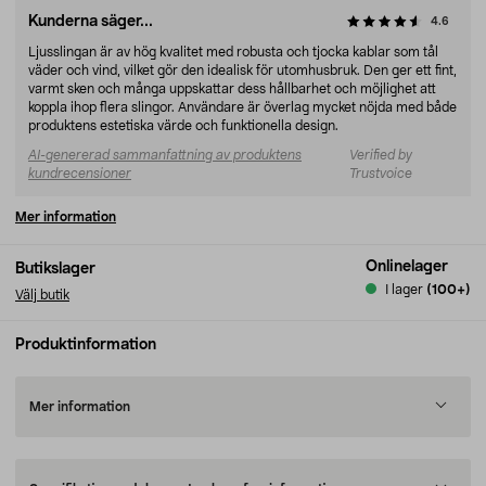
Kunderna säger...
4.6
Ljusslingan är av hög kvalitet med robusta och tjocka kablar som tål
väder och vind, vilket gör den idealisk för utomhusbruk. Den ger ett fint,
varmt sken och många uppskattar dess hållbarhet och möjlighet att
koppla ihop flera slingor. Användare är överlag mycket nöjda med både
produktens estetiska värde och funktionella design.
AI-genererad sammanfattning av produktens
Verified by
kundrecensioner
Trustvoice
Mer information
Onlinelager
Butikslager
I lager
(100+)
Välj butik
Produktinformation
Mer information