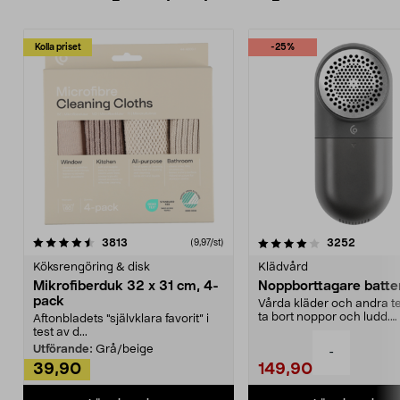
Kolla priset
-25%
4.0av 5 stjärnor
recensioner
4.5av 5 stjärnor
recensio
3813
3252
(9,97/st)
Köksrengöring & disk
Klädvård
Mikrofiberduk 32 x 31 cm, 4-
Noppborttagare batter
pack
Vårda kläder och andra tex
ta bort noppor och ludd.
Aftonbladets "självklara favorit” i
Noppborttagaren fräs...
test av d...
Utförande:
Grå/beige
-
39,90
149,90