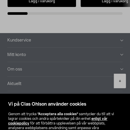
Lägg i varukorg
Lägg i varukorg
Sidfot
Kundservice
Mitt konto
Om oss
Product
+
Aktuellt
quantity
Våra bolag
Vi på Clas Ohlson använder cookies
Hitta butik
Genom att trycka
”Acceptera alla cookies”
samtycker du till att vi
lagrar cookies och andra spårtekniker på din enhet
enligt vår
cookiepolicy
för att förbättra upplevelsen på vår webbplats,
SE
NO
FI
analysera webbplatsens användning samt anpassa våra