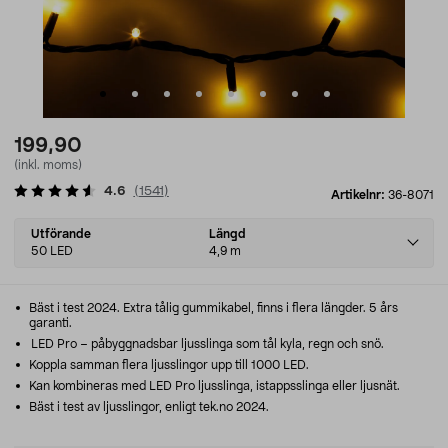
199,90
(inkl. moms)
4.6
(
1541
)
Artikelnr:
36-8071
Select
Utförande
Längd
variant
50 LED
4,9 m
Bäst i test 2024. Extra tålig gummikabel, finns i flera längder. 5 års
garanti.
LED Pro – påbyggnadsbar ljusslinga som tål kyla, regn och snö.
Koppla samman flera ljusslingor upp till 1000 LED.
Kan kombineras med LED Pro ljusslinga, istappsslinga eller ljusnät.
Bäst i test av ljusslingor, enligt tek.no 2024.