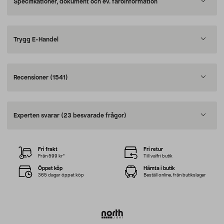
Specifikationer, dokument och ev. faroinformation
Trygg E-Handel
Recensioner
(1541)
Experten svarar
(23 besvarade frågor)
Fri frakt
Fri retur
Från 599 kr*
Till valfri butik
Öppet köp
Hämta i butik
365 dagar öppet köp
Beställ online, från butikslager