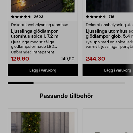
4.5 av 5 stjärnor
recensioner
4.0 av 5 stjärnor
recensione
2623
716
Dekorationsbelysning utomhus
Dekorationsbelysning ut
Ljusslinga glödlampor
Ljusslinga utomhus so
utomhus solcell, 7,2 m
glödlampor glob, 5,4
Ljusslinga med 15 tåliga
Lys upp med en solcellsdr
glödlampsformade LED...
varmvit ljusslinga i partytä
altanen elle...
Utförande:
Transparent
129,90
244,30
149,90
Lägg i varukorg
Lägg i varukorg
Passande tillbehör