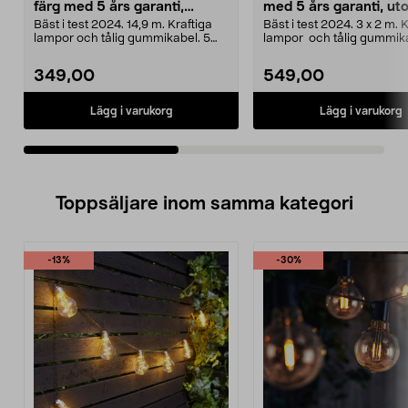
färg med 5 års garanti,
med 5 års garanti, u
utomhus Northlight
Northlight
Bäst i test 2024. 14,9 m. Kraftiga
Bäst i test 2024. 3 x 2 m. 
lampor och tålig gummikabel. 5
lampor och tålig gummika
års garanti. L...
års garanti....
349,00
549,00
Lägg i varukorg
Lägg i varukorg
Toppsäljare inom samma kategori
-13%
-30%