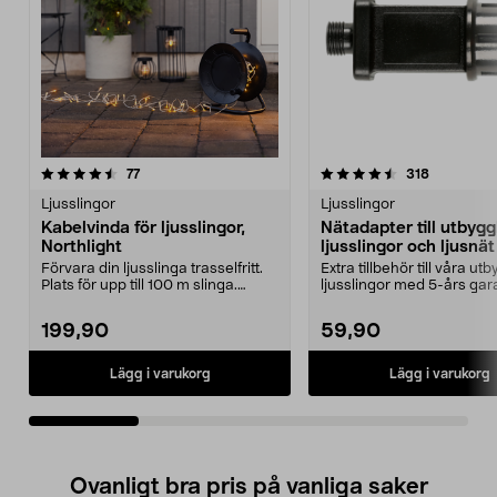
4.5av 5 stjärnor
recensioner
4.5av 5 stjärnor
recensione
77
318
Ljusslingor
Ljusslingor
Kabelvinda för ljusslingor,
Nätadapter till utbyg
Northlight
ljusslingor och ljusnä
års garanti, Northlight
Förvara din ljusslinga trasselfritt.
Extra tillbehör till våra u
Plats för upp till 100 m slinga.
ljusslingor med 5-års gara
Stadig sla...
Nätadapter s...
199,90
59,90
Lägg i varukorg
Lägg i varukorg
Ovanligt bra pris på vanliga saker