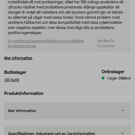
motståndskraft mot punkteringar, vilket har fått många användare att
uttrycka nöjdhet med produktens prestanda. Många uppskattar att
slangen är enkel att installera och det tjockare gummit ger en känsla
av säkerhet på vägar med vassa hinder. Dock nämns problem med
ventilens hållbarhet och dess kompatibilitet med vissa cykelmodeller
som negativa aspekter, men dessa övervägs ofta av produktens
positiva egenskaper.
AI-genererad sammanfattning av produktens
Verified by
kundrecensioner
Trustvoice
Mer information
Onlinelager
Butikslager
I lager
(100+)
Välj butik
Produktinformation
Mer information
Specifikationer, dokument och ev. faroinformation