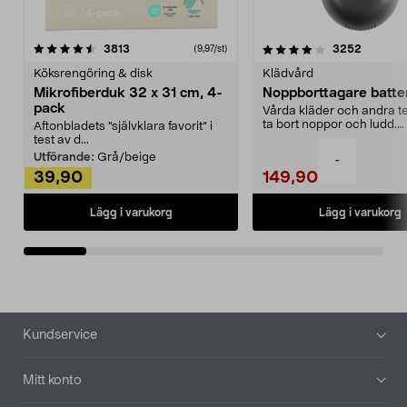
4.0av 5 stjärnor
recensioner
4.5av 5 stjärnor
recensio
3813
3252
(9,97/st)
Köksrengöring & disk
Klädvård
Mikrofiberduk 32 x 31 cm, 4-
Noppborttagare batter
pack
Vårda kläder och andra tex
ta bort noppor och ludd.
Aftonbladets "självklara favorit” i
Noppborttagaren fräs...
test av d...
Utförande:
Grå/beige
-
39,90
149,90
Lägg i varukorg
Lägg i varukorg
Sidfot
Kundservice
Mitt konto