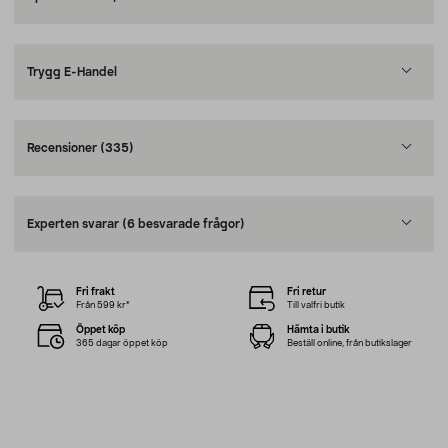
Trygg E-Handel
Recensioner
(335)
Experten svarar
(6 besvarade frågor)
Fri frakt
Fri retur
Från 599 kr*
Till valfri butik
Öppet köp
Hämta i butik
365 dagar öppet köp
Beställ online, från butikslager