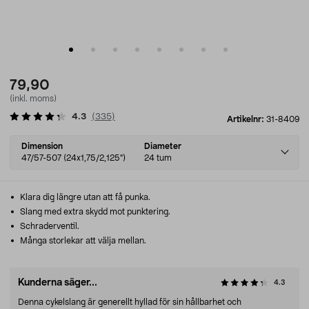
79,90
(inkl. moms)
4.3
(
335
)
Artikelnr:
31-8409
Select
Dimension
Diameter
variant
47/57-507 (24x1,75/2,125")
24 tum
Klara dig längre utan att få punka.
Slang med extra skydd mot punktering.
Schraderventil.
Många storlekar att välja mellan.
Kunderna säger...
4.3
Denna cykelslang är generellt hyllad för sin hållbarhet och