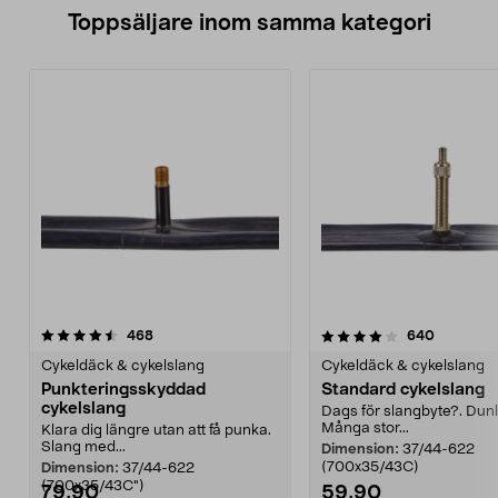
Toppsäljare inom samma kategori
4.0 av 5 stjärnor
recensioner
4.0 av 5 stjärnor
recension
468
640
Cykeldäck & cykelslang
Cykeldäck & cykelslang
Punkteringsskyddad
Standard cykelslang
cykelslang
Dags för slangbyte?. Dunl
Många stor...
Klara dig längre utan att få punka.
Slang med...
Dimension:
37/44-622
(700x35/43C)
Dimension:
37/44-622
(700x35/43C")
79,90
59,90