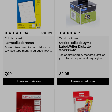
5.0 viidestä tähdestä
arvostelut
(0,02/kpl)
arvostelut
157
2
Erikoispaperit
Tarrakirjoittimet
Tarraetiketit Hama
Osoite-etiketit Dymo
LabelWriter Diskette
Suunnittele omat tarrasi. Helppo ja
S0722440
tyylikäs tapa merkitä cd-/dvd-levyt,
kirjat ....
Tee osoitelappuja, merkitse laatikot
jne. Etiketit helpottavat järjestyksen
pitä....
7,99
32,95
Lisää ostoskoriin
Lisää ostoskoriin