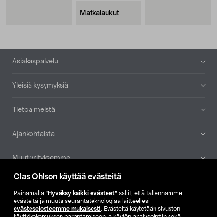
Matkalaukut
Alatunniste
Asiakaspalvelu
Yleisiä kysymyksiä
Tietoa meistä
Ajankohtaista
Muut yrityksemme
Clas Ohlson käyttää evästeitä
Etsi myymälä
Painamalla
”Hyväksy kaikki evästeet”
sallit, että tallennamme
evästeitä ja muuta seurantateknologiaa laitteellesi
SE
NO
FI
evästeselosteemme mukaisesti
. Evästeitä käytetään sivuston
käyttökokemuksen parantamiseen ja käytön analysointiin sekä