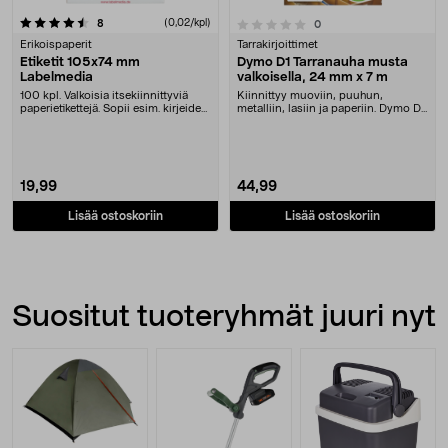
arvostelut
(0,02/kpl)
0.0 viidestä tähdestä
8
arvostelut
0
Erikoispaperit
Tarrakirjoittimet
Etiketit 105x74 mm
Dymo D1 Tarranauha musta
Labelmedia
valkoisella, 24 mm x 7 m
100 kpl. Valkoisia itsekiinnittyviä
Kiinnittyy muoviin, puuhun,
paperietikettejä. Sopii esim. kirjeiden
metalliin, lasiin ja paperiin. Dymo D1
ja p....
-tarranauha a....
19,99
44,99
Lisää ostoskoriin
Lisää ostoskoriin
Suositut tuoteryhmät juuri nyt