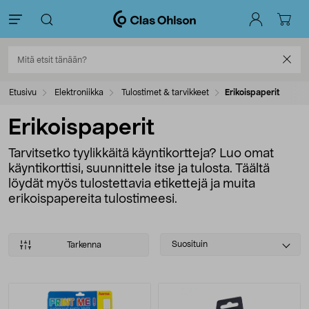
Etusivu
Elektroniikka
Tulostimet & tarvikkeet
Erikoispaperit
Erikoispaperit
Tarvitsetko tyylikkäitä käyntikortteja? Luo omat
käyntikorttisi, suunnittele itse ja tulosta. Täältä
löydät myös tulostettavia etikettejä ja muita
erikoispapereita tulostimeesi.
Select
Suosituin
Tarkenna
sorting
Tuotteet