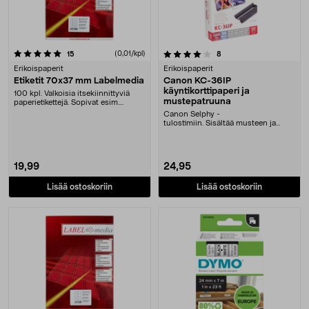
4.0 viidestä tähdestä
arvostelut
(0,01/kpl)
arvostelut
15
8
Erikoispaperit
Erikoispaperit
Etiketit 70x37 mm Labelmedia
Canon KC-36IP
käyntikorttipaperi ja
100 kpl. Valkoisia itsekiinnittyviä
mustepatruuna
paperietikettejä. Sopivat esim.
kirjeiden ja....
Canon Selphy -
tulostimiin. Sisältää musteen ja
36 paperia. Valokuvapaperi käynti....
19,99
24,95
Lisää ostoskoriin
Lisää ostoskoriin