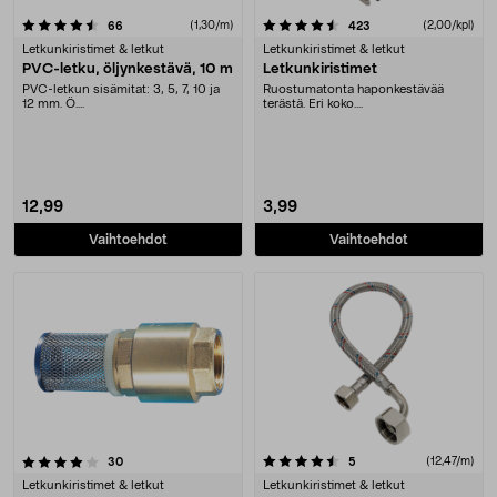
4.5 viidestä tähdestä
arvostelut
(1,30/m)
arvostelut
(2,00/kpl)
66
423
Letkunkiristimet & letkut
Letkunkiristimet & letkut
PVC-letku, öljynkestävä, 10 m
Letkunkiristimet
PVC-letkun sisämitat: 3, 5, 7, 10 ja
Ruostumatonta haponkestävää
12 mm. Ö....
terästä. Eri koko....
12,99
3,99
Vaihtoehdot
Vaihtoehdot
4.5 viidestä tähdestä
arvostelut
arvostelut
(12,47/m)
30
5
Letkunkiristimet & letkut
Letkunkiristimet & letkut