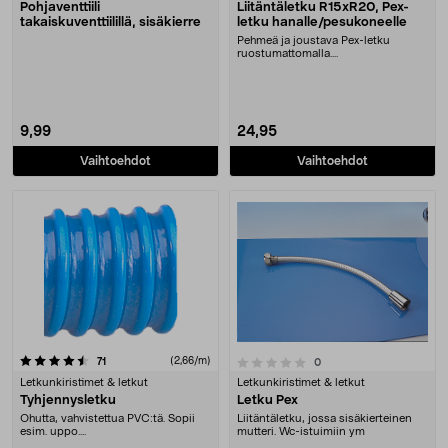
Pohjaventtiili
Liitäntäletku R15xR20, Pex-
takaiskuventtiilillä, sisäkierre
letku hanalle/pesukoneelle
Pehmeä ja joustava Pex-letku
ruostumattomalla....
9,99
24,95
Vaihtoehdot
Vaihtoehdot
arvostelut
(2,66/m)
0.0 viidestä tähdestä
71
arvostelut
0
Letkunkiristimet & letkut
Letkunkiristimet & letkut
Tyhjennysletku
Letku Pex
Ohutta, vahvistettua PVC:tä. Sopii
Liitäntäletku, jossa sisäkierteinen
esim. uppo....
mutteri. Wc-istuimiin ym