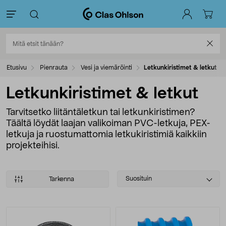
Etusivu
Pienrauta
Vesi ja viemäröinti
Letkunkiristimet & letkut
Letkunkiristimet & letkut
Tarvitsetko liitäntäletkun tai letkunkiristimen?
Täältä löydät laajan valikoiman PVC-letkuja, PEX-
letkuja ja ruostumattomia letkukiristimiä kaikkiin
projekteihisi.
Select
Suosituin
Tarkenna
sorting
Tuotteet