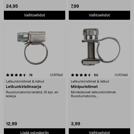
24,95
7,99
Vaihtoehdot
Vaihtoehdot
4.5 viidestä tähdestä
arvostelut
(0,87/kpl)
arvostelut
(1,00/kpl)
78
50
Letkunkiristimet & letkut
Letkunkiristimet & letkut
Letkunkiristinsarja
Minipuristimet
Ruostumatonta terästä. 15 kpl, eri
Minikokoiset letkunkiristimet.
kokoja
Ruostumatonta,....
12,99
3,99
Lisää ostoskoriin
Vaihtoehdot