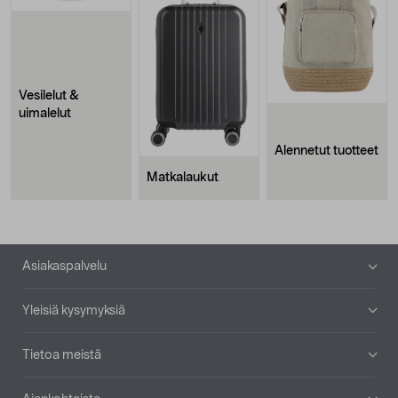
Vesilelut &
uimalelut
Alennetut tuotteet
Matkalaukut
Alatunniste
Asiakaspalvelu
Yleisiä kysymyksiä
Tietoa meistä