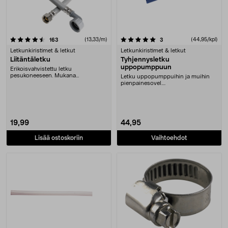
5.0 viidestä tähdestä
arvostelut
(13,33/m)
arvostelut
(44,95/kpl)
163
3
Letkunkiristimet & letkut
Letkunkiristimet & letkut
Liitäntäletku
Tyhjennysletku
uppopumppuun
Erikoisvahvistettu letku
pesukoneeseen. Mukana
Letku uppopumppuihin ja muihin
huopatiiviste ja kumitiiviste. Ty....
pienpainesovel....
19,99
44,95
Lisää ostoskoriin
Vaihtoehdot