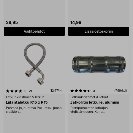
39,95
14,99
Vaihtoehdot
Lisää ostoskoriin
4.5 viidestä tähdestä
arvostelut
(12,47/m)
arvostelut
(7,99/kpl)
21
3
Letkunkiristimet & letkut
Letkunkiristimet & letkut
Liitäntäletku R15 x R15
Jatkoliitin letkulle, alumiini
Pehmeä ja joustava Pex-letku, jossa
Pienipaineisten letkujen
sisäkiert....
yhdistämiseen. Korja....