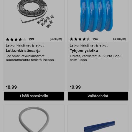
4.5 viidestä tähdestä
arvostelut
(3,80/m)
arvostelut
(4,00/m)
100
104
Letkunkiristimet & letkut
Letkunkiristimet & letkut
Letkunkiristinsarja
Tyhjennysletku
Tee omat letkunkiristimet.
Ohutta, vahvistettua PVC:tä. Sopii
Ruostumatonta terästä, helppo
esim. uppo....
leikata oikean pituisek....
18,99
19,99
Lisää ostoskoriin
Vaihtoehdot