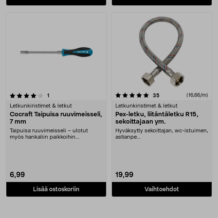
5.0 viidestä tähdestä
arvostelut
arvostelut
(16,66/m)
1
35
Letkunkiristimet & letkut
Letkunkiristimet & letkut
Cocraft Taipuisa ruuvimeisseli,
Pex-letku, liitäntäletku R15,
7 mm
sekoittajaan ym.
Taipuisa ruuvimeisseli – ulotut
Hyväksytty sekoittajan, wc-istuimen,
myös hankaliin paikkoihin.
astianpe....
Ruuvimeisseli – taipu....
6,99
19,99
Lisää ostoskoriin
Vaihtoehdot