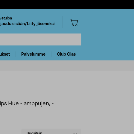
vetuloa
rjaudu sisään/Liity jäseneksi
ukset
Palvelumme
Club Clas
ilips Hue -lamppujen, -
Select
Suosituin