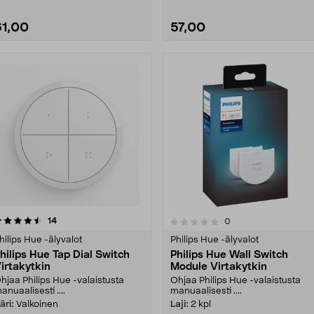
61,00
57,00
arvostelut
4.5 viidestä
14
arvostelut
0
0.0 viidestä
tähdestä
tähdestä
hilips Hue -älyvalot
Philips Hue -älyvalot
hilips Hue Tap Dial Switch
Philips Hue Wall Switch
irtakytkin
Module Virtakytkin
hjaa Philips Hue -valaistusta
Ohjaa Philips Hue -valaistusta
anuaalisesti ....
manuaalisesti ....
äri:
Valkoinen
Laji:
2 kpl