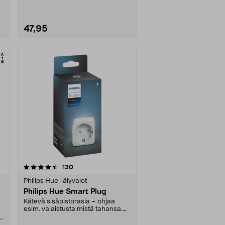
47,95
arvostelut
130
Philips Hue -älyvalot
Philips Hue Smart Plug
Kätevä sisäpistorasia – ohjaa
esim. valaistusta mistä tahansa.
Liitetään Philips....