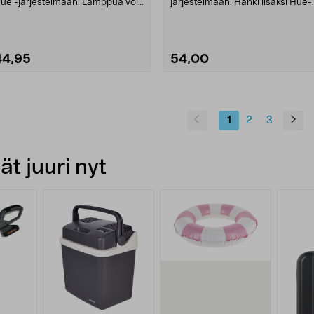
ue -järjestelmään. Lamppua voi
järjestelmään. Hanki lisäksi Hue-
immentää, paljon k....
silta tai aloituspakkaus. A....
44,95
54,00
1
2
3
t juuri nyt