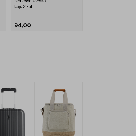
pienessä koossa ....
Laji:
2 kpl
94,00