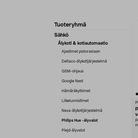
Tarkenna
T
Tuoteryhmä
tuotetietoja
Sähkö
Älykoti & kotiautomaatio
Ajastimet pistorasiaan
Deltaco-älykotijärjestelmä
GSM-ohjaus
Google Nest
Hämäräkytkimet
4.0 viidestä
tähdestä
Liiketunnistimet
P
P
Nexa-älykotijärjestelmä
v
m
Philips Hue -älyvalot
P
m
t
Plejd-älyvalot