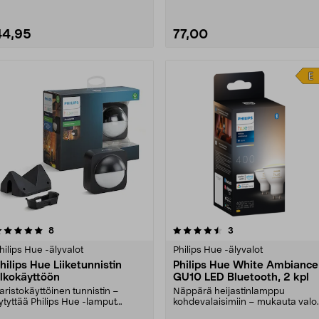
44,95
77,00
4.5 viidestä
arvostelut
5.0 viidestä
arvostelut
8
3
tähdestä
tähdestä
hilips Hue -älyvalot
Philips Hue -älyvalot
hilips Hue Liiketunnistin
Philips Hue White Ambiance
lkokäyttöön
GU10 LED Bluetooth, 2 kpl
aristokäyttöinen tunnistin –
Näppärä heijastinlamppu
ytyttää Philips Hue -lamput
kohdevalaisimiin – mukauta valo
utomaattisesti havai....
sovelluksella tai äänik....