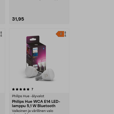
jossa pehmeä valkoinen valo. H....
31,95
arvostelut
7
Philips Hue -älyvalot
Philips Hue WCA E14 LED-
lamppu 5,1 W Bluetooth
Valkoinen ja värillinen valo