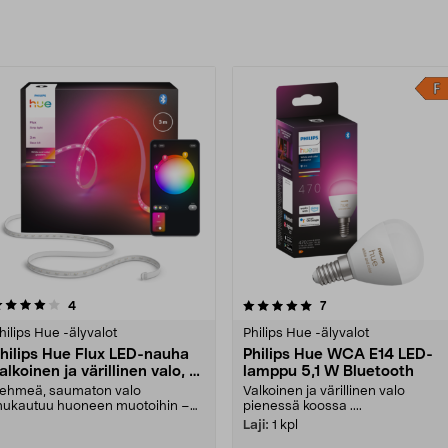
uotteet
5.0 viidestä
arvostelut
arvostelut
4
7
0.0 viidestä
tähdestä
tähdestä
hilips Hue -älyvalot
Philips Hue -älyvalot
hilips Hue Flux LED-nauha
Philips Hue WCA E14 LED-
alkoinen ja värillinen valo, 3
lamppu 5,1 W Bluetooth
etriä
ehmeä, saumaton valo
Valkoinen ja värillinen valo
ukautuu huoneen muotoihin –
pienessä koossa ....
äydellinen pelinurkkaukseen,....
Laji:
1 kpl