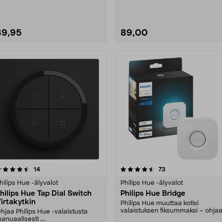
jossa valkoinen tai vär....
39,95
89,00
4.5 viidestä
arvostelut
5.0 viidestä
arvostelut
14
73
tähdestä
tähdestä
hilips Hue -älyvalot
Philips Hue -älyvalot
hilips Hue Tap Dial Switch
Philips Hue Bridge
irtakytkin
Philips Hue muuttaa kotisi
valaistuksen fiksummaksi – ohja
hjaa Philips Hue -valaistusta
valoja mistä vain. L....
anuaalisesti ....