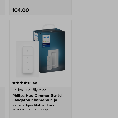
104,00
arvostelut
89
Philips Hue -älyvalot
Philips Hue Dimmer Switch
Langaton himmennin ja
kaukosäädin
Kauko-ohjaa Philips Hue -
järjestelmän lamppuja.
Paristokäyttöinen – ei johtoja, ....