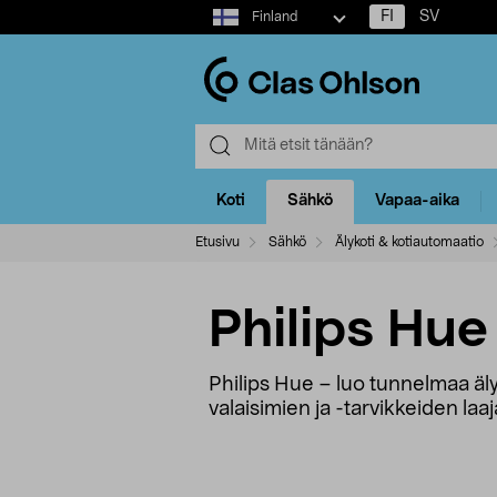
Select
FI
SV
Finland
market
Koti
Sähkö
Vapaa-aika
Etusivu
Sähkö
Älykoti & kotiautomaatio
Philips Hue
Philips Hue – luo tunnelmaa älyl
valaisimien ja -tarvikkeiden la