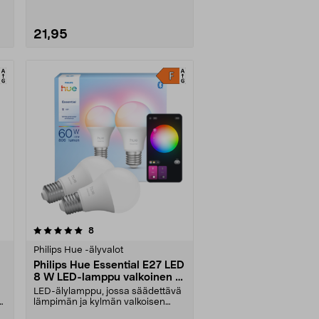
21,95
arvostelut
8
Philips Hue -älyvalot
Philips Hue Essential E27 LED
8 W LED-lamppu valkoinen ja
värillinen valo, 2 kpl
LED-älylamppu, jossa säädettävä
a
lämpimän ja kylmän valkoisen
sävy sekä yli 16 mi....