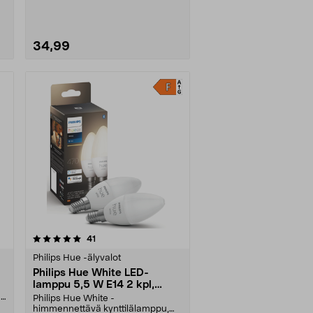
34,99
arvostelut
41
Philips Hue -älyvalot
Philips Hue White LED-
lamppu 5,5 W E14 2 kpl,
Bluetooth
a
Philips Hue White -
himmennettävä kynttilälamppu,