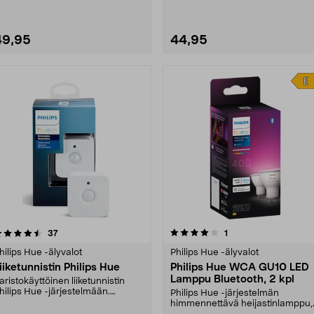
49,95
44,95
4.0 viidestä
arvostelut
4.5 viidestä
arvostelut
37
1
tähdestä
tähdestä
hilips Hue -älyvalot
Philips Hue -älyvalot
iiketunnistin Philips Hue
Philips Hue WCA GU10 LED
Lamppu Bluetooth, 2 kpl
aristokäyttöinen liiketunnistin
hilips Hue -järjestelmään.
Philips Hue -järjestelmän
angaton – helppo a....
himmennettävä heijastinlamppu,