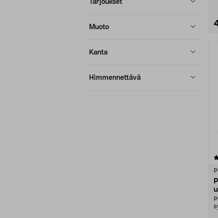
Tarjoukset
Muoto
Kanta
Himmennettävä
5.0 viidestä
tähdestä
P
P
u
P
s
a