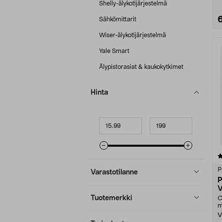
Shelly-älykotijärjestelmä
Sähkömittarit
Wiser-älykotijärjestelmä
Yale Smart
Älypistorasiat & kaukokytkimet
Hinta
Minimihinta
Maksimihinta
4.5 viidestä
tähdestä
P
Varastotilanne
P
V
Tuotemerkki
O
m
V