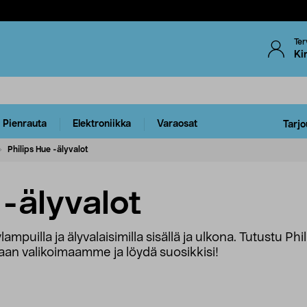
Ter
Ki
Pienrauta
Elektroniikka
Varaosat
Tarjo
Philips Hue -älyvalot
 -älyvalot
ampuilla ja älyvalaisimilla sisällä ja ulkona. Tutustu Ph
ajaan valikoimaamme ja löydä suosikkisi!