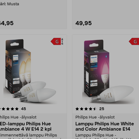
äri:
Musta
44,95
49,95
4.5 viidestä
arvostelut
5.0 viidestä
arvostelut
45
25
tähdestä
tähdestä
hilips Hue -älyvalot
Philips Hue -älyvalot
ED-lamppu Philips Hue
Lamppu Philips Hue White
mbiance 4 W E14 2 kpl
and Color Ambiance E14
immennettävä lamppu Philips
Lamppu Philips Hue -