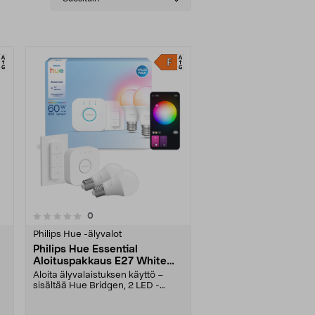
sorting
arvostelut
0
Philips Hue -älyvalot
Philips Hue Essential
Aloituspakkaus E27 White
and Colour Ambiance
Aloita älyvalaistuksen käyttö –
sisältää Hue Bridgen, 2 LED -
lamppua E27 ja himm....