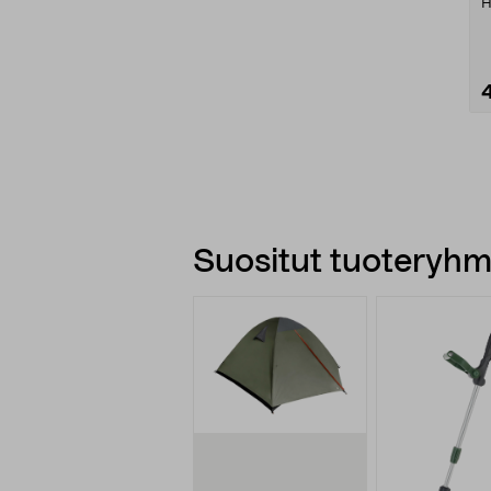
H
h
Suositut tuoteryhmä