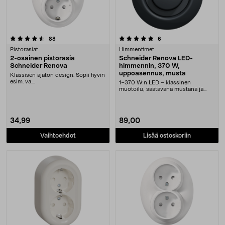
5.0 viidestä tähdestä
arvostelut
arvostelut
88
6
Pistorasiat
Himmentimet
2-osainen pistorasia
Schneider Renova LED-
Schneider Renova
himmennin, 370 W,
uppoasennus, musta
Klassisen ajaton design. Sopii hyvin
esim. va....
1–370 W:n LED – klassinen
muotoilu, saatavana mustana ja
valkoisena. Schneider R....
34,99
89,00
Vaihtoehdot
Lisää ostoskoriin