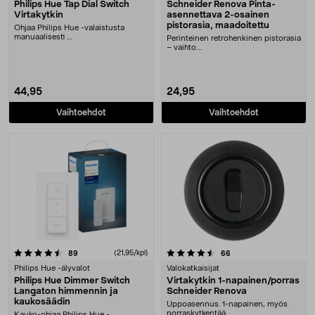
Philips Hue Tap Dial Switch
Schneider Renova Pinta-
Virtakytkin
asennettava 2-osainen
pistorasia, maadoitettu
Ohjaa Philips Hue -valaistusta
manuaalisesti ....
Perinteinen retrohenkinen pistorasia
– vaihto....
44,95
24,95
Vaihtoehdot
Vaihtoehdot
4.5 viidestä tähdestä
arvostelut
(21,95/kpl)
arvostelut
89
66
Philips Hue -älyvalot
Valokatkaisijat
Philips Hue Dimmer Switch
Virtakytkin 1-napainen/porras
Langaton himmennin ja
Schneider Renova
kaukosäädin
Uppoasennus. 1-napainen, myös
porraskytkentää....
Kauko-ohjaa Philips Hue -