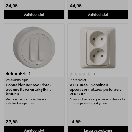
34,95
44,95
Vaihtoehdot
Vaihtoehdot
arvostelut
0.0 viidestä tähdestä
5
arvostelut
0
Valokatkaisijat
Pistorasiat
Schneider Renova Pinta-
ABB Jussi 2-osainen
asennettava virtakytkin,
uppoasennettava pistorasia
kruunu
302UJP
Perinteinen retrohenkinen
Maadoittamaton pistorasia ilman X-
valokatkaisija – va....
liitintä ja kiinnityskynsiä –
uppoasennukseen ....
22,95
14,99
Vaihtoehdot
Lisää ostoskoriin