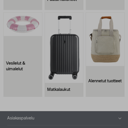
Vesilelut &
uimalelut
Alennetut tuotteet
Matkalaukut
Alatunniste
Asiakaspalvelu