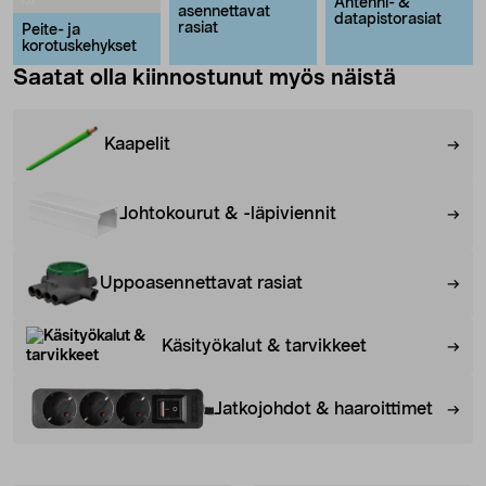
Antenni- &
asennettavat
datapistorasiat
rasiat
Peite- ja
korotuskehykset
Saatat olla kiinnostunut myös näistä
Kaapelit
Johtokourut & -läpiviennit
Uppoasennettavat rasiat
Käsityökalut & tarvikkeet
Jatkojohdot & haaroittimet