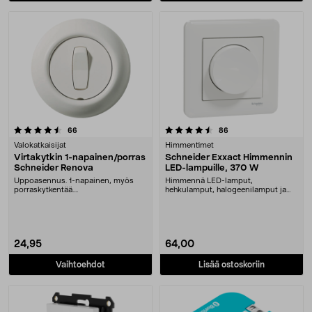
4.5 viidestä tähdestä
arvostelut
arvostelut
66
86
Valokatkaisijat
Himmentimet
Virtakytkin 1-napainen/porras
Schneider Exxact Himmennin
Schneider Renova
LED-lampuille, 370 W
Uppoasennus. 1-napainen, myös
Himmennä LED-lamput,
porraskytkentää....
hehkulamput, halogeenilamput ja
suurin osa elektronisista m....
24,95
64,00
Vaihtoehdot
Lisää ostoskoriin