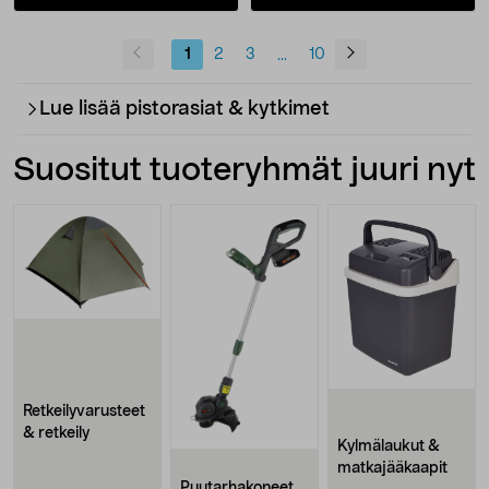
1
2
3
10
...
Lue lisää pistorasiat & kytkimet
Suositut tuoteryhmät juuri nyt
Retkeilyvarusteet
& retkeily
Kylmälaukut &
matkajääkaapit
Puutarhakoneet