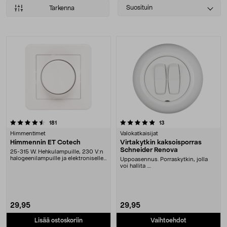
Select
Suosituin
Tarkenna
sorting
Tuotteet
5.0 viidestä tähdestä
arvostelut
arvostelut
181
13
Himmentimet
Valokatkaisijat
Himmennin ET Cotech
Virtakytkin kaksoisporras
Schneider Renova
25-315 W. Hehkulampuille, 230 V:n
halogeenilampuille ja elektroniselle
Uppoasennus. Porraskytkin, jolla
muuntajal....
voi hallita ....
29,95
29,95
Lisää ostoskoriin
Vaihtoehdot