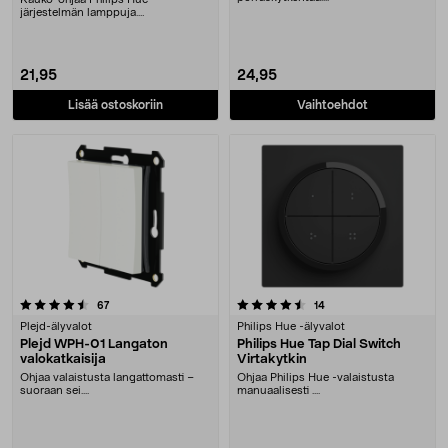
järjestelmän lamppuja.
Paristokäyttöinen – ei johtoja, ....
21,95
24,95
Lisää ostoskoriin
Vaihtoehdot
4.5 viidestä tähdestä
arvostelut
arvostelut
67
14
Plejd-älyvalot
Philips Hue -älyvalot
Plejd WPH-01 Langaton
Philips Hue Tap Dial Switch
valokatkaisija
Virtakytkin
Ohjaa valaistusta langattomasti –
Ohjaa Philips Hue -valaistusta
suoraan sei....
manuaalisesti ....