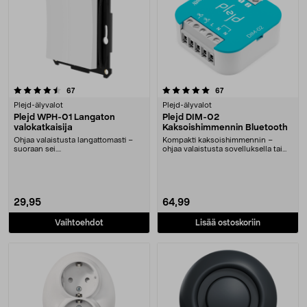
5.0 viidestä tähdestä
arvostelut
arvostelut
67
67
Plejd-älyvalot
Plejd-älyvalot
Plejd WPH-01 Langaton
Plejd DIM-02
valokatkaisija
Kaksoishimmennin Bluetooth
Ohjaa valaistusta langattomasti –
Kompakti kaksoishimmennin –
suoraan sei....
ohjaa valaistusta sovelluksella tai
tavallisella val....
29,95
64,99
Vaihtoehdot
Lisää ostoskoriin