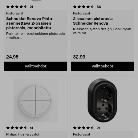
4.5 viidestä tähdestä
arvostelut
arvostelut
21
88
Pistorasiat
Pistorasiat
Schneider Renova Pinta-
2-osainen pistorasia
asennettava 2-osainen
Schneider Renova
pistorasia, maadoitettu
Klassisen ajaton design. Sopii hyvin
esim. va....
Perinteinen retrohenkinen pistorasia
– vaihto....
24,95
32,99
Vaihtoehdot
Vaihtoehdot
4.5 viidestä tähdestä
arvostelut
arvostelut
14
21
Philips Hue -älyvalot
Pistorasiat