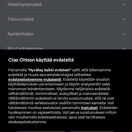
Yleisiä kysymyksiä
Tietoa meistä
Ajankohtaista
Muut yrityksemme
Clas Ohlson käyttää evästeitä
Etsi myymälä
Painamalla
”Hyväksy kaikki evästeet”
sallit, että tallennamme
evästeitä ja muuta seurantateknologiaa laitteellesi
SE
NO
FI
evästeselosteemme mukaisesti
. Evästeitä käytetään sivuston
käyttökokemuksen parantamiseen ja käytön analysointiin sekä
FI
SV
mainonnan kohdentamiseen. Käytämme neljänlaisia evästeitä:
välttämättömät, toiminnalliset, analyyttiset ja mainosevästeet.
Välttämättömiin evästeisiin ei tarvita suostumustasi, sillä ne ovat
välttämättömiä verkkosivuston sisällön toimimisen kannalta. Voit
halutessasi muuttaa asetuksiasi painamalla
Asetukset
. Evästeiden
hyväksyminen on vapaaehtoista. Voit perua suostumuksesi milloin
vain muuttamalla evästeasetuksiasi, apua saat tarvittaessa
asiakaspalvelustamme.
Club Clas
Ostoehdot
Tietosuojaseloste