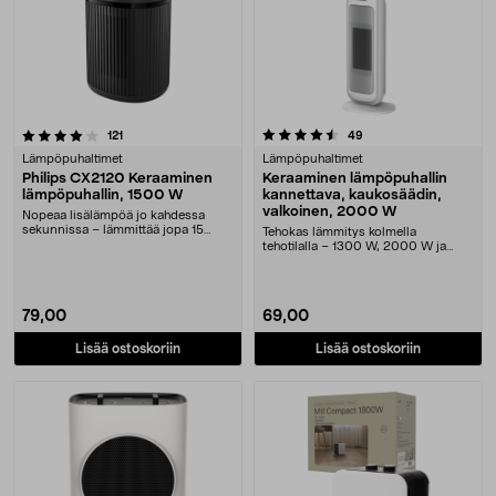
4.5 viidestä tähdestä
arvostelut
arvostelut
121
49
Lämpöpuhaltimet
Lämpöpuhaltimet
Philips CX2120 Keraaminen
Keraaminen lämpöpuhallin
lämpöpuhallin, 1500 W
kannettava, kaukosäädin,
valkoinen, 2000 W
Nopeaa lisälämpöä jo kahdessa
sekunnissa – lämmittää jopa 15
Tehokas lämmitys kolmella
neliömetrin tilan. ....
tehotilalla – 1300 W, 2000 W ja
ECO. Lämpöpuhallin, jo....
79,00
69,00
Lisää ostoskoriin
Lisää ostoskoriin