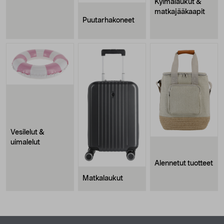
Kylmälaukut &
matkajääkaapit
Puutarhakoneet
Vesilelut &
uimalelut
Alennetut tuotteet
Matkalaukut
Alatunniste