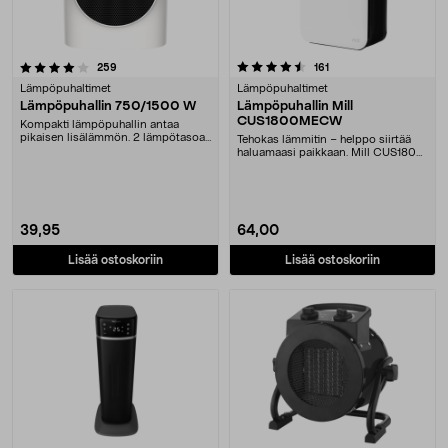
4.5 viidestä tähdestä
arvostelut
arvostelut
259
161
Lämpöpuhaltimet
Lämpöpuhaltimet
Lämpöpuhallin 750/1500 W
Lämpöpuhallin Mill
CUS1800MECW
Kompakti lämpöpuhallin antaa
pikaisen lisälämmön. 2 lämpötasoa
Tehokas lämmitin – helppo siirtää
(750 W/1500 W) pi....
haluamaasi paikkaan. Mill CUS1800
– tyylikäs P....
39,95
64,00
Lisää ostoskoriin
Lisää ostoskoriin