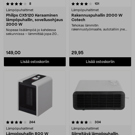
4.0 viidestä tähdestä
arvostelut
arvostelut
8
101
Lämpöpuhaltimet
Lämpöpuhaltimet
Philips CX5120 Keraaminen
Rakennuspuhallin 2000 W
lämpöpuhallin, sovellusohjaus
Cotech
2000 W
Tehokas lämmitin
rakennustyömaalle, autotalliin jne.
Nopeaa lisälämpöä jo kahdessa
Kaksi lämpövaihtoehtoa ja p....
sekunnissa – lämmittää jopa 20
neliömetrin tilan. ....
149,00
29,95
Lisää ostoskoriin
Lisää ostoskoriin
4.0 viidestä tähdestä
arvostelut
arvostelut
244
304
Lämpöpuhaltimet
Lämpöpuhaltimet
Lämpöpuhallin 800 W
Siirreltävä lämpöpuhallin,