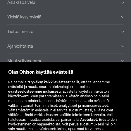
Asiakaspalvelu
Yleisiä kysymyksiä
Tietoa meistä
Ajankohtaista
Muut yrityksemme
Clas Ohlson käyttää evästeitä
Etsi myymälä
Painamalla
”Hyväksy kaikki evästeet”
sallit, että tallennamme
evästeitä ja muuta seurantateknologiaa laitteellesi
SE
NO
FI
evästeselosteemme mukaisesti
. Evästeitä käytetään sivuston
käyttökokemuksen parantamiseen ja käytön analysointiin sekä
FI
SV
mainonnan kohdentamiseen. Käytämme neljänlaisia evästeitä:
välttämättömät, toiminnalliset, analyyttiset ja mainosevästeet.
Välttämättömiin evästeisiin ei tarvita suostumustasi, sillä ne ovat
välttämättömiä verkkosivuston sisällön toimimisen kannalta. Voit
halutessasi muuttaa asetuksiasi painamalla
Asetukset
. Evästeiden
hyväksyminen on vapaaehtoista. Voit perua suostumuksesi milloin
vain muuttamalla evästeasetuksiasi, apua saat tarvittaessa