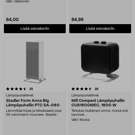
siirtää lisälämmit....
Väri:
Valkoinen
64,00
84,99
Lisää ostoskoriin
Lisää ostoskoriin
4.5 viidestä tähdestä
arvostelut
arvostelut
25
28
Lämpöpuhaltimet
Lämpöpuhaltimet
Stadler Form Anna Big
Mill Compact Lämpöpuhallin
Lämpöpuhallin PTC SA-060
CUS1800MEC, 1800 W
Lämmittää hiljaa ja tehokkaasti jopa
Tehokas lisälämpö sinne, missä sitä
25 neliömetrin huoneen. Stadler
tarvitset....
Form Anna, ....
Väri:
Musta