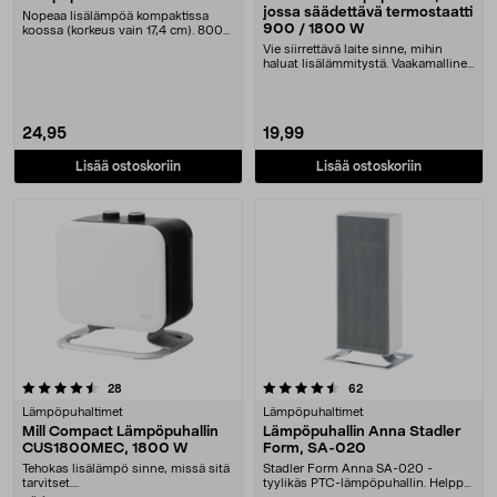
jossa säädettävä termostaatti
Nopeaa lisälämpöä kompaktissa
900 / 1800 W
koossa (korkeus vain 17,4 cm). 800
W:n lämpöpuhall....
Vie siirrettävä laite sinne, mihin
haluat lisälämmitystä. Vaakamallinen
lämpöpuh....
24,95
19,99
Lisää ostoskoriin
Lisää ostoskoriin
4.5 viidestä tähdestä
arvostelut
arvostelut
28
62
Lämpöpuhaltimet
Lämpöpuhaltimet
Mill Compact Lämpöpuhallin
Lämpöpuhallin Anna Stadler
CUS1800MEC, 1800 W
Form, SA-020
Tehokas lisälämpö sinne, missä sitä
Stadler Form Anna SA-020 -
tarvitset....
tyylikäs PTC-lämpöpuhallin. Helppo