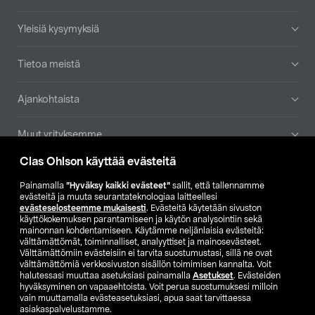
Yleisiä kysymyksiä
Tietoa meistä
Ajankohtaista
Muut yrityksemme
Clas Ohlson käyttää evästeitä
Etsi myymälä
Painamalla
”Hyväksy kaikki evästeet”
sallit, että tallennamme
evästeitä ja muuta seurantateknologiaa laitteellesi
SE
NO
FI
evästeselosteemme mukaisesti
. Evästeitä käytetään sivuston
käyttökokemuksen parantamiseen ja käytön analysointiin sekä
FI
SV
mainonnan kohdentamiseen. Käytämme neljänlaisia evästeitä:
välttämättömät, toiminnalliset, analyyttiset ja mainosevästeet.
Välttämättömiin evästeisiin ei tarvita suostumustasi, sillä ne ovat
välttämättömiä verkkosivuston sisällön toimimisen kannalta. Voit
halutessasi muuttaa asetuksiasi painamalla
Asetukset
. Evästeiden
hyväksyminen on vapaaehtoista. Voit perua suostumuksesi milloin
vain muuttamalla evästeasetuksiasi, apua saat tarvittaessa
asiakaspalvelustamme.