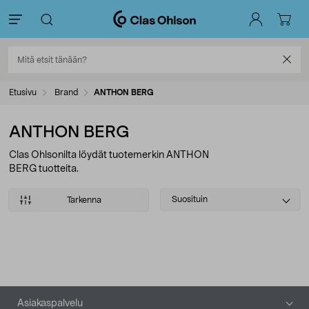
Etusivu
Brand
ANTHON BERG
ANTHON BERG
Clas Ohlsonilta löydät tuotemerkin ANTHON
BERG tuotteita.
Select
Suosituin
Tarkenna
sorting
Tuotteet
Alatunniste
Asiakaspalvelu