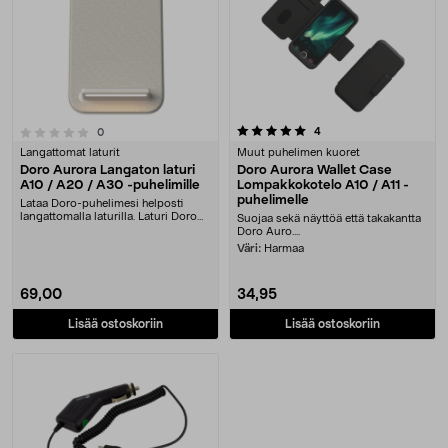
5.0 viidestä tähdestä
arvostelut
4
arvostelut
0
Langattomat laturit
Muut puhelimen kuoret
Doro Aurora Langaton laturi
Doro Aurora Wallet Case
A10 / A20 / A30 -puhelimille
Lompakkokotelo A10 / A11 -
puhelimelle
Lataa Doro-puhelimesi helposti
langattomalla laturilla. Laturi Doro
Suojaa sekä näyttöä että takakantta
Aurora A10-,....
Doro Auro....
Väri:
Harmaa
69,00
34,95
Lisää ostoskoriin
Lisää ostoskoriin