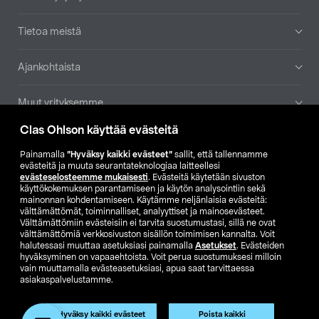
Tietoa meistä
Ajankohtaista
Muut yrityksemme
Clas Ohlson käyttää evästeitä
Etsi myymälä
Painamalla
”Hyväksy kaikki evästeet”
sallit, että tallennamme
evästeitä ja muuta seurantateknologiaa laitteellesi
SE
NO
FI
evästeselosteemme mukaisesti
. Evästeitä käytetään sivuston
käyttökokemuksen parantamiseen ja käytön analysointiin sekä
FI
SV
mainonnan kohdentamiseen. Käytämme neljänlaisia evästeitä:
välttämättömät, toiminnalliset, analyyttiset ja mainosevästeet.
Välttämättömiin evästeisiin ei tarvita suostumustasi, sillä ne ovat
välttämättömiä verkkosivuston sisällön toimimisen kannalta. Voit
halutessasi muuttaa asetuksiasi painamalla
Asetukset
. Evästeiden
hyväksyminen on vapaaehtoista. Voit perua suostumuksesi milloin
vain muuttamalla evästeasetuksiasi, apua saat tarvittaessa
asiakaspalvelustamme.
Club Clas
Ostoehdot
Tietosuojaseloste
Näytä hinnat ilman ALV:a
Hyväksy kaikki evästeet
Poista kaikki