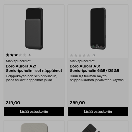
arvostelut
0.0 viidestä tähdestä
4
arvostelut
0
Matkapuhelimet
Matkapuhelimet
Doro Aurora A21
Doro Aurora A31
Senioripuhelin, isot näppäimet
Senioripuhelin 6GB/128GB
Helppokäyttöinen senioripuhelin,
Suuri 6,1 tuuman näyttö –
jossa selkeät näppäimet ja iso
helppolukuinen ja vaivaton käyttää.
näyttö. Doro Aur....
Doro Aurora A31 -ä....
319,00
359,00
Lisää ostoskoriin
Lisää ostoskoriin