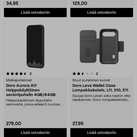
34,95
125,00
Lisää ostoskoriin
Lisää ostoskoriin
2.5 viidestä tähdestä
arvostelut
arvostelut
2
2
Matkapuhelimet
Muut puhelimen kuoret
Doro Aurora A11
Doro Leva Wallet Case
Helppokäyttöinen
Lompakkokotelo, L11, X10, E11
senioripuhelin 4GB/64GB
Suojaa Doro Levan sekä näytön että
takakannen. Doro-lompakkokotelo,
Helppokäyttöinen älypuhelin
jossa tilaa ....
senioreille, jossa selkeä 5 tuuman
HD-näyttö. Doro A....
279,00
27,95
Lisää ostoskoriin
Lisää ostoskoriin