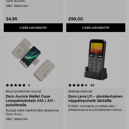
Bluetooth 5.0 -y....
Doro Aurora....
Väri:
Valkoinen
34,95
299,00
Lisää ostoskoriin
Lisää ostoskoriin
4.5 viidestä tähdestä
arvostelut
arvostelut
4
92
Muut puhelimen kuoret
Matkapuhelimet
Doro Aurora Wallet Case
Doro Leva L11 – yksinkertainen
Lompakkokotelo A10 / A11 -
näppäinpuhelin iäkkäille
puhelimelle
Erittäin voimakas ja selkeä ääni –
yhteensopiva kuulolaitteiden kanssa
Suojaa sekä näyttöä että takakantta
(HAC). Do....
Doro Auro....
Väri:
Valkoinen