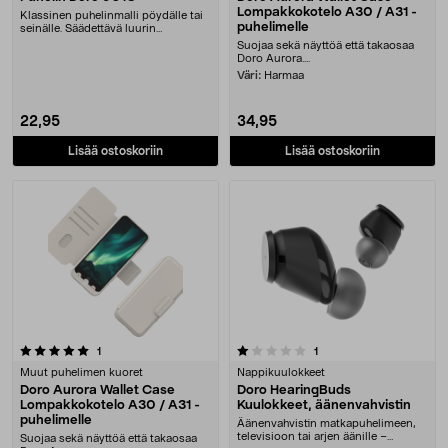
Lompakkokotelo A30 / A31 -
Klassinen puhelinmalli pöydälle tai
puhelimelle
seinälle. Säädettävä luurin
äänenvoimakkuus.....
Suojaa sekä näyttöä että takaosaa
Doro Aurora....
Väri:
Harmaa
22,95
34,95
Lisää ostoskoriin
Lisää ostoskoriin
1.0 viidestä tähdestä
arvostelut
arvostelut
1
1
Muut puhelimen kuoret
Nappikuulokkeet
Doro Aurora Wallet Case
Doro HearingBuds
Lompakkokotelo A30 / A31 -
Kuulokkeet, äänenvahvistin
puhelimelle
Äänenvahvistin matkapuhelimeen,
televisioon tai arjen äänille –
Suojaa sekä näyttöä että takaosaa