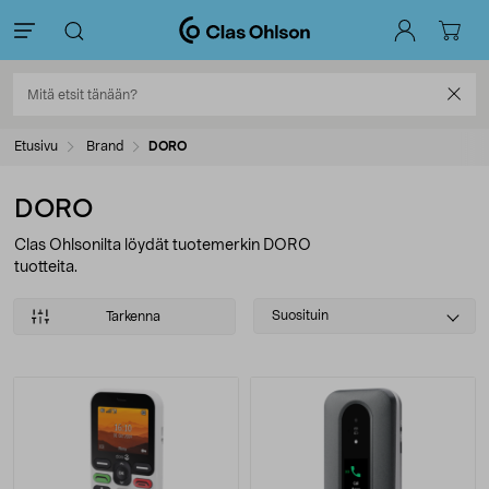
Etusivu
Brand
DORO
DORO
Clas Ohlsonilta löydät tuotemerkin DORO
tuotteita.
Select
Suosituin
Tarkenna
sorting
Tuotteet