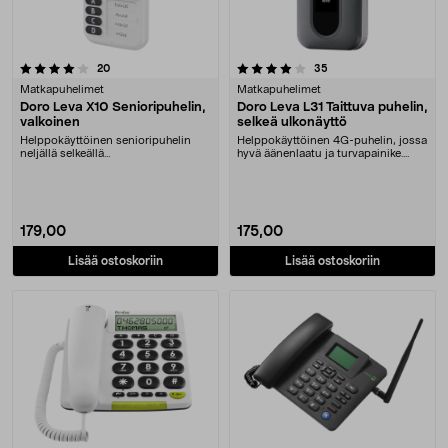
4.0 viidestä tähdestä
arvostelut
arvostelut
20
35
Matkapuhelimet
Matkapuhelimet
Doro Leva X10 Senioripuhelin,
Doro Leva L31 Taittuva puhelin,
valkoinen
selkeä ulkonäyttö
Helppokäyttöinen senioripuhelin
Helppokäyttöinen 4G-puhelin, jossa
neljällä selkeällä
hyvä äänenlaatu ja turvapainike.
pikavalintanäppäimellä. GPS-p....
Doro Leva L3....
179,00
175,00
Lisää ostoskoriin
Lisää ostoskoriin