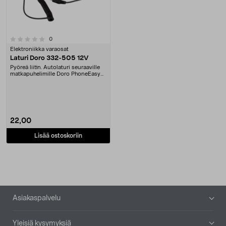
arvostelut
0
Elektroniikka varaosat
Laturi Doro 332-505 12V
Pyöreä liitin. Autolaturi seuraaville
matkapuhelimille Doro PhoneEasy
332gsm, 33....
22,00
Lisää ostoskoriin
Alatunniste
Asiakaspalvelu
Yleisiä kysymyksiä