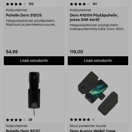
4.0 viidestä tähdestä
arvostelut
arvostelut
152
161
Kotipuhelimet
Kotipuhelimet
Puhelin Doro 312CS
Doro 4100H Pöytäpuhelin,
jossa SIM-kortti
Helppokäyttöinen pöytäpuhelin.
Näytössä ja painikkeissa suuret,
Helppokäyttöinen pöytäpuhelin
selkeät merkinnä....
matkapuhelinliittymällä. Doro 4100H
– muodosta yht....
54,99
119,00
Lisää ostoskoriin
Lisää ostoskoriin
5.0 viidestä tähdestä
arvostelut
arvostelut
28
1
Kotipuhelimet
Muut puhelimen kuoret
Puhelin Doro 901C
Doro Aurora Wallet Case