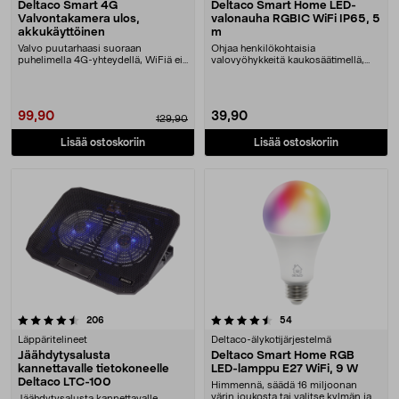
Deltaco Smart 4G
Deltaco Smart Home LED-
Valvontakamera ulos,
valonauha RGBIC WiFi IP65, 5
akkukäyttöinen
m
Valvo puutarhaasi suoraan
Ohjaa henkilökohtaisia
puhelimella 4G-yhteydellä, WiFiä ei
valovyöhykkeitä kaukosäätimellä,
tarvita. Deltaco S....
sovelluksella tai äänell....
99,90
39,90
129,90
Lisää ostoskoriin
Lisää ostoskoriin
4.5 viidestä tähdestä
arvostelut
arvostelut
206
54
Läppäritelineet
Deltaco-älykotijärjestelmä
Jäähdytysalusta
Deltaco Smart Home RGB
kannettavalle tietokoneelle
LED-lamppu E27 WiFi, 9 W
Deltaco LTC-100
Himmennä, säädä 16 miljoonan
värin joukosta tai valitse kylmän ja
Jäähdytysalusta kannettavalle