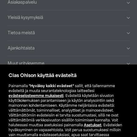
Asiakaspalvelu
Yleisiä kysymyksiä
Tietoa meistä
Ajankohtaista
Muut yrityksemme
Clas Ohlson käyttää evästeitä
Etsi myymälä
Painamalla
”Hyväksy kaikki evästeet”
sallit, että tallennamme
evästeitä ja muuta seurantateknologiaa laitteellesi
SE
NO
FI
evästeselosteemme mukaisesti
. Evästeitä käytetään sivuston
käyttökokemuksen parantamiseen ja käytön analysointiin sekä
FI
SV
mainonnan kohdentamiseen. Käytämme neljänlaisia evästeitä:
välttämättömät, toiminnalliset, analyyttiset ja mainosevästeet.
Välttämättömiin evästeisiin ei tarvita suostumustasi, sillä ne ovat
välttämättömiä verkkosivuston sisällön toimimisen kannalta. Voit
halutessasi muuttaa asetuksiasi painamalla
Asetukset
. Evästeiden
hyväksyminen on vapaaehtoista. Voit perua suostumuksesi milloin
vain muuttamalla evästeasetuksiasi, apua saat tarvittaessa