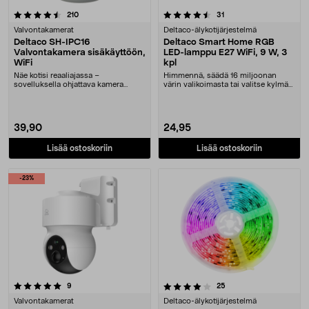
4.5 viidestä tähdestä
arvostelut
arvostelut
210
31
Valvontakamerat
Deltaco-älykotijärjestelmä
Deltaco SH-IPC16
Deltaco Smart Home RGB
Valvontakamera sisäkäyttöön,
LED-lamppu E27 WiFi, 9 W, 3
WiFi
kpl
Näe kotisi reaaliajassa –
Himmennä, säädä 16 miljoonan
sovelluksella ohjattava kamera
värin valikoimasta tai valitse kylmän
motorisoidulla panoroin....
ja lämpimän v....
39,90
24,95
Lisää ostoskoriin
Lisää ostoskoriin
-23%
4.0 viidestä tähdestä
arvostelut
arvostelut
9
25
Valvontakamerat
Deltaco-älykotijärjestelmä