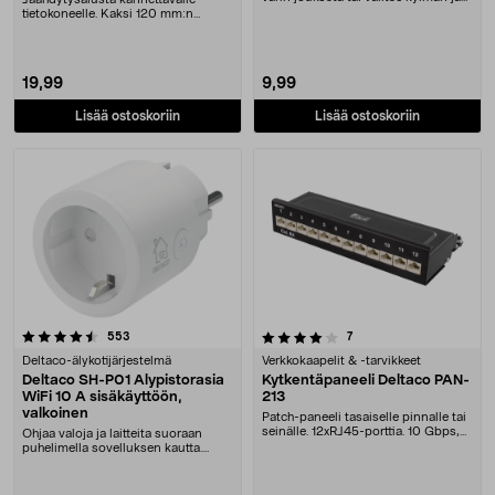
lämpimän valko....
tietokoneelle. Kaksi 120 mm:n
hiljaista tuuletinta....
19,99
9,99
Lisää ostoskoriin
Lisää ostoskoriin
4.0 viidestä tähdestä
arvostelut
arvostelut
553
7
Deltaco-älykotijärjestelmä
Verkkokaapelit & -tarvikkeet
Deltaco SH-P01 Älypistorasia
Kytkentäpaneeli Deltaco PAN-
WiFi 10 A sisäkäyttöön,
213
valkoinen
Patch-paneeli tasaiselle pinnalle tai
seinälle. 12xRJ45-porttia. 10 Gbps,
Ohjaa valoja ja laitteita suoraan
500 MH....
puhelimella sovelluksen kautta.
Deltaco SH-P01....