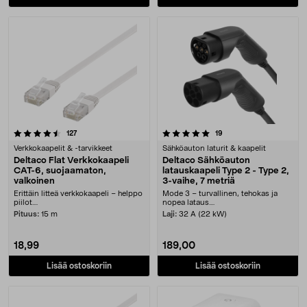
5.0 viidestä tähdestä
arvostelut
arvostelut
127
19
Verkkokaapelit & -tarvikkeet
Sähköauton laturit & kaapelit
Deltaco Flat Verkkokaapeli
Deltaco Sähköauton
CAT-6, suojaamaton,
latauskaapeli Type 2 - Type 2,
valkoinen
3-vaihe, 7 metriä
Erittäin litteä verkkokaapeli – helppo
Mode 3 – turvallinen, tehokas ja
piilot....
nopea lataus....
Pituus:
15 m
Laji:
32 A (22 kW)
18,99
189,00
Lisää ostoskoriin
Lisää ostoskoriin