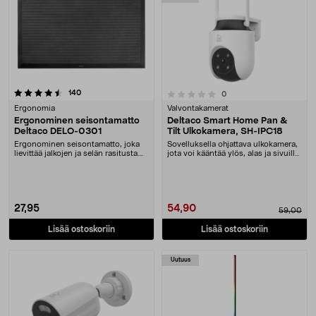
arvostelut
0.0 viidestä tähdestä
140
arvostelut
0
Ergonomia
Valvontakamerat
Ergonominen seisontamatto
Deltaco Smart Home Pan &
Deltaco DELO-0301
Tilt Ulkokamera, SH-IPC18
Ergonominen seisontamatto, joka
Sovelluksella ohjattava ulkokamera,
lievittää jalkojen ja selän rasitusta.
jota voi kääntää ylös, alas ja sivuille.
Pehmentää....
Del....
27,95
54,90
59,00
Lisää ostoskoriin
Lisää ostoskoriin
Uutuus