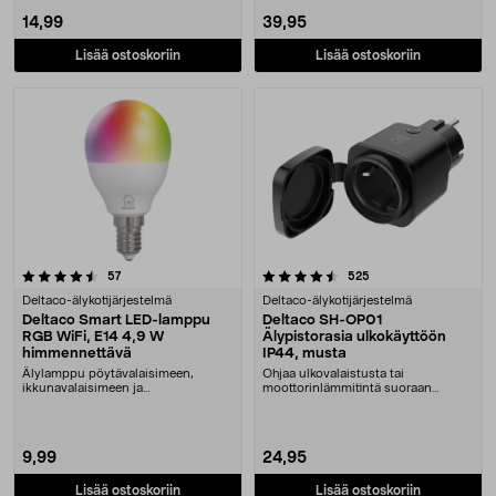
14,99
39,95
Lisää ostoskoriin
Lisää ostoskoriin
4.5 viidestä tähdestä
arvostelut
arvostelut
57
525
Deltaco-älykotijärjestelmä
Deltaco-älykotijärjestelmä
Deltaco Smart LED-lamppu
Deltaco SH-OP01
RGB WiFi, E14 4,9 W
Älypistorasia ulkokäyttöön
himmennettävä
IP44, musta
Älylamppu pöytävalaisimeen,
Ohjaa ulkovalaistusta tai
ikkunavalaisimeen ja
moottorinlämmitintä suoraan
kattovalaisimeen – ohjaa sovell....
puhelimella. Deltaco-älypi....
9,99
24,95
Lisää ostoskoriin
Lisää ostoskoriin