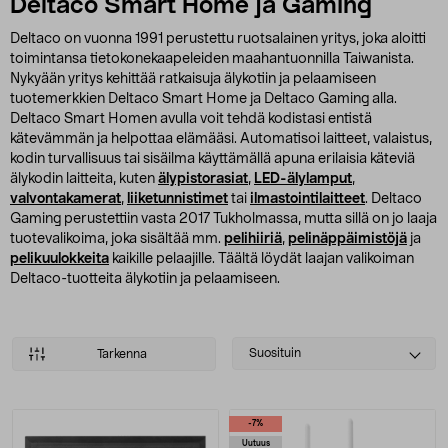
Deltaco Smart Home ja Gaming
Deltaco on vuonna 1991 perustettu ruotsalainen yritys, joka aloitti
toimintansa tietokonekaapeleiden maahantuonnilla Taiwanista.
Nykyään yritys kehittää ratkaisuja älykotiin ja pelaamiseen
tuotemerkkien Deltaco Smart Home ja Deltaco Gaming alla.
Deltaco Smart Homen avulla voit tehdä kodistasi entistä
kätevämmän ja helpottaa elämääsi. Automatisoi laitteet, valaistus,
kodin turvallisuus tai sisäilma käyttämällä apuna erilaisia käteviä
älykodin laitteita, kuten
älypistorasiat
,
LED-älylamput
,
valvontakamerat
,
liiketunnistimet
tai
ilmastointilaitteet
. Deltaco
Gaming perustettiin vasta 2017 Tukholmassa, mutta sillä on jo laaja
tuotevalikoima, joka sisältää mm.
pelihiiriä
,
pelinäppäimistöjä
ja
pelikuulokkeita
kaikille pelaajille. Täältä löydät laajan valikoiman
Deltaco-tuotteita älykotiin ja pelaamiseen.
Select
Suosituin
Tarkenna
sorting
Tuotteet
-7%
Uutuus