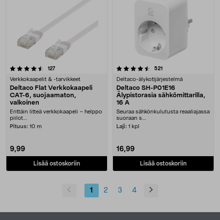
4.5 viidestä tähdestä
arvostelut
arvostelut
127
521
Verkkokaapelit & -tarvikkeet
Deltaco-älykotijärjestelmä
Deltaco Flat Verkkokaapeli
Deltaco SH-P01E16
CAT-6, suojaamaton,
Älypistorasia sähkömittarilla,
valkoinen
16 A
Erittäin litteä verkkokaapeli – helppo
Seuraa sähkönkulutusta reaaliajassa
piilot....
suoraan s....
Pituus:
10 m
Laji:
1 kpl
9,99
16,99
Lisää ostoskoriin
Lisää ostoskoriin
1
2
3
4
Alatunniste