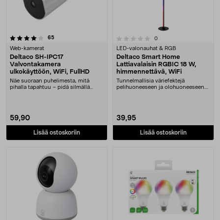
arvostelut
0.0 viidestä tähdestä
65
arvostelut
0
Web-kamerat
LED-valonauhat & RGB
Deltaco SH-IPC17
Deltaco Smart Home
Valvontakamera
Lattiavalaisin RGBIC 18 W,
ulkokäyttöön, WiFi, FullHD
himmennettävä, WiFi
Näe suoraan puhelimesta, mitä
Tunnelmallisia väriefektejä
pihalla tapahtuu – pidä silmällä
pelihuoneeseen ja olohuoneeseen.
pihaa, sisäänkäyn....
Deltaco Smart Home ....
59,90
39,95
Lisää ostoskoriin
Lisää ostoskoriin