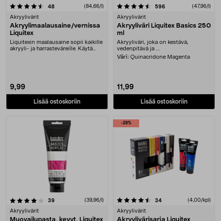
4.5 viidestä tähdestä
arvostelut
(84,66/l)
arvostelut
(47,96/l)
48
596
Akryylivärit
Akryylivärit
Akryylimaalausaine/vernissa
Akryyliväri Liquitex Basics 250
Liquitex
ml
Liquitexin maalausaine sopii kaikille
Akryyliväri, joka on kestävä,
akryyli- ja harrasteväreille. Käytä
vedenpitävä ja ....
vernis....
Väri:
Quinacridone Magenta
9,99
11,99
Lisää ostoskoriin
Lisää ostoskoriin
-28%
4.5 viidestä tähdestä
arvostelut
(39,96/l)
arvostelut
(4,00/kpl)
39
34
Akryylivärit
Akryylivärit
Muovailupasta, kevyt, Liquitex
Akryylivärisarja Liquitex