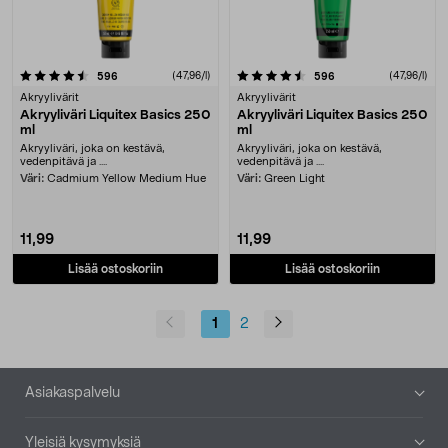
4.5 viidestä tähdestä
arvostelut
(47,96/l)
arvostelut
(47,96/l)
596
596
Akryylivärit
Akryylivärit
Akryyliväri Liquitex Basics 250
Akryyliväri Liquitex Basics 250
ml
ml
Akryyliväri, joka on kestävä,
Akryyliväri, joka on kestävä,
vedenpitävä ja ....
vedenpitävä ja ....
Väri:
Cadmium Yellow Medium Hue
Väri:
Green Light
11,99
11,99
Lisää ostoskoriin
Lisää ostoskoriin
1
2
Alatunniste
Asiakaspalvelu
Yleisiä kysymyksiä