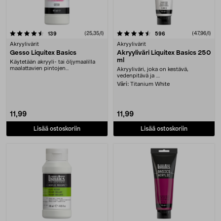
4.5 viidestä tähdestä
arvostelut
(25,35/l)
arvostelut
(47,96/l)
139
596
Akryylivärit
Akryylivärit
Gesso Liquitex Basics
Akryyliväri Liquitex Basics 250
ml
Käytetään akryyli- tai öljymaalilla
maalattavien pintojen
Akryyliväri, joka on kestävä,
pohjustamiseen. Yksi k....
vedenpitävä ja ....
Väri:
Titanium White
11,99
11,99
Lisää ostoskoriin
Lisää ostoskoriin