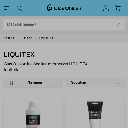
Etusivu
Brand
LIQUITEX
LIQUITEX
Clas Ohlsonilta löydät tuotemerkin LIQUITEX
tuotteita.
Select
Suosituin
Tarkenna
sorting
Tuotteet