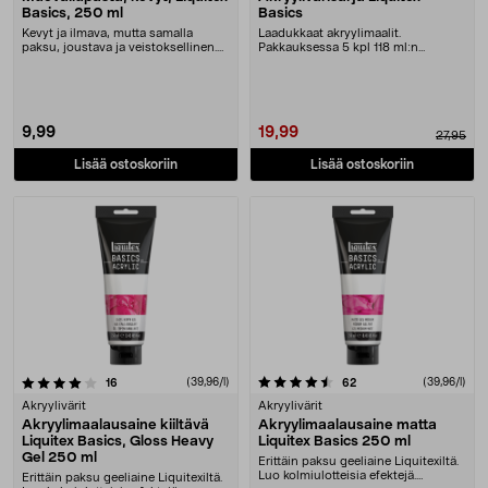
Basics, 250 ml
Basics
Kevyt ja ilmava, mutta samalla
Laadukkaat akryylimaalit.
paksu, joustava ja veistoksellinen.
Pakkauksessa 5 kpl 118 ml:n
Käytetään luo....
putkiloa
9,99
19,99
27,95
Lisää ostoskoriin
Lisää ostoskoriin
4.5 viidestä tähdestä
arvostelut
(39,96/l)
arvostelut
(39,96/l)
16
62
Akryylivärit
Akryylivärit
Akryylimaalausaine kiiltävä
Akryylimaalausaine matta
Liquitex Basics, Gloss Heavy
Liquitex Basics 250 ml
Gel 250 ml
Erittäin paksu geeliaine Liquitexiltä.
Luo kolmiulotteisia efektejä.
Erittäin paksu geeliaine Liquitexiltä.