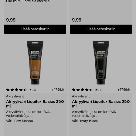
Sekoitetaan....
Luo kolmiulotteisia efektejä.
Sekoitetaan....
9,99
9,99
Lisää ostoskoriin
Lisää ostoskoriin
4.5 viidestä tähdestä
arvostelut
(47,96/l)
arvostelut
(47,96/l)
596
596
Akryylivärit
Akryylivärit
Akryyliväri Liquitex Basics 250
Akryyliväri Liquitex Basics 250
ml
ml
Akryyliväri, joka on kestävä,
Akryyliväri, joka on kestävä,
vedenpitävä ja ....
vedenpitävä ja ....
Väri:
Raw Sienna
Väri:
Ivory Black