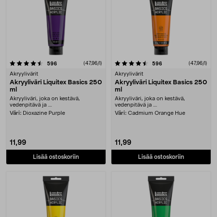
4.5 viidestä tähdestä
arvostelut
(47,96/l)
arvostelut
(47,96/l)
596
596
Akryylivärit
Akryylivärit
Akryyliväri Liquitex Basics 250
Akryyliväri Liquitex Basics 250
ml
ml
Akryyliväri, joka on kestävä,
Akryyliväri, joka on kestävä,
vedenpitävä ja ....
vedenpitävä ja ....
Väri:
Dioxazine Purple
Väri:
Cadmium Orange Hue
11,99
11,99
Lisää ostoskoriin
Lisää ostoskoriin