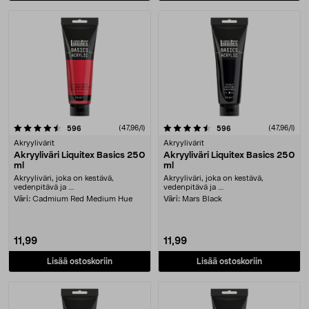
4.5 viidestä tähdestä
arvostelut
(47,96/l)
arvostelut
(47,96/l)
596
596
Akryylivärit
Akryylivärit
Akryyliväri Liquitex Basics 250
Akryyliväri Liquitex Basics 250
ml
ml
Akryyliväri, joka on kestävä,
Akryyliväri, joka on kestävä,
vedenpitävä ja ....
vedenpitävä ja ....
Väri:
Cadmium Red Medium Hue
Väri:
Mars Black
11,99
11,99
Lisää ostoskoriin
Lisää ostoskoriin