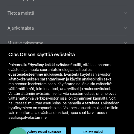
Tietoa meistä
Ajankohtaista
Muut yrityksemme
Clas Ohlson käyttää evästeitä
Etsi myymälä
Painamalla
”Hyväksy kaikki evästeet”
sallit, että tallennamme
evästeitä ja muuta seurantateknologiaa laitteellesi
SE
NO
FI
evästeselosteemme mukaisesti
. Evästeitä käytetään sivuston
käyttökokemuksen parantamiseen ja käytön analysointiin sekä
FI
SV
mainonnan kohdentamiseen. Käytämme neljänlaisia evästeitä:
välttämättömät, toiminnalliset, analyyttiset ja mainosevästeet.
Välttämättömiin evästeisiin ei tarvita suostumustasi, sillä ne ovat
välttämättömiä verkkosivuston sisällön toimimisen kannalta. Voit
halutessasi muuttaa asetuksiasi painamalla
Asetukset
. Evästeiden
hyväksyminen on vapaaehtoista. Voit perua suostumuksesi milloin
vain muuttamalla evästeasetuksiasi, apua saat tarvittaessa
asiakaspalvelustamme.
Club Clas
Ostoehdot
Tietosuojaseloste
Näytä hinnat ilman ALV:a
Hyväksy kaikki evästeet
Poista kaikki