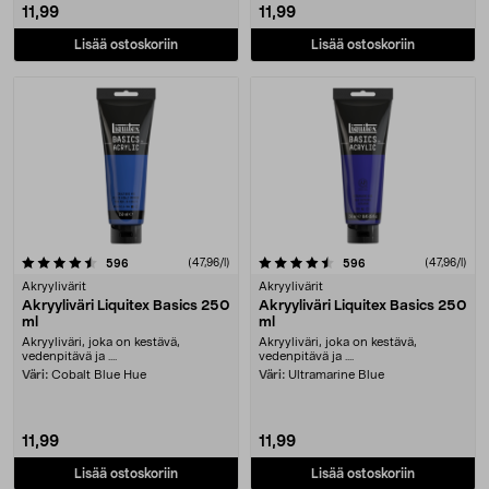
11,99
11,99
Lisää ostoskoriin
Lisää ostoskoriin
4.5 viidestä tähdestä
arvostelut
(47,96/l)
arvostelut
(47,96/l)
596
596
Akryylivärit
Akryylivärit
Akryyliväri Liquitex Basics 250
Akryyliväri Liquitex Basics 250
ml
ml
Akryyliväri, joka on kestävä,
Akryyliväri, joka on kestävä,
vedenpitävä ja ....
vedenpitävä ja ....
Väri:
Cobalt Blue Hue
Väri:
Ultramarine Blue
11,99
11,99
Lisää ostoskoriin
Lisää ostoskoriin