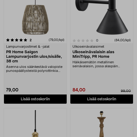
arvostelut
(79,00/kpl)
0.0 viidestä tähdestä
2
arvostelut
(84,00/kpl)
0
Lampunvarjostimet & -jalat
Ulkoseinävalaisimet
PR Home Saigon
Ulkoseinävalaisin alas
Lampunvarjostin ulos/sisälle,
MiniTripp, PR Home
38 cm
Häikäisemätön metallinen
seinävalaisin, jossa alaspäin
Asenna ulos säänkestävä valopiste
osoittava valo. PR Home M....
punospäällysteistä polyrottinkia.
Lampunvarjos....
79,00
84,00
99,00
Lisää ostoskoriin
Lisää ostoskoriin