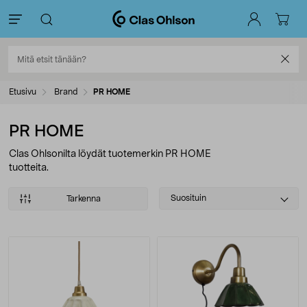
Etusivu
Brand
PR HOME
PR HOME
Clas Ohlsonilta löydät tuotemerkin PR HOME
tuotteita.
Select
Suosituin
Tarkenna
sorting
Tuotteet