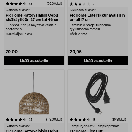
3.5 viidestä tähdestä
arvostelut
(79,00/kpl)
arvostelut
45
6
Kattovalaisimet
Ikkunavalaisimet
PR Home Kattovalaisin Cebu
PR Home Ester Ikkunavalaisin
sisäkäyttöön 37 cm tai 46 cm
emali 17 cm
Luonnollinen ja näyttävä valaisin,
Lämmin vintage-tunnelma
saatavana ....
tyylikkäässä metallii....
Halkaisija:
37 cm
Väri:
Vihreä
79,00
39,95
Lisää ostoskoriin
Lisää ostoskoriin
4.5 viidestä tähdestä
arvostelut
(119,00/kpl)
arvostelut
(19,99/kpl)
45
18
Kattovalaisimet
Lampunjohdot & lampunpitimet
PR Home Kattovalaisin Cebu
PR Home Flex Out