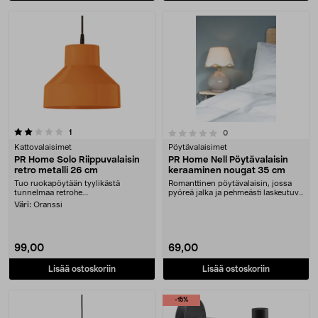
arvostelut
0.0 viidestä tähdestä
1
arvostelut
0
Kattovalaisimet
Pöytävalaisimet
PR Home Solo Riippuvalaisin
PR Home Nell Pöytävalaisin
retro metalli 26 cm
keraaminen nougat 35 cm
Tuo ruokapöytään tyylikästä
Romanttinen pöytävalaisin, jossa
tunnelmaa retrohe....
pyöreä jalka ja pehmeästi laskeutuva
kangasvarj....
Väri:
Oranssi
99,00
69,00
Lisää ostoskoriin
Lisää ostoskoriin
-15%