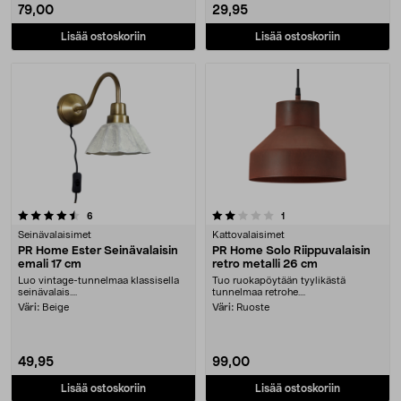
79,00
29,95
Lisää ostoskoriin
Lisää ostoskoriin
2.0 viidestä tähdestä
arvostelut
arvostelut
6
1
Seinävalaisimet
Kattovalaisimet
PR Home Ester Seinävalaisin
PR Home Solo Riippuvalaisin
emali 17 cm
retro metalli 26 cm
Luo vintage-tunnelmaa klassisella
Tuo ruokapöytään tyylikästä
seinävalais....
tunnelmaa retrohe....
Väri:
Beige
Väri:
Ruoste
49,95
99,00
Lisää ostoskoriin
Lisää ostoskoriin