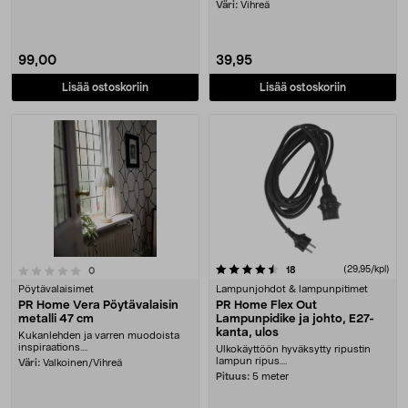
olohuoneeseen. PR F....
Väri:
Vihreä
99,00
39,95
Lisää ostoskoriin
Lisää ostoskoriin
4.5 viidestä tähdestä
arvostelut
(29,95/kpl)
18
arvostelut
0
Pöytävalaisimet
Lampunjohdot & lampunpitimet
PR Home Vera Pöytävalaisin
PR Home Flex Out
metalli 47 cm
Lampunpidike ja johto, E27-
kanta, ulos
Kukanlehden ja varren muodoista
inspiraations....
Ulkokäyttöön hyväksytty ripustin
lampun ripus....
Väri:
Valkoinen/Vihreä
Pituus:
5 meter