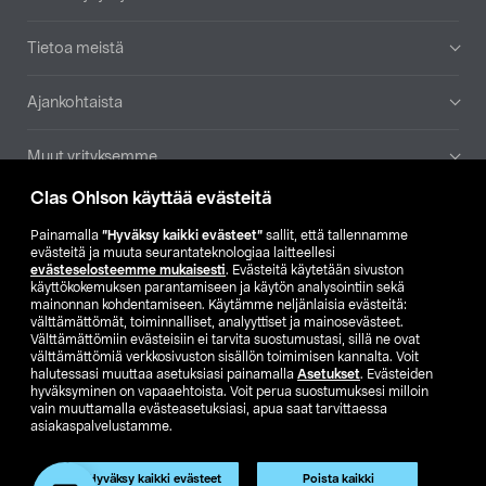
Tietoa meistä
Ajankohtaista
Muut yrityksemme
Clas Ohlson käyttää evästeitä
Etsi myymälä
Painamalla
”Hyväksy kaikki evästeet”
sallit, että tallennamme
evästeitä ja muuta seurantateknologiaa laitteellesi
SE
NO
FI
evästeselosteemme mukaisesti
. Evästeitä käytetään sivuston
käyttökokemuksen parantamiseen ja käytön analysointiin sekä
FI
SV
mainonnan kohdentamiseen. Käytämme neljänlaisia evästeitä:
välttämättömät, toiminnalliset, analyyttiset ja mainosevästeet.
Välttämättömiin evästeisiin ei tarvita suostumustasi, sillä ne ovat
välttämättömiä verkkosivuston sisällön toimimisen kannalta. Voit
halutessasi muuttaa asetuksiasi painamalla
Asetukset
. Evästeiden
hyväksyminen on vapaaehtoista. Voit perua suostumuksesi milloin
vain muuttamalla evästeasetuksiasi, apua saat tarvittaessa
asiakaspalvelustamme.
Club Clas
Ostoehdot
Tietosuojaseloste
Näytä hinnat ilman ALV:a
Hyväksy kaikki evästeet
Poista kaikki