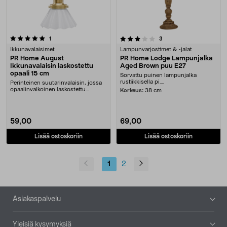
3.5 viidestä tähdestä
arvostelut
arvostelut
1
3
Ikkunavalaisimet
Lampunvarjostimet & -jalat
PR Home August
PR Home Lodge Lampunjalka
Ikkunavalaisin laskostettu
Aged Brown puu E27
opaali 15 cm
Sorvattu puinen lampunjalka
rustiikkisella pi....
Perinteinen suutarinvalaisin, jossa
opaalinvalkoinen laskostettu
Korkeus:
38 cm
lasivarjostin. ....
59,00
69,00
Lisää ostoskoriin
Lisää ostoskoriin
1
2
Alatunniste
Asiakaspalvelu
Yleisiä kysymyksiä