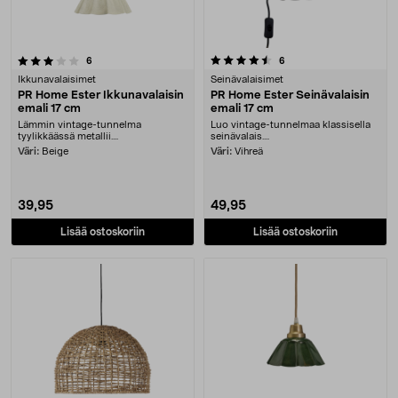
4.5 viidestä tähdestä
arvostelut
arvostelut
6
6
Ikkunavalaisimet
Seinävalaisimet
PR Home Ester Ikkunavalaisin
PR Home Ester Seinävalaisin
emali 17 cm
emali 17 cm
Lämmin vintage-tunnelma
Luo vintage-tunnelmaa klassisella
tyylikkäässä metallii....
seinävalais....
Väri:
Beige
Väri:
Vihreä
39,95
49,95
Lisää ostoskoriin
Lisää ostoskoriin