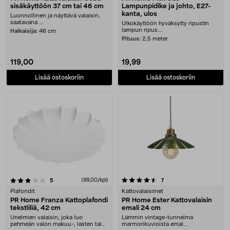
sisäkäyttöön 37 cm tai 46 cm
Lampunpidike ja johto, E27-
kanta, ulos
Luonnollinen ja näyttävä valaisin,
saatavana ....
Ulkokäyttöön hyväksytty ripustin
lampun ripus....
Halkaisija:
46 cm
Pituus:
2,5 meter
119,00
19,99
Lisää ostoskoriin
Lisää ostoskoriin
4.5 viidestä tähdestä
arvostelut
(99,00/kpl)
arvostelut
5
7
Plafondit
Kattovalaisimet
PR Home Franza Kattoplafondi
PR Home Ester Kattovalaisin
tekstiiliä, 42 cm
emali 24 cm
Unelmien valaisin, joka luo
Lämmin vintage-tunnelma
pehmeän valon makuu-, lasten tai
marmorikuvioista emal....