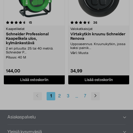
4.5 viidestä tähdestä
arvostelut
arvostelut
15
36
Kaapelikelat
Valokatkaisijat
Schneider Professional
Virtakytkin kruunu Schneider
Kaapelikela ulos,
Renova
kylmänkestävä
Uppoasennus. Kruunukytkin, jossa
kaksi painik....
2 eri pituutta: 25 tai 40 metriä.
Schneider P....
Väri:
Musta
Pituus:
40 M
144,00
34,99
Lisää ostoskoriin
Lisää ostoskoriin
1
2
3
7
...
Alatunniste
Asiakaspalvelu
Yleisiä kysymyksiä