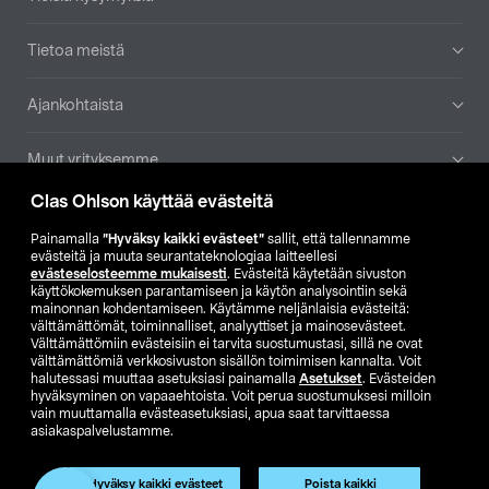
Tietoa meistä
Ajankohtaista
Muut yrityksemme
Clas Ohlson käyttää evästeitä
Etsi myymälä
Painamalla
”Hyväksy kaikki evästeet”
sallit, että tallennamme
evästeitä ja muuta seurantateknologiaa laitteellesi
SE
NO
FI
evästeselosteemme mukaisesti
. Evästeitä käytetään sivuston
käyttökokemuksen parantamiseen ja käytön analysointiin sekä
FI
SV
mainonnan kohdentamiseen. Käytämme neljänlaisia evästeitä:
välttämättömät, toiminnalliset, analyyttiset ja mainosevästeet.
Välttämättömiin evästeisiin ei tarvita suostumustasi, sillä ne ovat
välttämättömiä verkkosivuston sisällön toimimisen kannalta. Voit
halutessasi muuttaa asetuksiasi painamalla
Asetukset
. Evästeiden
hyväksyminen on vapaaehtoista. Voit perua suostumuksesi milloin
vain muuttamalla evästeasetuksiasi, apua saat tarvittaessa
asiakaspalvelustamme.
Club Clas
Ostoehdot
Tietosuojaseloste
Näytä hinnat ilman ALV:a
Hyväksy kaikki evästeet
Poista kaikki