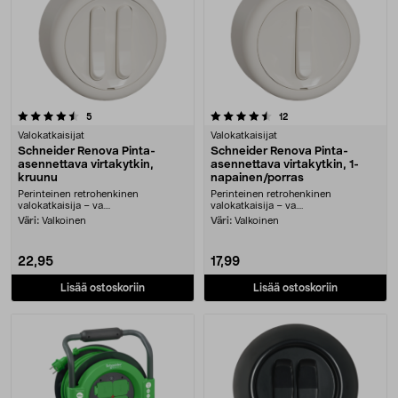
4.5 viidestä tähdestä
arvostelut
arvostelut
5
12
Valokatkaisijat
Valokatkaisijat
Schneider Renova Pinta-
Schneider Renova Pinta-
asennettava virtakytkin,
asennettava virtakytkin, 1-
kruunu
napainen/porras
Perinteinen retrohenkinen
Perinteinen retrohenkinen
valokatkaisija – va....
valokatkaisija – va....
Väri:
Valkoinen
Väri:
Valkoinen
22,95
17,99
Lisää ostoskoriin
Lisää ostoskoriin