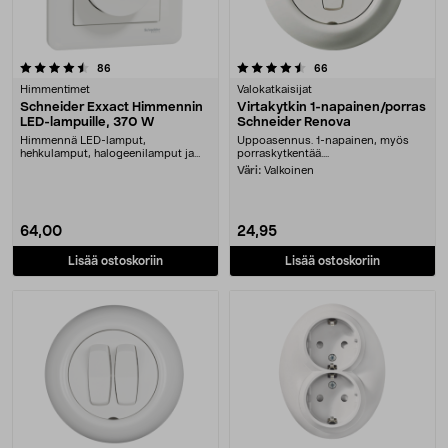
4.5 viidestä tähdestä
arvostelut
arvostelut
86
66
Himmentimet
Valokatkaisijat
Schneider Exxact Himmennin
Virtakytkin 1-napainen/porras
LED-lampuille, 370 W
Schneider Renova
Himmennä LED-lamput,
Uppoasennus. 1-napainen, myös
hehkulamput, halogeenilamput ja
porraskytkentää....
suurin osa elektronisista m....
Väri:
Valkoinen
64,00
24,95
Lisää ostoskoriin
Lisää ostoskoriin