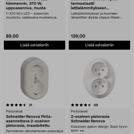
himmennin, 370 W,
termostaatti
uppoasennus, musta
lattialämmitykseen
WDE011682, musta
1–370 W:n LED – klassinen
Lattialämmityksen ja huoneen
muotoilu, saatavana mustana ja
lämpötilan älykäs ohjaus Wiser-
valkoisena. Schneider R....
sovelluksella. Elekt....
89,00
139,00
Lisää ostoskoriin
Lisää ostoskoriin
4.5 viidestä tähdestä
arvostelut
arvostelut
21
88
Pistorasiat
Pistorasiat
Schneider Renova Pinta-
2-osainen pistorasia
asennettava 2-osainen
Schneider Renova
pistorasia, maadoitettu
Klassisen ajaton design. Sopii hyvin
esim. va....
Perinteinen retrohenkinen pistorasia