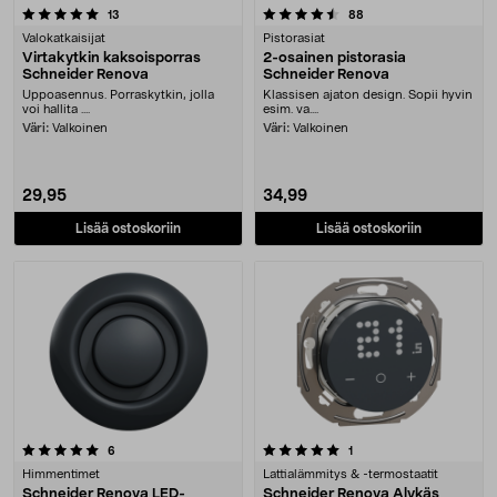
4.5 viidestä tähdestä
arvostelut
arvostelut
13
88
Valokatkaisijat
Pistorasiat
Virtakytkin kaksoisporras
2-osainen pistorasia
Schneider Renova
Schneider Renova
Uppoasennus. Porraskytkin, jolla
Klassisen ajaton design. Sopii hyvin
voi hallita ....
esim. va....
Väri:
Valkoinen
Väri:
Valkoinen
29,95
34,99
Lisää ostoskoriin
Lisää ostoskoriin
5.0 viidestä tähdestä
arvostelut
arvostelut
6
1
Himmentimet
Lattialämmitys & -termostaatit
Schneider Renova LED-
Schneider Renova Älykäs