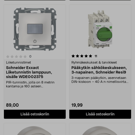
5.0 viidestä tähdestä
arvostelut
11
arvostelut
0
Liiketunnistimet
Ryhmäkeskukset & tarvikkeet
Schneider Exxact
Pääkytkin sähkökeskukseen,
Liiketunnistin lamppuun,
3-napainen, Schneider Resi9
sisälle WDE002375
3-napainen pääkytkin, asennetaan
DIN-kiskoon – 40 A:n nimellisvirta.
PIR-tunnistin, jolla on 8 metrin
Schneider-p....
kantama ja 160 asteen
tunnistuskulma. Exxact WD....
89,00
19,99
Lisää ostoskoriin
Lisää ostoskoriin