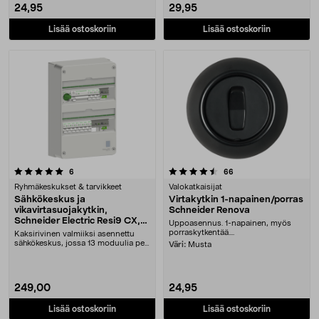
24,95
29,95
Lisää ostoskoriin
Lisää ostoskoriin
4.5 viidestä tähdestä
arvostelut
arvostelut
6
66
Ryhmäkeskukset & tarvikkeet
Valokatkaisijat
Sähkökeskus ja
Virtakytkin 1-napainen/porras
vikavirtasuojakytkin,
Schneider Renova
Schneider Electric Resi9 CX,
Uppoasennus. 1-napainen, myös
kaksirivinen
porraskytkentää....
Kaksirivinen valmiiksi asennettu
sähkökeskus, jossa 13 moduulia per
Väri:
Musta
rivi. IP30. ....
249,00
24,95
Lisää ostoskoriin
Lisää ostoskoriin