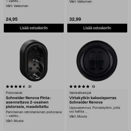
– vaihto....
Väri:
Valkoinen
Väri:
Valkoinen
24,95
32,99
Lisää ostoskoriin
Lisää ostoskoriin
5.0 viidestä tähdestä
arvostelut
arvostelut
21
13
Pistorasiat
Valokatkaisijat
Schneider Renova Pinta-
Virtakytkin kaksoisporras
asennettava 2-osainen
Schneider Renova
pistorasia, maadoitettu
Uppoasennus. Porraskytkin, jolla
voi hallita ....
Perinteinen retrohenkinen pistorasia
– vaihto....
Väri:
Musta
Väri:
Musta