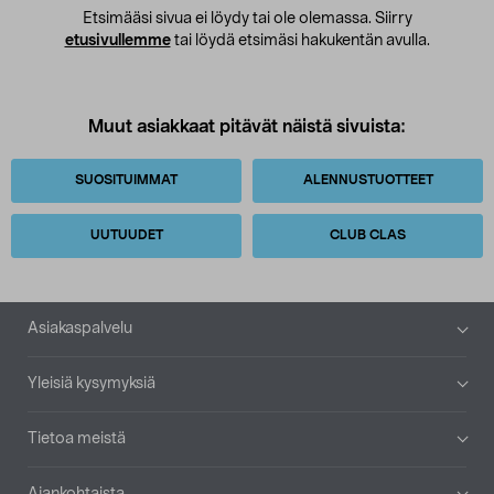
Etsimääsi sivua ei löydy tai ole olemassa. Siirry
etusivullemme
tai löydä etsimäsi hakukentän avulla.
Muut asiakkaat pitävät näistä sivuista:
SUOSITUIMMAT
ALENNUSTUOTTEET
UUTUUDET
CLUB CLAS
Alatunniste
Asiakaspalvelu
Yleisiä kysymyksiä
Tietoa meistä