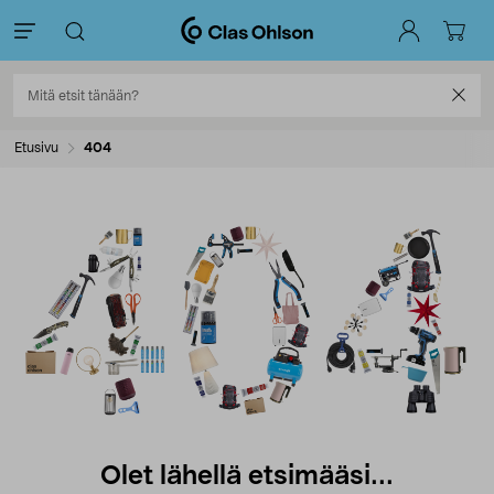
Etusivu
404
Olet lähellä etsimääsi...