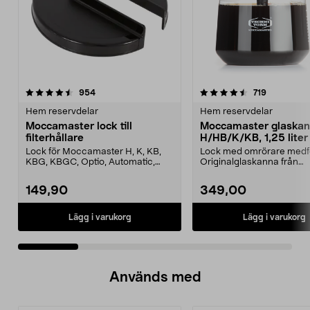
4.5 av 5 stjärnor
recensioner
4.5 av 5 stjärnor
recensione
954
719
Hem reservdelar
Hem reservdelar
Moccamaster lock till
Moccamaster glaska
filterhållare
H/HB/K/KB, 1,25 liter
Lock för Moccamaster H, K, KB,
Lock med omrörare medfö
KBG, KBGC, Optio, Automatic,
Originalglaskanna från
Automatic S, Manual ...
Moccamaster. Förläng livet
149,90
349,00
Lägg i varukorg
Lägg i varukorg
Används med