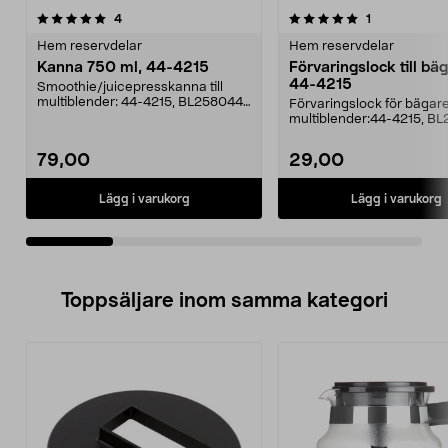
5.0av 5 stjärnor
recensioner
4.5av 5 stjärnor
recensioner
4
1
Hem reservdelar
Hem reservdelar
Kanna 750 ml, 44-4215
Förvaringslock till bä
44-4215
Smoothie/juicepresskanna till
multiblender: 44-4215, BL258044-
Förvaringslock för bägare 
1949, HL-2575Lock ...
multiblender:44-4215, B
1949, HL-2575C3 M...
79,00
29,00
Lägg i varukorg
Lägg i varukorg
Toppsäljare inom samma kategori