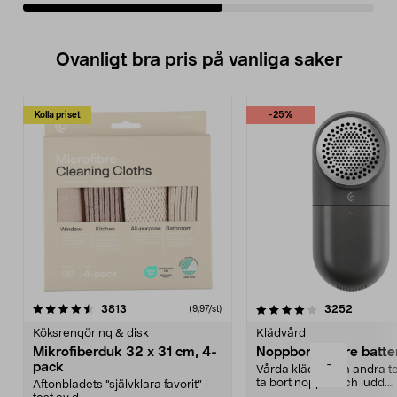
Ovanligt bra pris på vanliga saker
Kolla priset
-25%
4.0av 5 stjärnor
recensioner
4.5av 5 stjärnor
recensio
3813
3252
(9,97/st)
Köksrengöring & disk
Klädvård
Mikrofiberduk 32 x 31 cm, 4-
Noppborttagare batter
-
pack
Vårda kläder och andra tex
ta bort noppor och ludd.
Aftonbladets "självklara favorit” i
Noppborttagaren fräs...