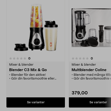
recensioner
recensioner
0
0
0.0 av 5 stjärnor
0.0 av 5 stjärnor
Mixer & blender
Mixer & blender
Blender C3 Mix & Go
Multiblender Coline
• Blender för den aktive!
• Blender med många till
• Gör din favoritsmoothie eller
• Gör din favoritsmoothie 
proteindryck direkt i bägaren.
proteindryck direkt i bäga
• 2 mixerbägare med lock - perfekt
• Lock ingår - smidigt att
att ta med sig.
mellanmålet, juicen etc.
379,00
• Avtagbara knivar för enkel
• Levereras med bägare i 
rengöring.
storlekar.
Se varianter
Se varianter