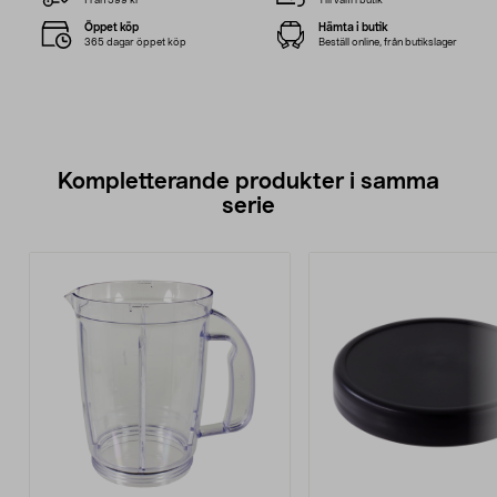
Från 599 kr*
Till valfri butik
Öppet köp
Hämta i butik
365 dagar öppet köp
Beställ online, från butikslager
Kompletterande produkter i samma
serie