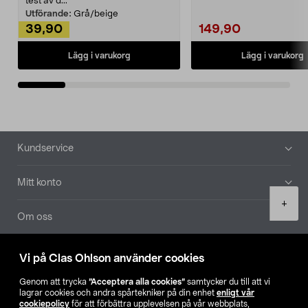
test av d...
Utförande:
Grå/beige
39,90
149,90
Lägg i varukorg
Lägg i varukorg
Sidfot
Kundservice
Mitt konto
Product
+
quantity
Om oss
Aktuellt
Vi på Clas Ohlson använder cookies
Genom att trycka
”Acceptera alla cookies”
samtycker du till att vi
Våra bolag
lagrar cookies och andra spårtekniker på din enhet
enligt vår
cookiepolicy
för att förbättra upplevelsen på vår webbplats,