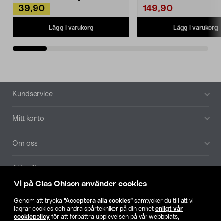
39,90
149,90
Lägg i varukorg
Lägg i varukorg
Sidfot
Kundservice
Mitt konto
Om oss
Aktuellt
Vi på Clas Ohlson använder cookies
Våra bolag
Genom att trycka
”Acceptera alla cookies”
samtycker du till att vi
lagrar cookies och andra spårtekniker på din enhet
enligt vår
Hitta butik
cookiepolicy
för att förbättra upplevelsen på vår webbplats,