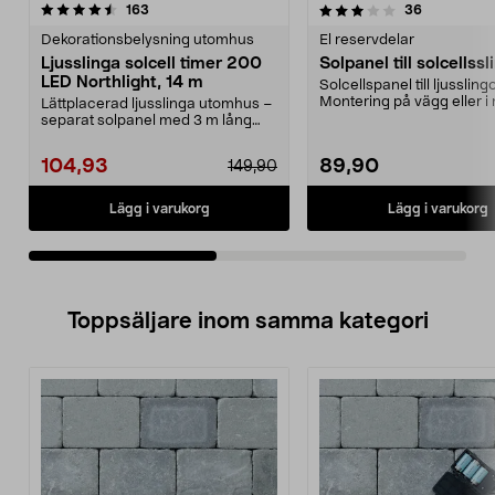
3.5av 5 stjärnor
recensioner
4.5av 5 stjärnor
recensione
163
36
Dekorationsbelysning utomhus
El reservdelar
Ljusslinga solcell timer 200
Solpanel till solcellssl
LED Northlight, 14 m
Solcellspanel till ljusslingo
Montering på vägg eller i
Lättplacerad ljusslinga utomhus –
Tänds och släc...
separat solpanel med 3 m lång
kabel. Ljussling...
104,93
89,90
149,90
Lägg i varukorg
Lägg i varukorg
Toppsäljare inom samma kategori