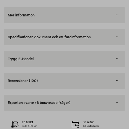
Mer information
Specifikationer, dokument och ev. faroinformation
Trygg E-Handel
Recensioner
(120)
Experten svarar
(6 besvarade frågor)
Fri frakt
Fri retur
Från 599 kr*
Till valfri butik