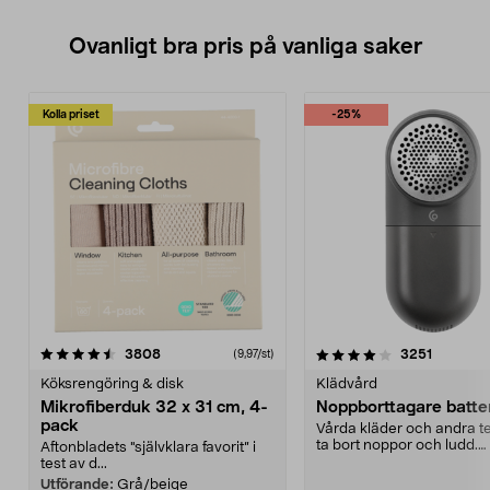
Ovanligt bra pris på vanliga saker
Kolla priset
-25%
4.0av 5 stjärnor
recensioner
4.5av 5 stjärnor
recensio
3808
3251
(9,97/st)
Köksrengöring & disk
Klädvård
Mikrofiberduk 32 x 31 cm, 4-
Noppborttagare batter
pack
Vårda kläder och andra tex
ta bort noppor och ludd.
Aftonbladets "självklara favorit” i
Noppborttagaren fräs...
test av d...
Utförande:
Grå/beige