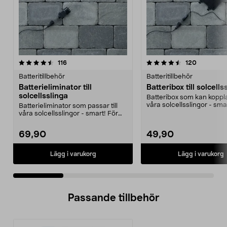
4.5 av 5 stjärnor
recensioner
4.0 av 5 stjärnor
recension
116
120
Batteritillbehör
Batteritillbehör
Batterieliminator till
Batteribox till solcells
solcellsslinga
Batteribox som kan kopplas
våra solcellsslingor - sma
Batterieliminator som passar till
Smidigt om du vill...
våra solcellsslingor - smart! För
kontinuerlig...
69,90
49,90
Lägg i varukorg
Lägg i varukorg
Passande tillbehör